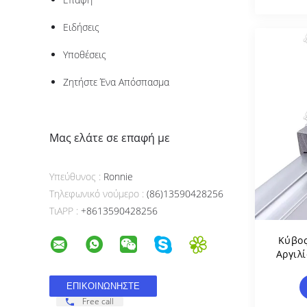
Εργα
Εργ
Ειδήσεις
Υποθέσεις
Ζητήστε Ένα Απόσπασμα
Μας ελάτε σε επαφή με
Υπεύθυνος :
Ronnie
Τηλεφωνικό νούμερο :
(86)13590428256
ΤιAPP :
+8613590428256
Κύβο
Αργιλί
Επεξε
Free call