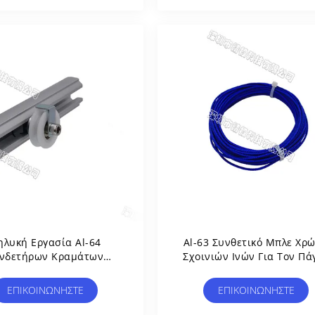
ηλυκή Εργασία Al-64
Al-63 Συνθετικό Μπλε Χρ
νδετήρων Κραμάτων
Σχοινιών Ινών Για Τον Πά
ίου Ρίψεων Κύβων Με Το
Εργασίας/τη Γραμμή
ήνα Αργιλίου Τύπων Γ
Παραγωγής/το Λογιστικό Ρ
ΕΠΙΚΟΙΝΩΝΉΣΤΕ
ΕΠΙΚΟΙΝΩΝΉΣΤΕ