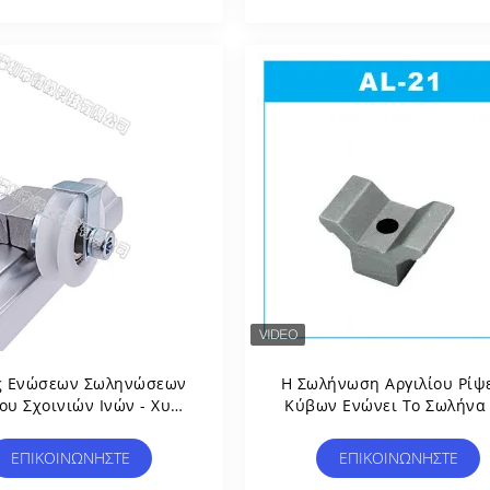
σίας Καροτσιών Πάγκου
ασίας Και Βιομηχανική
ς Ενώσεων Σωληνώσεων
Η Σωλήνωση Αργιλίου Ρίψ
ου Σχοινιών Ινών - Χυτή
Κύβων Ενώνει Το Σωλήνα 
ργασία Επιφάνειας Al-81
21 Για Τη Σύνδεση Του
Αμμοβολής
Συνδετήρα Δύο Σωλήνω
ΕΠΙΚΟΙΝΩΝΉΣΤΕ
ΕΠΙΚΟΙΝΩΝΉΣΤΕ