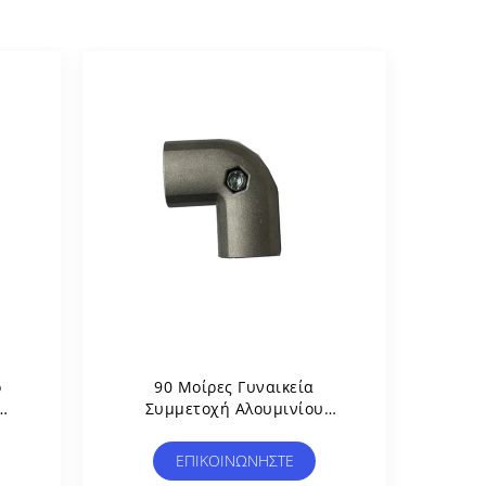
ο
90 Μοίρες Γυναικεία
Συμμετοχή Αλουμινίου
υ
Σωλήνα Κοινή Πετάμε
Χύτευση Αγκώνα Σύνδεσμος
ΕΠΙΚΟΙΝΩΝΉΣΤΕ
α
Για Συστήματα Ράφι Σωλήνων