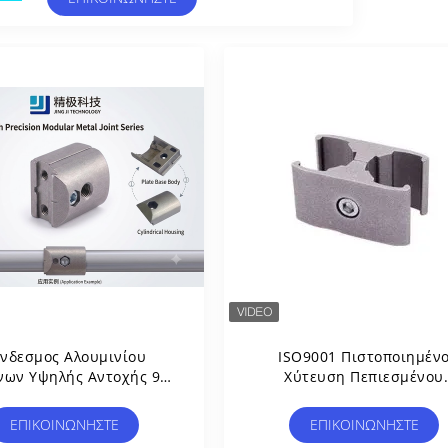
νδεσμος Αλουμινίου
ISO9001 Πιστοποιημέν
νων Υψηλής Αντοχής 90
Χύτευση Πεπιεσμένου
ρες Αγκώνου Με Χρήση
Αλουμινίου Αλουμινίο
νολογίας Χύτευσης Με
Ανωτισμού Ασημένιων
ΕΠΙΚΟΙΝΩΝΉΣΤΕ
ΕΠΙΚΟΙΝΩΝΉΣΤΕ
Ένεση
Σωλήνων Για Συστήματ