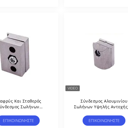
Αδύναμων Σωλήνων Κα
Βιομηχανικούς Σταθμού
Εργασίας
αφρύς Και Σταθερός
Σύνδεσμος Αλουμινίου
ύνδεσμος Σωλήνων
Σωλήνων Υψηλής Αντοχής
υμινίου Με Επιφάνεια
Μοίρες Αγκώνου Με Χρή
νοδικής Οξείδωσης
Τεχνολογίας Χύτευσης 
ΕΠΙΚΟΙΝΩΝΉΣΤΕ
ΕΠΙΚΟΙΝΩΝΉΣΤΕ
διασμένος Για Σταθμό
Ένεση