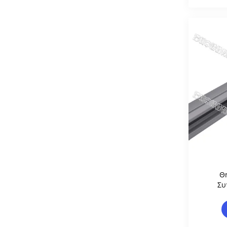
Θ
Συ
Αργιλ
Σωλ