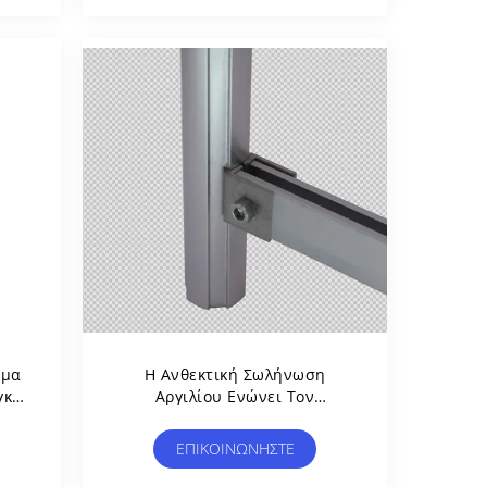
ώμα
Η Ανθεκτική Σωλήνωση
γκο
Αργιλίου Ενώνει Τον
Εξωτερικό Συνδετήρα Al-20
άφι
Για Το Σχεδιάγραμμα J-30
ΕΠΙΚΟΙΝΩΝΉΣΤΕ
Αργιλίου