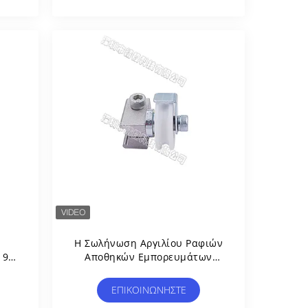
ι
ς
Η Σωλήνωση Αργιλίου Ραφιών
 90
Αποθηκών Εμπορευμάτων
ση
Ενώνει Al-82 Τη Θηλυκή
Με
Έγκριση Σύνδεσης ISO9001
ΕΠΙΚΟΙΝΩΝΉΣΤΕ