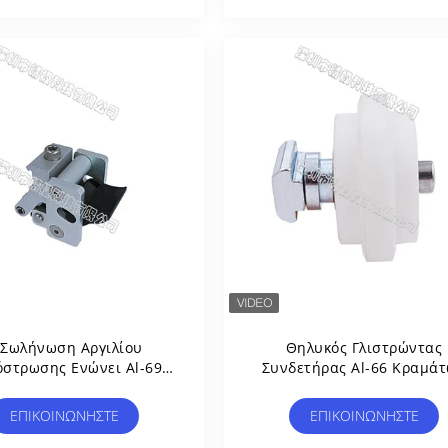
 Σωλήνωση Αργιλίου
Θηλυκός Γλιστρώντας
στρωσης Ενώνει Al-69
Συνδετήρας Al-66 Κραμά
ζόμενος Με Το Σωλήνα
Αργιλίου Που Λειτουργεί
λίου 28mm Για Το Ράφι/
Το Σωλήνα Αργιλίου Al-Π.Χ.
ΕΠΙΚΟΙΝΩΝΉΣΤΕ
ΕΠΙΚΟΙΝΩΝΉΣΤΕ
Αποθήκη Εμπορευμάτων
Γ