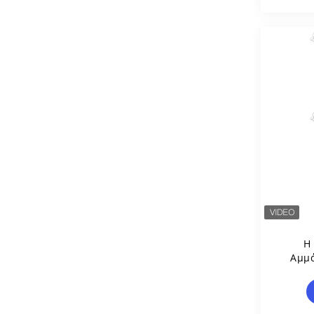
Η
Αμμό
Εργα
Αργι
Την 