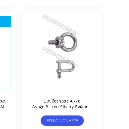
εων
Συνδετήρας Al-78
Al-
Ανοξείδωτου Slivery Ενώσεις
Famle Για Τη Γραμμή
ν
Παραγωγής Αποθηκών
ΕΠΙΚΟΙΝΩΝΉΣΤΕ
Εμπορευμάτων