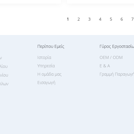
1
2
3
4
5
6
7
Περίπου Εμείς
Γύρος Εργοστασί
Ιστορία
OEM / ODM
ν
Υπηρεσία
Ε & Α
λίου
Η ομάδα μας
Γραμμή Παραγωγ
νίου
Εισαγωγή
λλων