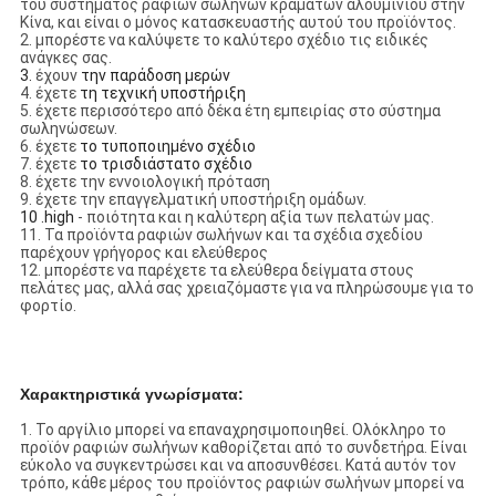
του συστήματος ραφιών σωλήνων κραμάτων αλουμινίου στην
Κίνα, και είναι ο μόνος κατασκευαστής αυτού του προϊόντος.
2.
μπορέστε να καλύψετε το καλύτερο σχέδιο τις ειδικές
ανάγκες σας.
3.
έχουν
την παράδοση μερών
4.
έχετε
τη τεχνική υποστήριξη
5.
έχετε περισσότερο από δέκα έτη εμπειρίας στο σύστημα
σωληνώσεων.
6.
έχετε
το τυποποιημένο σχέδιο
7.
έχετε
το τρισδιάστατο σχέδιο
8.
έχετε την εννοιολογική πρόταση
9.
έχετε την επαγγελματική υποστήριξη ομάδων.
10 .high
- ποιότητα και η καλύτερη αξία των πελατών μας.
11.
Τα προϊόντα ραφιών σωλήνων και τα σχέδια σχεδίου
παρέχουν γρήγορος και ελεύθερος
12.
μπορέστε να παρέχετε τα ελεύθερα δείγματα στους
πελάτες μας, αλλά σας χρειαζόμαστε για να πληρώσουμε για το
φορτίο.
Χαρακτηριστικά γνωρίσματα:
1. Το αργίλιο μπορεί να επαναχρησιμοποιηθεί. Ολόκληρο το
προϊόν ραφιών σωλήνων καθορίζεται από το συνδετήρα. Είναι
εύκολο να συγκεντρώσει και να αποσυνθέσει. Κατά αυτόν τον
τρόπο, κάθε μέρος του προϊόντος ραφιών σωλήνων μπορεί να