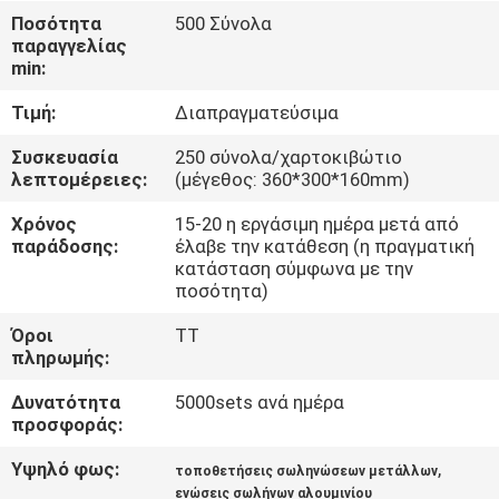
Ποσότητα
500 Σύνολα
παραγγελίας
ΈΛΕΓΧΟΣ
min:
ΠΟΙΌΤΗΤΑΣ
Τιμή:
Διαπραγματεύσιμα
ΕΠΙΚΟΙΝΩΝΉΣΤΕ
Συσκευασία
250 σύνολα/χαρτοκιβώτιο
λεπτομέρειες:
(μέγεθος: 360*300*160mm)
ΜΑΖΊ
Χρόνος
15-20 η εργάσιμη ημέρα μετά από
ΜΑΣ
παράδοσης:
έλαβε την κατάθεση (η πραγματική
κατάσταση σύμφωνα με την
ποσότητα)
ΖΗΤΉΣΤΕ
Όροι
TT
ΜΙΑ
πληρωμής:
ΠΡΟΣΦΟΡΆ
Δυνατότητα
5000sets ανά ημέρα
προσφοράς:
SITEMAP
Υψηλό φως:
,
τοποθετήσεις σωληνώσεων μετάλλων
ενώσεις σωλήνων αλουμινίου