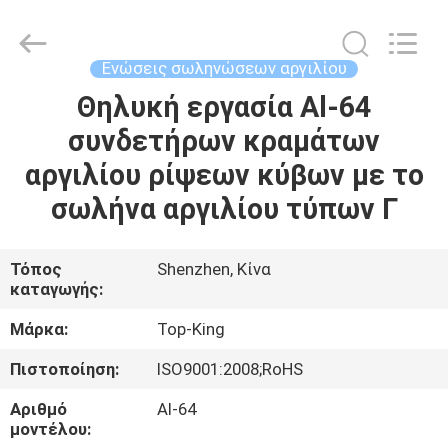
Shenzhen
Jingji
Technology
Co.,
Ltd..
Ενώσεις σωληνώσεων αργιλίου
All
Rights
Reserved.
Θηλυκή εργασία Al-64
ΣΠΊΤΙ
συνδετήρων κραμάτων
ΠΡΟΪΌΝΤΑ
αργιλίου ρίψεων κύβων με το
σωλήνα αργιλίου τύπων Γ
ΣΧΕΤΙΚΆ
ΜΕ
Τόπος
Shenzhen, Κίνα
καταγωγής:
ΕΜΆΣ
Μάρκα:
Top-King
ΕΠΙΣΚΈΨΕΙΣ
Πιστοποίηση:
ISO9001:2008;RoHS
ΣΤΟ
Αριθμό
Al-64
ΕΡΓΟΣΤΆΣΙΟ
μοντέλου: