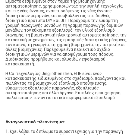
Είμαστε δεσμευμένοι στον τομέα της βιομηχανικής
αυτοματοποίησης, χρησιμοποιώντας την υψηλή τεχνολογία
και τις νέες έννοιες, αναπτυσσόμενος τις νέες έννοιες
διοικητικών μεριμνών, και συμβάλλοντας στο διεθνές
διοικητικό πρότυπο DIY και JIT. Παρέχουμε την εύκαμπτη
γραμμή παραγωγής μονάδων, τη γραμμή παραγωγής δομικών
μονάδων, τον εύκαμπτο εξοπλισμό, τον υλικό εξοπλισμό
διανομής, τη βιομηχανική ηλεκτρονική αυτοματοποίησης, την
κατασκευή μηχανημάτων, τις εμπορικές διοικητικές μέριμνες,
τον καπνό, τη γεωργία, τη χημική βιομηχανία, την ιατρική και
άλλες βιομηχανίες. Παρέχουμε ένα περιεκτικό σχέδιο
διοικητικών μεριμνών για να αποφύγουμε τους πόρους.
Διαδικασίες προμήθειας και αλυσιδών εφοδιασμού
κατασκευαστή.
Η Co. τεχνολογίας Jingji Shenzhen, ΕΠΕ είναι ένας
κατασκευαστής ειδικευμένος στο σχεδιασμό, παράγοντας και
πωλώντας το βιομηχανικό εξοπλισμό αποθήκευσης,
εύκαμπτος εξοπλισμός παραγωγής, εξοπλισμός
αυτοματοποίησης και άλλα όργανα. Επιπλέον, η επιχείρηση
πωλεί επίσης τον αντιστατικό περιφερειακό εξοπλισμό.
Ανταγωνιστικό πλεονέκτημα:
1.
έχει λάβει τα διπλώματα ευρεσιτεχνίας για την παραγωγή