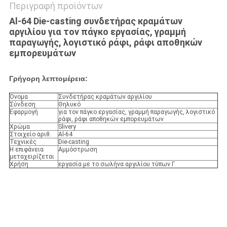
Περιγραφή προϊόντων
Al-64 Die-casting συνδετήρας κραμάτων
αργιλίου για τον πάγκο εργασίας, γραμμή
παραγωγής, λογιστικό ράφι, ράφι αποθηκών
εμπορευμάτων
Γρήγορη λεπτομέρεια:
Όνομα
Συνδετήρας κραμάτων αργιλίου
Σύνδεση
Θηλυκό
Εφαρμογή
για τον πάγκο εργασίας, γραμμή παραγωγής, λογιστικό
ράφι, ράφι αποθηκών εμπορευμάτων
Χρώμα
Slivery
Στοιχείο αριθ.
Al-64
Τεχνικές
Die-casting
Η επιφάνεια
Αμμόστρωση
μεταχειρίζεται
Χρήση
εργασία με το σωλήνα αργιλίου τύπων Γ