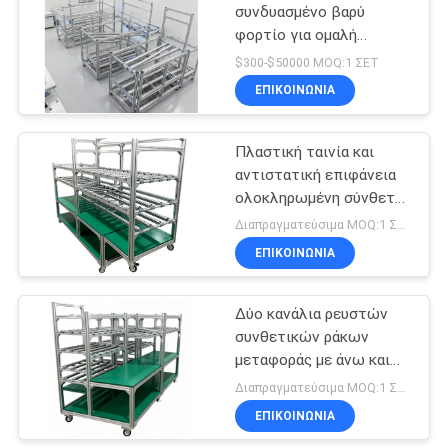
συνδυασμένο βαρύ
φορτίο για ομαλή
36
στροφή. Ειδικό ράφι
$300-$50000 MOQ:1 ΣΕΤ
υλικών για εργαστήρια
ντυμένος πλαστικό
ΕΠΙΚΟΙΝΩΝΊΑ
μηχανικής και υλικού.
σωλήνας χάλυβα
Πλαστική ταινία και
αντιστατική επιφάνεια
ολοκληρωμένη σύνθετη
ράκα μετατροπής
Διαπραγματεύσιμα MOQ:1 ΣΕΤ
ολοκληρωμένη ράκα
ΕΠΙΚΟΙΝΩΝΊΑ
32
υλικού σταθμού
εργασίας
Ράφι σωλήνων
Δύο κανάλια ρευστών
συνθετικών ράκων
χάλυβα
μεταφοράς με άνω και
κάτω διαχωρισμούς με
Διαπραγματεύσιμα MOQ:1 ΣΕΤ
γραμμές εκφόρτωσης
ΕΠΙΚΟΙΝΩΝΊΑ
προς τα εμπρός και προς