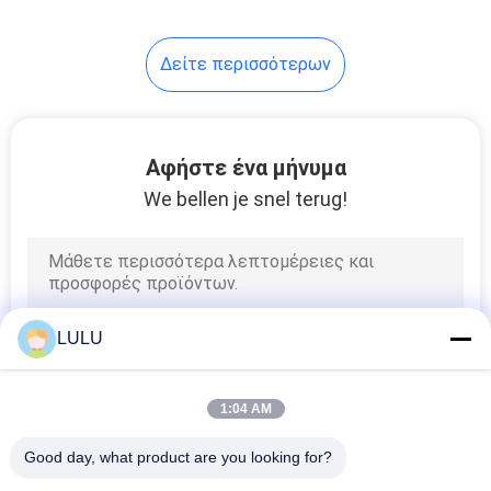
τα πίσω και ράκους
πλευρικού υλικού
32
Δείτε περισσότερων
Πάγκος εργασίας
σωλήνων
Αφήστε ένα μήνυμα
We bellen je snel terug!
31
Διαδρομή
LULU
κυλίνδρων
1:04 AM
Good day, what product are you looking for?