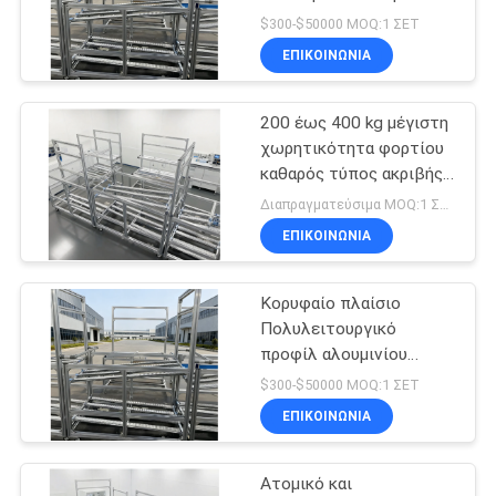
Προφίλ Ρακ Διαρροής.
ΠΟΛΙΤΙΚΉ
$300-$50000 MOQ:1 ΣΕΤ
Προηγμένο Ρακ Πρώτος-
ΕΠΙΚΟΙΝΩΝΊΑ
ΑΠΟΡΡΉΤΟΥ
Μέσα-Πρώτος-Εξόδου
53
Για Διαδρόμους
Συνδετήρες
Ηλεκτρονικών
200 έως 400 kg μέγιστη
Εργαστηρίων.
χωρητικότητα φορτίου
σωλήνων χρωμίου
καθαρός τύπος ακριβής
ευέλικτος ράφης με
Διαπραγματεύσιμα MOQ:1 ΣΕΤ
προσαρμόσιμη ράβδο
ΕΠΙΚΟΙΝΩΝΊΑ
ροής τύπου υψηλής
ακρίβειας ισχυρή
ρευστότητα
Κορυφαίο πλαίσιο
20
Πολυλειτουργικό
Πλαστικές ενώσεις
προφίλ αλουμινίου
Ομαλή εύκαμπτη ράφι
$300-$50000 MOQ:1 ΣΕΤ
σωλήνων
αναστροφής καθολική
ΕΠΙΚΟΙΝΩΝΊΑ
και επεκτάσιμη σχάρα
εργαλείων για ολόκληρη
τη γραμμή παραγωγής
Ατομικό και