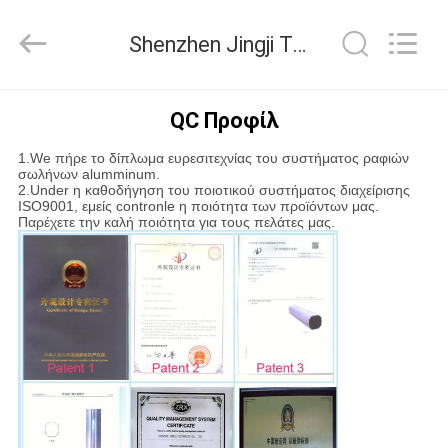
Shenzhen
Jingji
Technology
Shenzhen Jingji Technology Co., Ltd. Ποιοτικός έλεγχος
Co.,
Ltd..
All
Rights
Reserved.
ΣΠΊΤΙ
QC Προφίλ
1.We πήρε το δίπλωμα ευρεσιτεχνίας του συστήματος ραφιών
ΠΡΟΪΌΝΤΑ
σωλήνων alumminum.
2.Under η καθοδήγηση του ποιοτικού συστήματος διαχείρισης
ISO9001, εμείς contronle η ποιότητα των προϊόντων μας.
Παρέχετε την καλή ποιότητα για τους πελάτες μας.
ΣΧΕΤΙΚΆ
ΜΕ
ΕΜΆΣ
ΕΠΙΣΚΈΨΕΙΣ
ΣΤΟ
ΕΡΓΟΣΤΆΣΙΟ