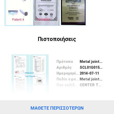
ΈΛΕΓΧΟΣ
ΠΟΙΌΤΗΤΑΣ
ΕΠΙΚΟΙΝΩΝΉΣΤΕ
Πιστοποιήσεις
ΜΑΖΊ
ΜΑΣ
Πρότυπο
Metal joints ROHS test report
Αριθμός
SCL01G015235002
ΖΗΤΉΣΤΕ
Ημερομηνία Έκδοσης
2014-07-11
ΜΙΑ
Πεδίο εφαρμογής / Range
Metal joint for pipe rack
Που εκδίδονται από
CENTER TESTING INTERNATIONAL
ΠΡΟΣΦΟΡΆ
SITEMAP
ΜΆΘΕΤΕ ΠΕΡΙΣΣΌΤΕΡΩΝ