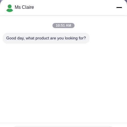
Ms Claire
ΈΛΕΓΧΟΣ
ΠΟΙΌΤΗΤΑΣ
10:51 AM
Good day, what product are you looking for?
ΕΠΙΚΟΙΝΩΝΉΣΤΕ
ΜΑΖΊ
ΜΑΣ
ΖΗΤΉΣΤΕ
ΜΙΑ
ΠΡΟΣΦΟΡΆ
Γλιστρώντας συνδετήρες σωλήνων αλουμινίου, κύβος -
SITEMAP
πετώντας ενώσεις Al-65 σωλήνων αργιλίου
Ενώσεις σωληνώσεων αργιλίου
2020-06-11