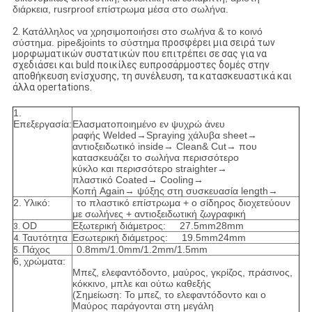
διάρκεια, rusrproof επίστρωμα μέσα στο σωλήνα.
2.
Κατάλληλος να χρησιμοποιήσει στο σωλήνα & το κοινό
σύστημα. pipe&joints το σύστημα
προσφέρει μια σειρά των
μορφωματικών συστατικών που επιτρέπει σε σας για να
σχεδιάσει και buld ποικίλες ευπροσάρμοστες δομές στην
αποθήκευση ενίσχυσης, τη συνέλευση, τα κατασκευαστικά και
άλλα opertations.
1.
Επεξεργασία:
Ελασματοποιημένο εν ψυχρώ άνευ
ραφής Welded→Spraying χάλυβα sheet→
αντιοξειδωτικό inside→ Clean& Cut→ που
κατασκευάζει το σωλήνα περισσότερο
κύκλο και περισσότερο straighter→
πλαστικό Coated→ Cooling→
Κοπή Again→ ψύξης στη συσκευασία length→
2.
Υλικό:
το πλαστικό επίστρωμα + ο σίδηρος διοχετεύουν
με σωλήνες + αντιοξειδωτική ζωγραφική
OD
Εξωτερική διάμετρος: 27.5mm28mm
3.
Ταυτότητα
Εσωτερική διάμετρος: 19.5mm24mm
4.
Πάχος
0.8mm/1.0mm/1.2mm/1.5mm
5.
6,
χρώματα:
Μπεζ, ελεφαντόδοντο, μαύρος, γκρίζος, πράσινος,
κόκκινο, μπλε και ούτω καθεξής
(Σημείωση: Το μπεζ, το ελεφαντόδοντο και ο
Μαύρος παράγονται στη μεγάλη