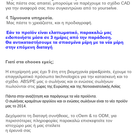
Μας πέστε σας απαιτεί, μπορούμε να παρέχουμε το σχέδιο CAD
για την αναφορά σας που συγκεντρώνει από το yourselve.
4.
Τέμνουσα υπηρεσία.
Μας πέστε τι χρειάζεστε, και η προδιαγραφή.
Εάν το προϊόν είναι ελαττωματικό, παρακαλώ μας
ειδοποιήστε μέσα σε 3 ημέρες από την παράδοση.
Θα αντικαταστήσουμε τα σπασμένα μέρη με τα νέα μέρη
στην επόμενη διαταγή
Γιατί στα chooes εμείς;
Η επιχείρησή μας έχει 9 έτη στη βιομηχανία pipe&joints, έχουμε το
επαγγελματικό πρόσωπο technologics για την κατασκευή και το
σχέδιο
. ABS/PE μας ο σωλήνας και οι ενώσεις σωλήνων
πωλούνται στις
χώρες της Ευρώπης και της Νοτιοανατολικής Ασίας
Πάντα στην αναζήτηση και παράγουμε τα νέα προϊόντα.
Ο σωλήνας κραμάτων αργιλίου και οι ενώσεις σωλήνων είναι το νέο προϊόν
μας το 2014.
Δεχόμαστε τη διαταγή συνήθειας, το cOem & το ODM, για
περισσότερες πληροφορίες παρακαλώ επισκεφτείτε τον
ιστοχώρο μας ή μας στείλετε
η έρευνά σας