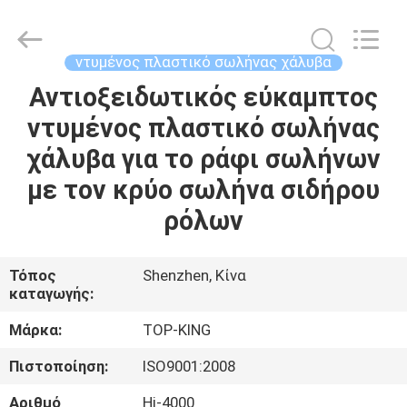
Shenzhen
Jingji
Technology
Co.,
Ltd..
ντυμένος πλαστικό σωλήνας χάλυβα
All
Rights
Reserved.
Αντιοξειδωτικός εύκαμπτος
ΣΠΊΤΙ
ντυμένος πλαστικό σωλήνας
ΠΡΟΪΌΝΤΑ
χάλυβα για το ράφι σωλήνων
με τον κρύο σωλήνα σιδήρου
ΣΧΕΤΙΚΆ
ρόλων
ΜΕ
ΕΜΆΣ
Τόπος
Shenzhen, Κίνα
καταγωγής:
ΕΠΙΣΚΈΨΕΙΣ
Μάρκα:
TOP-KING
ΣΤΟ
Πιστοποίηση:
ISO9001:2008
ΕΡΓΟΣΤΆΣΙΟ
Αριθμό
Hj-4000