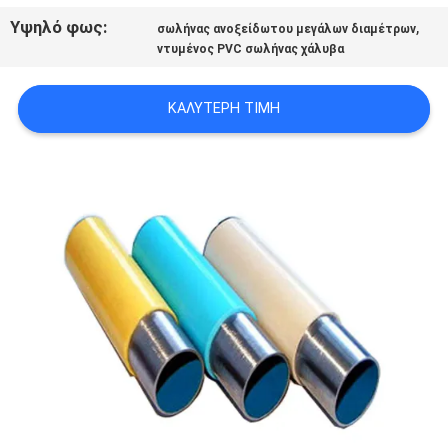
ΠΟΛΙΤΙΚΉ
Υψηλό φως:
,
σωλήνας ανοξείδωτου μεγάλων διαμέτρων
ντυμένος PVC σωλήνας χάλυβα
ΑΠΟΡΡΉΤΟΥ
ΚΑΛΎΤΕΡΗ ΤΙΜΉ