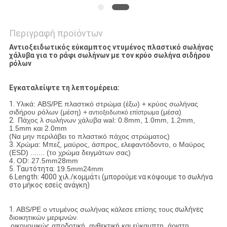
Περιγραφή προϊόντων
Αντιοξειδωτικός εύκαμπτος ντυμένος πλαστικό σωλήνας
χάλυβα για το ράφι σωλήνων με τον κρύο σωλήνα σιδήρου
ρόλων
Εγκαταλείψτε τη λεπτομέρεια:
1.
Υλικά: ABS/PE πλαστικό στρώμα (έξω) + κρύος σωλήνας
σιδήρου ρόλων (μέση) +
(μέσα)
αντιοξειδωτικό επίστρωμα
2.
Πάχος λ σωλήνων χάλυβα wal: 0.8mm, 1.0mm, 1.2mm,
1.5mm και 2.0mm
(Να μην περιλάβει το πλαστικό πάχος στρώματος)
3.
Χρώμα: Μπεζ, μαύρος, άσπρος, ελεφαντόδοντο, ο Μαύρος
(ESD) ....... (το χρώμα δειγμάτων σας)
4.
OD: 27.5mm28mm
5.
Ταυτότητα:
19.5mm24mm
6.Length: 4000 χιλ./κομμάτι (μπορούμε να κόψουμε το σωλήνα
στο μήκος εσείς ανάγκη)
1.
ABS/PE ο ντυμένος σωλήνας κάλεσε επίσης τους
σωλήνες
διοικητικών μεριμνών
.
οικονομικώς αποδοτική, ανθεκτική και εύκαμπτη, άριστη