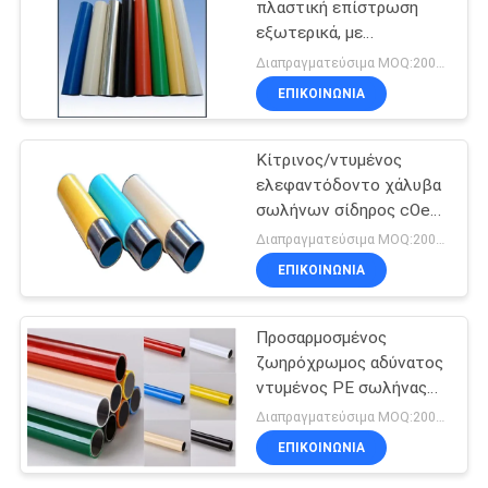
πλαστική επίστρωση
εξωτερικά, με
επίστρωση ABS / PE
Διαπραγματεύσιμα MOQ:2000 μέτρα
ΕΠΙΚΟΙΝΩΝΊΑ
Κίτρινος/ντυμένος
ελεφαντόδοντο χάλυβα
σωλήνων σίδηρος cOem
γύρω από τη σωλήνωση
Διαπραγματεύσιμα MOQ:2000 μέτρα
χάλυβα 19.5mm - 24mm
ΕΠΙΚΟΙΝΩΝΊΑ
Προσαρμοσμένος
ζωηρόχρωμος αδύνατος
ντυμένος PE σωλήνας
4000mm χάλυβα
Διαπραγματεύσιμα MOQ:2000 μέτρα
αντιδιαβρωτικό
ΕΠΙΚΟΙΝΩΝΊΑ