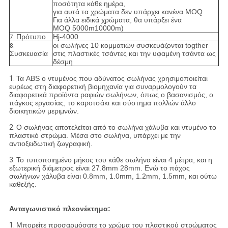
ποσότητα κάθε ημέρα,
για αυτά τα χρώματα δεν υπάρχει κανένα MOQ
Για άλλα ειδικά χρώματα, θα υπάρξει ένα
MOQ 5000m10000m)
Πρότυπο
Hj-4000
7.
οι σωλήνες 10 κομματιών συσκευάζονται togther
8.
Συσκευασία
στις πλαστικές τσάντες και την υφαμένη τσάντα ως
δέσμη
1.
Τα ABS ο ντυμένος που αδύνατος σωλήνας χρησιμοποιείται
ευρέως στη διαφορετική βιομηχανία για συναρμολογούν τα
διαφορετικά προϊόντα ραφιών σωλήνων, όπως ο βασανισμός, ο
πάγκος εργασίας, το καροτσάκι και σύστημα πολλών άλλο
διοικητικών μεριμνών.
2.
Ο σωλήνας αποτελείται από το σωλήνα χάλυβα και ντυμένο το
πλαστικό στρώμα. Μέσα στο σωλήνα, υπάρχει με την
αντιοξειδωτική ζωγραφική.
3.
Το τυποποιημένο μήκος του κάθε σωλήνα είναι 4 μέτρα, και η
εξωτερική διάμετρος είναι 27.8mm 28mm. Ενώ το πάχος
σωλήνων χάλυβα είναι 0.8mm, 1.0mm, 1.2mm, 1.5mm, και ούτω
καθεξής.
Ανταγωνιστικό πλεονέκτημα:
1.
Μπορείτε προσαρμόσατε το χρώμα του πλαστικού στρώματος