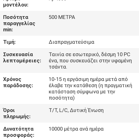
μοντέλου:
ΈΛΕΓΧΟΣ
Ποσότητα
500 ΜΕΤΡΑ
παραγγελίας
ΠΟΙΌΤΗΤΑΣ
min:
Τιμή:
Διαπραγματεύσιμα
ΕΠΙΚΟΙΝΩΝΉΣΤΕ
ΜΑΖΊ
Συσκευασία
Ταινία σε εσωτερικό, δέσμη 10 PC
λεπτομέρειες:
ένα, που συσκευάζει στην υφαμένη
ΜΑΣ
τσάντα.
Χρόνος
10-15 η εργάσιμη ημέρα μετά από
ΖΗΤΉΣΤΕ
παράδοσης:
έλαβε την κατάθεση (η πραγματική
κατάσταση σύμφωνα με την
ΜΙΑ
ποσότητα)
ΠΡΟΣΦΟΡΆ
Όροι
T/T, L/C, Δυτική Ένωση
πληρωμής:
SITEMAP
Δυνατότητα
10000 μέτρα ανά ημέρα
προσφοράς: