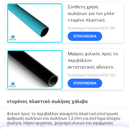
Σύνθετη χρήση
σωλήνων για τον μπλε
ντυμένο πλαστικό
σωλήνα χάλυβα γραμμών
Διαπραγματεύσιμα MOQ:1000 μέτρα
παραγωγής
ΕΠΙΚΟΙΝΩΝΊΑ
Μαύρος φιλικός προς το
περιβάλλον
αντιστατικός αδύνατος
σωλήνας χάλυβα
Διαπραγματεύσιμα MOQ:1000 μέτρα
σωλήνων ντυμένος
ΕΠΙΚΟΙΝΩΝΊΑ
πλαστικό για το
εργαστήριο
ντυμένος πλαστικό σωλήνας χάλυβα
Φιλικό προς το περιβάλλον εύκαμπτη πλαστική επίστρωση
άρθρωση σωλήνων και σωλήνων 1,2 mm για σύστημα άπαχου
σωλήνα, πάγκο εργασίας, χειρισμό υλικών και εφαρμογές
βιομηχανικής αποθήκευσης