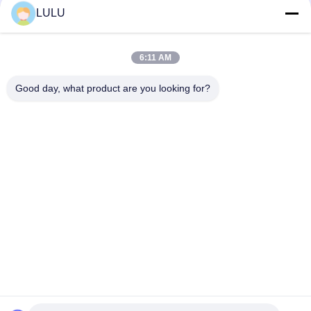
LULU
Κόκκινο ράφι σωλήνων σωλήνων χάλυβα 3 ABS στρώματος
ντυμένο πλαστικό για τον πάγκο εργασίας
6:11 AM
Μπλε αδύνατοι σωλήνας χάλυβα PE εύκαμπτοι ντυμένοι και
κύκλος σωλήνων πάχος 2mm/1.5mm
Good day, what product are you looking for?
Λαϊκή κατηγορία
Όλα
Συνδετήρες 
Ενώσεις Σωλήνων 
Σωλήνων Μετάλλων
Μετάλλων
Ενώσεις 
Σωλήνας Κραμάτων 
Σωληνώσεων 
Αλουμινίου
Αργιλίου
Συνδετήρες 
Πλαστικές Ενώσεις 
Σωλήνων Χρωμίου
Σωλήνων
Ντυμένος Πλαστικό 
Ράφι Σωλήνων 
Σωλήνας Χάλυβα
Χάλυβα