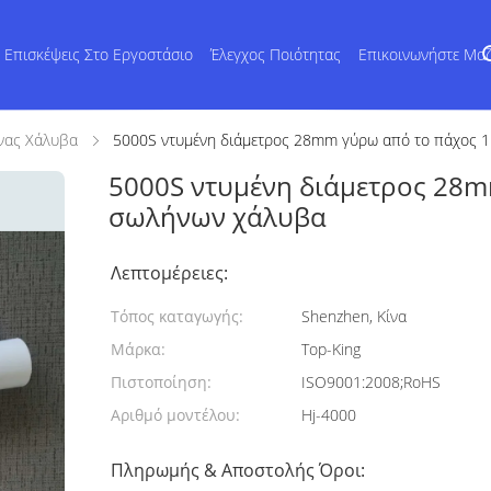
Επισκέψεις Στο Εργοστάσιο
Έλεγχος Ποιότητας
Επικοινωνήστε Μα
νας Χάλυβα
5000S ντυμένη διάμετρος 28mm γύρω από το πάχος 
5000S ντυμένη διάμετρος 28
σωλήνων χάλυβα
Λεπτομέρειες:
Τόπος καταγωγής:
Shenzhen, Κίνα
Μάρκα:
Top-King
Πιστοποίηση:
ISO9001:2008;RoHS
Αριθμό μοντέλου:
Hj-4000
Πληρωμής & Αποστολής Όροι: