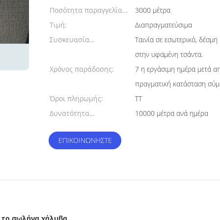
Ποσότητα παραγγελίας
3000 μέτρα
min:
Τιμή:
Διαπραγματεύσιμα
Συσκευασία
Ταινία σε εσωτερικό, δέσμη
λεπτομέρειες:
στην υφαμένη τσάντα.
Χρόνος παράδοσης:
7 η εργάσιμη ημέρα μετά α
πραγματική κατάσταση σύμ
Όροι πληρωμής:
TT
Δυνατότητα
10000 μέτρα ανά ημέρα
προσφοράς:
ΕΠΙΚΟΙΝΩΝΉΣΤΕ
ό το σωλήνα χάλυβα
,