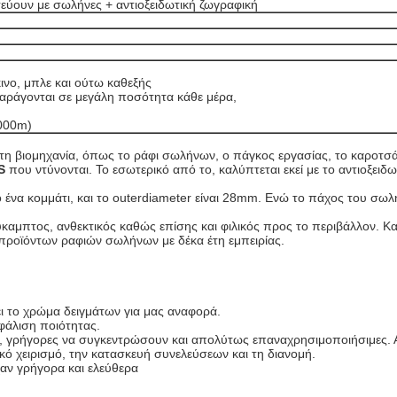
τεύουν με σωλήνες + αντιοξειδωτική ζωγραφική
ινο, μπλε και ούτω καθεξής
αράγονται σε μεγάλη ποσότητα κάθε μέρα,
0000m)
τη βιομηχανία, όπως το ράφι σωλήνων, ο πάγκος εργασίας, το καροτσά
0S
που ντύνονται. Το εσωτερικό από το, καλύπτεται εκεί με το αντιοξε
 ένα κομμάτι, και το outerdiameter είναι 28mm. Ενώ το πάχος του σ
εύκαμπτος, ανθεκτικός καθώς επίσης και φιλικός προς το περιβάλλον. 
προϊόντων ραφιών σωλήνων με δέκα έτη εμπειρίας.
 το χρώμα δειγμάτων για μας αναφορά.
φάλιση ποιότητας.
ν, γρήγορες να συγκεντρώσουν και απολύτως επαναχρησιμοποιήσιμες. 
κό χειρισμό, την κατασκευή συνελεύσεων και τη διανομή.
αν γρήγορα και ελεύθερα