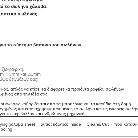
ό το σωλήνα χάλυβα
,
λαστικό σωλήνας
ς για το σύστημα βασανισμού σωλήνων
ή ζωγραφική.
mm, 1.5mm και 2.0mm
χρώμα δειγμάτων σας)
ικός, απλός να κτίσει τα διαφορετικά προϊόντα ραφιών σωλήνων
ωμένος από την ιδέα σας.
οι ενώσεις καθορίζονται από τα μπουλόνια και τα καρύδια στη δομή
μένος και επαναχρησιμοποιημένος το σωλήνα και τις ενώσεις σωλή
 για το περιβάλλον και ανθρώπινος μηχανικός
ng χάλυβα sheet→ αντιοξειδωτικό inside→ Clean& Cut→ που κατασκε
Cooling→