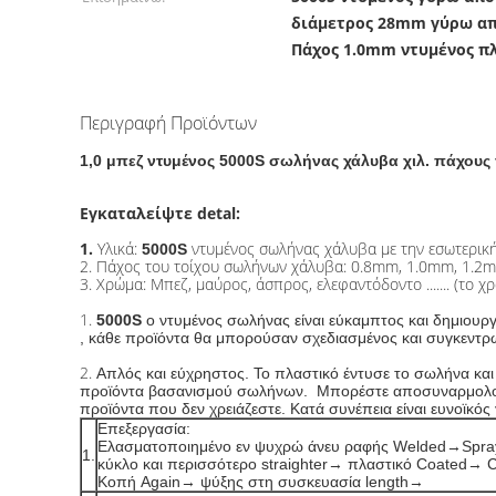
διάμετρος 28mm γύρω απ
Πάχος 1.0mm ντυμένος π
Περιγραφή Προϊόντων
1,0 μπεζ ντυμένος 5000S σωλήνας χάλυβα χιλ. πάχου
Εγκαταλείψτε detal:
1.
Υλικά:
ντυμένος σωλήνας χάλυβα με την εσωτερικ
5000S
2. Πάχος του τοίχου σωλήνων χάλυβα: 0.8mm, 1.0mm, 1.2
3. Χρώμα: Μπεζ, μαύρος, άσπρος, ελεφαντόδοντο ....... (το 
1.
5000S
ο ντυμένος σωλήνας είναι εύκαμπτος και δημιουργ
, κάθε προϊόντα θα μπορούσαν σχεδιασμένος και συγκεντρ
2.
Απλός και εύχρηστος. Το πλαστικό έντυσε το σωλήνα και 
προϊόντα βασανισμού σωλήνων. Μπορέστε αποσυναρμολογη
προϊόντα που δεν χρειάζεστε. Κατά συνέπεια είναι ευνοϊκός
Επεξεργασία:
Ελασματοποιημένο εν ψυχρώ άνευ ραφής Welded→Sprayi
1.
κύκλο και περισσότερο straighter→ πλαστικό Coated→ 
Κοπή Again→ ψύξης στη συσκευασία length→