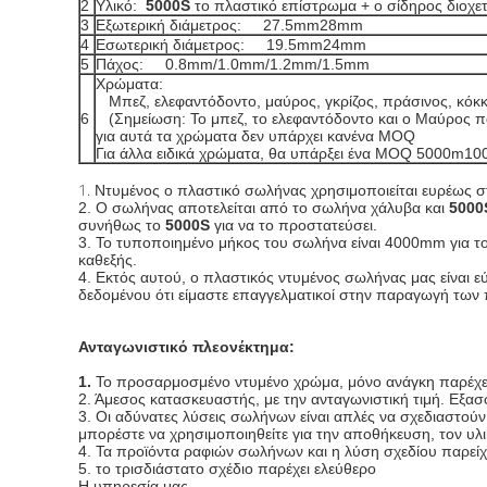
2
Υλικό:
5000S
το πλαστικό επίστρωμα + ο σίδηρος διοχε
3
Εξωτερική διάμετρος: 27.5mm28mm
4
Εσωτερική διάμετρος: 19.5mm24mm
5
Πάχος: 0.8mm/1.0mm/1.2mm/1.5mm
Χρώματα:
Μπεζ, ελεφαντόδοντο, μαύρος, γκρίζος, πράσινος, κόκκ
6
(Σημείωση: Το μπεζ, το ελεφαντόδοντο και ο Μαύρος π
για αυτά τα χρώματα δεν υπάρχει κανένα MOQ
Για άλλα ειδικά χρώματα, θα υπάρξει ένα MOQ 5000m1
1.
Ντυμένος ο πλαστικό σωλήνας χρησιμοποιείται ευρέως σ
2. Ο σωλήνας αποτελείται από το σωλήνα χάλυβα και
500
συνήθως το
5000S
για να το προστατεύσει.
3. Το τυποποιημένο μήκος του σωλήνα είναι 4000mm για το
καθεξής.
4. Εκτός αυτού, ο πλαστικός ντυμένος σωλήνας μας είναι 
δεδομένου ότι είμαστε επαγγελματικοί στην παραγωγή των 
Ανταγωνιστικό πλεονέκτημα:
1.
Το προσαρμοσμένο ντυμένο χρώμα, μόνο ανάγκη παρέχει
2. Άμεσος κατασκευαστής, με την ανταγωνιστική τιμή. Εξασ
3. Οι αδύνατες λύσεις σωλήνων είναι απλές να σχεδιαστού
μπορέστε να χρησιμοποιηθείτε για την αποθήκευση, τον υλι
4. Τα προϊόντα ραφιών σωλήνων και η λύση σχεδίου παρείχ
5. το τρισδιάστατο σχέδιο παρέχει ελεύθερο
Η υπηρεσία μας