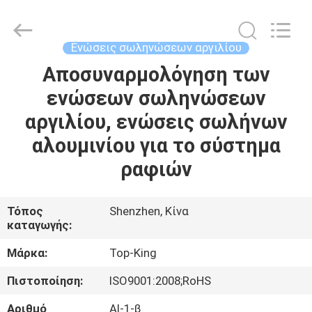
Shenzhen
Jingji
Technology
Co.,
Ltd..
Ενώσεις σωληνώσεων αργιλίου
All
Rights
Reserved.
Αποσυναρμολόγηση των
ΣΠΊΤΙ
ενώσεων σωληνώσεων
ΠΡΟΪΌΝΤΑ
αργιλίου, ενώσεις σωλήνων
αλουμινίου για το σύστημα
ΣΧΕΤΙΚΆ
ραφιών
ΜΕ
ΕΜΆΣ
Τόπος
Shenzhen, Κίνα
καταγωγής:
ΕΠΙΣΚΈΨΕΙΣ
Μάρκα:
Top-King
ΣΤΟ
Πιστοποίηση:
ISO9001:2008;RoHS
ΕΡΓΟΣΤΆΣΙΟ
Αριθμό
Al-1-β