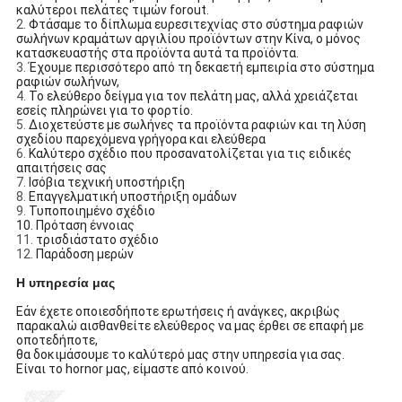
καλύτεροι πελάτες τιμών forout.
2.
Φτάσαμε το δίπλωμα ευρεσιτεχνίας στο σύστημα ραφιών
σωλήνων κραμάτων αργιλίου προϊόντων στην Κίνα, ο μόνος
κατασκευαστής στα προϊόντα αυτά τα προϊόντα.
3.
Έχουμε περισσότερο από τη δεκαετή εμπειρία στο σύστημα
ραφιών σωλήνων,
4.
Το ελεύθερο δείγμα για τον πελάτη μας, αλλά χρειάζεται
εσείς πληρώνει για το φορτίο.
5.
Διοχετεύστε με σωλήνες τα προϊόντα ραφιών και τη λύση
σχεδίου παρεχόμενα γρήγορα και ελεύθερα
6.
Καλύτερο σχέδιο που προσανατολίζεται για τις ειδικές
απαιτήσεις σας
7.
Ισόβια τεχνική υποστήριξη
8.
Επαγγελματική υποστήριξη ομάδων
9.
Τυποποιημένο σχέδιο
10. Πρόταση έννοιας
11.
τρισδιάστατο σχέδιο
12.
Παράδοση μερών
Η υπηρεσία μας
Εάν έχετε οποιεσδήποτε ερωτήσεις ή ανάγκες, ακριβώς
παρακαλώ αισθανθείτε ελεύθερος να μας έρθει σε επαφή με
οποτεδήποτε,
θα δοκιμάσουμε το καλύτερό μας στην υπηρεσία για σας.
Είναι το hornor μας, είμαστε από κοινού.