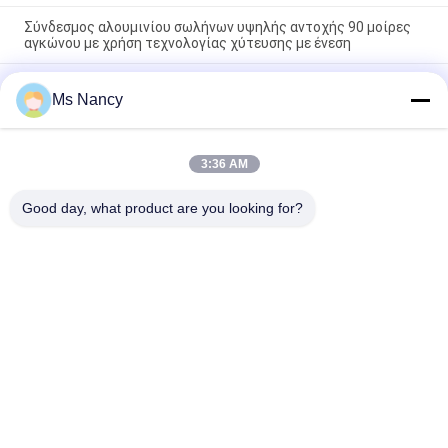
Σύνδεσμος αλουμινίου σωλήνων υψηλής αντοχής 90 μοίρες
αγκώνου με χρήση τεχνολογίας χύτευσης με ένεση
ISO9001 Πιστοποιημένο χύτευση πεπιεσμένου αλουμινίου
Ms Nancy
αλουμινίου ανωτισμού ασημένιων σωλήνων για συστήματα
αδύναμων σωλήνων και βιομηχανικούς σταθμούς εργασίας
90 μοίρες Γυναικεία συμμετοχή αλουμινίου σωλήνα κοινή
3:36 AM
πετάμε χύτευση αγκώνα σύνδεσμος για συστήματα ράφι
σωλήνων
Good day, what product are you looking for?
Λαϊκή κατηγορία
Όλα
Συνδετήρες 
Ενώσεις Σωλήνων 
Σωλήνων Μετάλλων
Μετάλλων
Ενώσεις 
Σωλήνας Κραμάτων 
Σωληνώσεων 
Αλουμινίου
Αργιλίου
Συνδετήρες 
Πλαστικές Ενώσεις 
Σωλήνων Χρωμίου
Σωλήνων