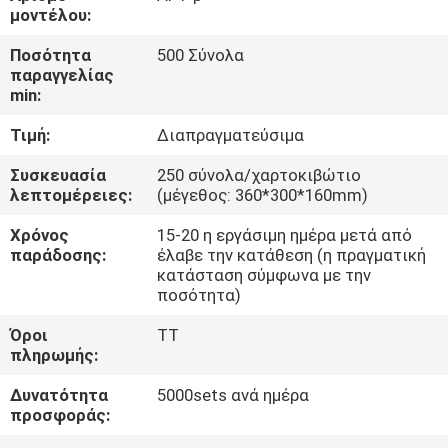
μοντέλου:
ΈΛΕΓΧΟΣ
Ποσότητα
500 Σύνολα
παραγγελίας
ΠΟΙΌΤΗΤΑΣ
min:
Τιμή:
Διαπραγματεύσιμα
ΕΠΙΚΟΙΝΩΝΉΣΤΕ
ΜΑΖΊ
Συσκευασία
250 σύνολα/χαρτοκιβώτιο
λεπτομέρειες:
(μέγεθος: 360*300*160mm)
ΜΑΣ
Χρόνος
15-20 η εργάσιμη ημέρα μετά από
παράδοσης:
έλαβε την κατάθεση (η πραγματική
ΖΗΤΉΣΤΕ
κατάσταση σύμφωνα με την
ποσότητα)
ΜΙΑ
Όροι
TT
ΠΡΟΣΦΟΡΆ
πληρωμής:
Δυνατότητα
5000sets ανά ημέρα
SITEMAP
προσφοράς: