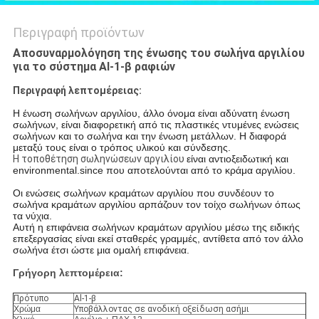
Περιγραφή προϊόντων
Αποσυναρμολόγηση της ένωσης του σωλήνα αργιλίου
για το σύστημα Al-1-β ραφιών
Περιγραφή λεπτομέρειας:
Η ένωση σωλήνων αργιλίου, άλλο όνομα είναι αδύνατη ένωση
σωλήνων, είναι διαφορετική από τις πλαστικές ντυμένες ενώσεις
σωλήνων και το σωλήνα και την ένωση μετάλλων. Η διαφορά
μεταξύ τους είναι ο τρόπος υλικού και σύνδεσης.
Η τοποθέτηση σωληνώσεων αργιλίου
είναι αντιοξειδωτική και
environmental.since που αποτελούνται από το κράμα αργιλίου.
Οι ενώσεις σωλήνων κραμάτων αργιλίου που συνδέουν το
σωλήνα κραμάτων αργιλίου αρπάζουν τον τοίχο σωλήνων όπως
τα νύχια.
Αυτή η επιφάνεια σωλήνων κραμάτων αργιλίου μέσω της ειδικής
επεξεργασίας είναι εκεί σταθερές γραμμές, αντίθετα από τον άλλο
σωλήνα έτσι ώστε μια ομαλή επιφάνεια.
Γρήγορη λεπτομέρεια:
Πρότυπο
Al-1-β
Χρώμα
Υποβάλλοντας σε ανοδική οξείδωση ασήμι