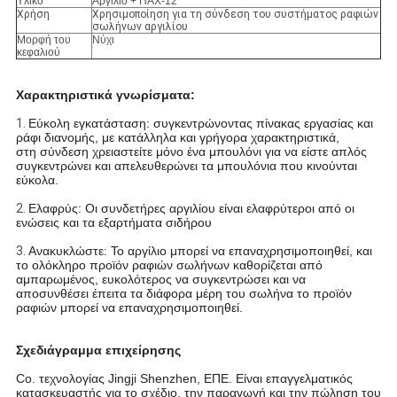
Υλικό
Αργίλιο + ΠΑΧ-12
Χρήση
Χρησιμοποίηση για τη σύνδεση του συστήματος ραφιών
σωλήνων αργιλίου
Μορφή του
Νύχι
κεφαλιού
Χαρακτηριστικά γνωρίσματα:
1.
Εύκολη εγκατάσταση: συγκεντρώνοντας πίνακας εργασίας και
ράφι διανομής, με κατάλληλα και γρήγορα χαρακτηριστικά,
στη σύνδεση χρειαστείτε μόνο ένα μπουλόνι για να είστε απλός
συγκεντρώνει και απελευθερώνει τα μπουλόνια που κινούνται
εύκολα.
2.
Ελαφρύς: Οι συνδετήρες αργιλίου είναι ελαφρύτεροι από οι
ενώσεις και τα εξαρτήματα σιδήρου
3.
Ανακυκλώστε: Το αργίλιο μπορεί να επαναχρησιμοποιηθεί, και
το ολόκληρο προϊόν ραφιών σωλήνων καθορίζεται από
αμπαρωμένος, ευκολότερος να συγκεντρώσει και να
αποσυνθέσει έπειτα τα διάφορα μέρη του σωλήνα το προϊόν
ραφιών μπορεί να επαναχρησιμοποιηθεί.
Σχεδιάγραμμα επιχείρησης
Co. τεχνολογίας Jingji Shenzhen, ΕΠΕ. Είναι επαγγελματικός
κατασκευαστής για το σχέδιο, την παραγωγή και την πώληση του