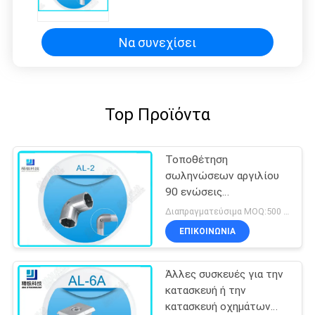
ενώσεις σωλήνων αλουμινίου για
το σύστημα ραφιών
Να συνεχίσει
Top Προϊόντα
Τοποθέτηση
σωληνώσεων αργιλίου
90 ενώσεις
σωληνώσεων αργιλίου
Διαπραγματεύσιμα MOQ:500 Σύνολα
αγκώνων βαθμού για το
ΕΠΙΚΟΙΝΩΝΊΑ
σωλήνα OD 28mm
Άλλες συσκευές για την
κατασκευή ή την
κατασκευή οχημάτων