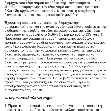
βιομηχανικού εξοπλισμού αποθήκευσης, τον εύκαμπτο
εξοπλισμό παραγωγής, τον εξοπλισμό αυτοματοποίησης και
άλλα είδη οργάνων και μετρητών. εκτός από, η επιχείρηση
διανέμει τις αντιστατικές περιφερειακές μονάδες.
Έχουμε αφιερώσει στον τομέα της βιομηχανικής
αυτοματοποίησης, και την αναπτυγμένη νέα έννοια logisics με την
υιοθέτηση της υψηλής και νέας τεχνολογίας και της νέας ιδέας,
που έχουν τη συμβολή στο διεθνή διοικητικό τρόπο DIY και JIT.
Παρέχουμε την εύκαμπτη γραμμή παραγωγής μονάδων, τη
γραμμή παραγωγής buiding-φραγμών, τον εύκαμπτο εξοπλισμό,
τον υλικό εξοπλισμό διανομής, τη βιομηχανική ηλεκτρονική
αυτοματοποίησης, την κατασκευή μηχανημάτων, τις εμπορικές
διοικητικές μέριμνες, τον καπνό, τις γεωργικές, χημικές, και
ιατρικές βιομηχανίες κ.λπ. Παρέχουμε ένα περιεκτικό σχέδιο
διοικητικών μεριμνών προκειμένου να αποφευχθεί η απώλεια των
πόρων στην πορεία της αγοράς και της αλυσίδας εφοδιασμού
από τις κατασκευές. Είναι ο τελικός σκοπός μας για να παρέχει σε
όλους τους πελάτες την πλήρη υπηρεσία, για να ικανοποιήσει τα
ακριβή αιτήματα των πελατών. Για να βελτιώσει την ποιότητα των
προϊόντων, και για να ενισχύσει τις διοικητικές μέριμνες
αποθήκευσης ικανοποίησης πελατών annd όπως στην
αυτοματοποίηση industy.
Ανταγωνιστικό πλεονέκτημα:
1.
Είμαστε derict maufacture, μπορούμε να είμαστε contrct η
ποιότητα και η τιμή, στην πώληση ο υψηλός - ποιότητα και