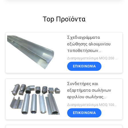
Top Προϊόντα
Σχεδιαγράμματα
εξώθησης αλουμινίου
τοποθετήσεων
σωληνώσεων
Διαπραγματεύσιμα MOQ:200 μέτρα
αλουμινίου cOem 6063
ΕΠΙΚΟΙΝΩΝΊΑ
Συνδετήρες και
εξαρτήματα σωλήνων
αργιλίου σωλήνας
κραμάτων αργιλίου 1.7
Διαπραγματεύσιμα MOQ:1000 μέτρα
χιλ.
ΕΠΙΚΟΙΝΩΝΊΑ