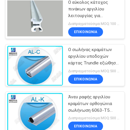
Ο εύκολος κάτοχος
πινάκων αργιλίου
λειτουργίας για
συγκεντρώνει το
Διαπραγματεύσιμα MOQ:100 τεμ
σύστημα βασανισμού
ΕΠΙΚΟΙΝΩΝΊΑ
σωλήνων αργιλίου
Ο σωλήνας κραμάτων
αργιλίου υποδοχών
κάρτας Trundle εξώθησε
το άνευ ραφής σωλήνας
Διαπραγματεύσιμα MOQ:500 ΜΕΤΡΑ
Al-γ
ΕΠΙΚΟΙΝΩΝΊΑ
Άνευ ραφής αργιλίου
κραμάτων ορθογώνια
σωλήνωση 6063-T5
αργιλίου φλαντζών
Διαπραγματεύσιμα MOQ:500 ΜΕΤΡΑ
σωλήνων διπλή
ΕΠΙΚΟΙΝΩΝΊΑ