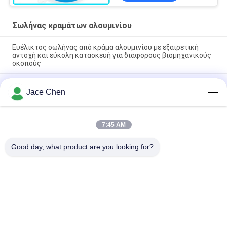
Σωλήνας κραμάτων αλουμινίου
Ευέλικτος σωλήνας από κράμα αλουμινίου με εξαιρετική
αντοχή και εύκολη κατασκευή για διάφορους βιομηχανικούς
σκοπούς
Σωλήνες από κράμα αλουμινίου οξείδωσης ασήμι - 6063-T5
Jace Chen
Σχεδιαστικό σωλήνα για συναρμολόγηση τραπεζών εργασίας
και ράφων αποθεμάτων
Alloy Pipe από χυτό αλουμίνιο 28mm OD - Ελαφρύ
7:45 AM
επαναχρησιμοποιήσιμο σωλήνωμα πλαισίου για βιομηχανικά
ράφια
Good day, what product are you looking for?
Λαϊκή κατηγορία
Όλα
Συνδετήρες 
Ενώσεις Σωλήνων 
Σωλήνων Μετάλλων
Μετάλλων
Ενώσεις 
Σωλήνας Κραμάτων 