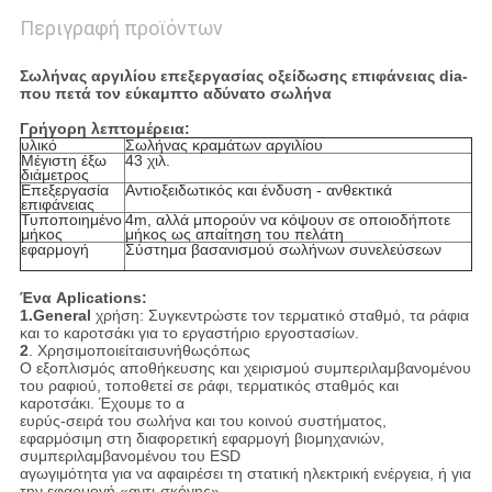
Περιγραφή προϊόντων
Σωλήνας αργιλίου επεξεργασίας οξείδωσης επιφάνειας dia-
που πετά τον εύκαμπτο αδύνατο σωλήνα
Γρήγορη λεπτομέρεια:
υλικό
Σωλήνας κραμάτων αργιλίου
Μέγιστη έξω
43 χιλ.
διάμετρος
Επεξεργασία
Αντιοξειδωτικός και ένδυση - ανθεκτικά
επιφάνειας
Τυποποιημένο
4m, αλλά μπορούν να κόψουν σε οποιοδήποτε
μήκος
μήκος ως απαίτηση του πελάτη
εφαρμογή
Σύστημα βασανισμού σωλήνων συνελεύσεων
Ένα Aplications:
1.General
χρήση: Συγκεντρώστε τον τερματικό σταθμό, τα ράφια
και το καροτσάκι για το εργαστήριο εργοστασίων.
2
. Χρησιμοποιείταισυνήθωςόπως
Ο εξοπλισμός αποθήκευσης και χειρισμού συμπεριλαμβανομένου
του ραφιού, τοποθετεί σε ράφι, τερματικός σταθμός και
καροτσάκι. Έχουμε το α
ευρύς-σειρά του σωλήνα και του κοινού συστήματος,
εφαρμόσιμη στη διαφορετική εφαρμογή βιομηχανιών,
συμπεριλαμβανομένου του ESD
αγωγιμότητα για να αφαιρέσει τη στατική ηλεκτρική ενέργεια, ή για
την εφαρμογή «αντι-σκόνης».