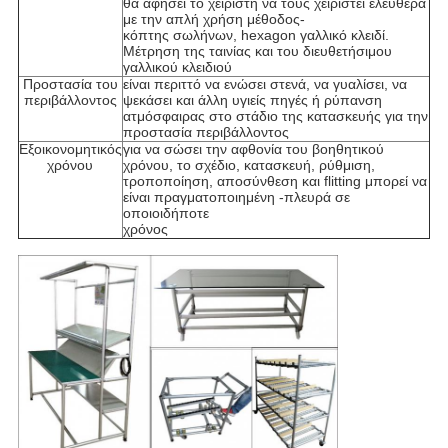
θα αφήσει το χειριστή να τους χειριστεί ελεύθερα
με την απλή χρήση μέθοδος-
κόπτης σωλήνων, hexagon γαλλικό κλειδί.
Μέτρηση της ταινίας και του διευθετήσιμου
γαλλικού κλειδιού
Προστασία του
είναι περιττό να ενώσει στενά, να γυαλίσει, να
περιβάλλοντος
ψεκάσει και άλλη υγιείς πηγές ή ρύπανση
ατμόσφαιρας στο στάδιο της κατασκευής για την
προστασία περιβάλλοντος
Εξοικονομητικός
για να σώσει την αφθονία του βοηθητικού
χρόνου
χρόνου, το σχέδιο, κατασκευή, ρύθμιση,
τροποποίηση, αποσύνθεση και flitting μπορεί να
είναι πραγματοποιημένη -πλευρά σε
οποιοιδήποτε
χρόνος