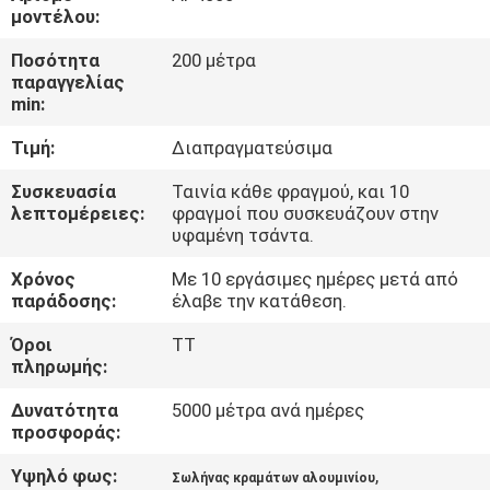
μοντέλου:
ΈΛΕΓΧΟΣ
Ποσότητα
200 μέτρα
παραγγελίας
ΠΟΙΌΤΗΤΑΣ
min:
Τιμή:
Διαπραγματεύσιμα
ΕΠΙΚΟΙΝΩΝΉΣΤΕ
ΜΑΖΊ
Συσκευασία
Ταινία κάθε φραγμού, και 10
λεπτομέρειες:
φραγμοί που συσκευάζουν στην
ΜΑΣ
υφαμένη τσάντα.
Χρόνος
Με 10 εργάσιμες ημέρες μετά από
ΖΗΤΉΣΤΕ
παράδοσης:
έλαβε την κατάθεση.
ΜΙΑ
Όροι
TT
πληρωμής:
ΠΡΟΣΦΟΡΆ
Δυνατότητα
5000 μέτρα ανά ημέρες
προσφοράς:
SITEMAP
Υψηλό φως:
,
Σωλήνας κραμάτων αλουμινίου