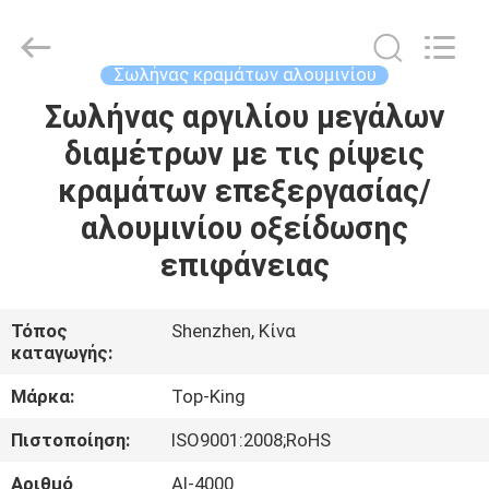
Shenzhen
Jingji
Technology
Co.,
Ltd..
Σωλήνας κραμάτων αλουμινίου
All
Rights
Reserved.
Σωλήνας αργιλίου μεγάλων
ΣΠΊΤΙ
διαμέτρων με τις ρίψεις
ΠΡΟΪΌΝΤΑ
κραμάτων επεξεργασίας/
αλουμινίου οξείδωσης
ΣΧΕΤΙΚΆ
επιφάνειας
ΜΕ
ΕΜΆΣ
Τόπος
Shenzhen, Κίνα
καταγωγής:
ΕΠΙΣΚΈΨΕΙΣ
Μάρκα:
Top-King
ΣΤΟ
Πιστοποίηση:
ISO9001:2008;RoHS
ΕΡΓΟΣΤΆΣΙΟ
Αριθμό
Al-4000