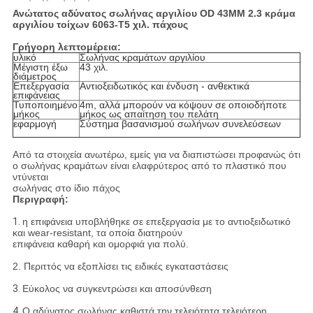
Ανώτατος αδύνατος σωλήνας αργιλίου OD 43MM 2.3 κράμα
αργιλίου τοίχων 6063-T5 χιλ. πάχους
Γρήγορη λεπτομέρεια:
υλικό
Σωλήνας κραμάτων αργιλίου
Μέγιστη έξω
43 χιλ.
διάμετρος
Επεξεργασία
Αντιοξειδωτικός και ένδυση - ανθεκτικά
επιφάνειας
Τυποποιημένο
4m, αλλά μπορούν να κόψουν σε οποιοδήποτε
μήκος
μήκος ως απαίτηση του πελάτη
εφαρμογή
Σύστημα βασανισμού σωλήνων συνελεύσεων
Από τα στοιχεία ανωτέρω, εμείς για να διαπιστώσει προφανώς ότι
ο σωλήνας κραμάτων είναι ελαφρύτερος από το πλαστικό που
ντύνεται
σωλήνας στο ίδιο πάχος
Περιγραφή:
1.
η επιφάνεια υποβλήθηκε σε επεξεργασία με το αντιοξειδωτικό
και wear-resistant, τα οποία διατηρούν
επιφάνεια καθαρή και ομορφιά για πολύ.
2. Περιττός να εξοπλίσει τις ειδικές εγκαταστάσεις
3.
Εύκολος να συγκεντρώσει και αποσύνθεση
4.
Ο αδύνατος σωλήνας
καθιστά την τελειότητα τελειότερη