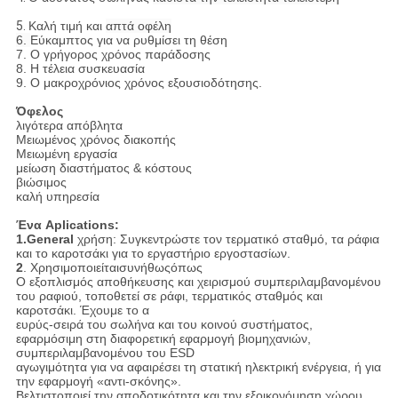
5.
Καλή τιμή και
απτά οφέλη
6.
Εύκαμπτος για να ρυθμίσει τη θέση
7. Ο γρήγορος χρόνος παράδοσης
8. Η τέλεια συσκευασία
9. Ο μακροχρόνιος χρόνος εξουσιοδότησης.
Όφελος
λιγότερα απόβλητα
Μειωμένος χρόνος διακοπής
Μειωμένη εργασία
μείωση διαστήματος & κόστους
βιώσιμος
καλή υπηρεσία
Ένα Aplications:
1.General
χρήση: Συγκεντρώστε τον τερματικό σταθμό, τα ράφια
και το καροτσάκι για το εργαστήριο εργοστασίων.
2
. Χρησιμοποιείταισυνήθωςόπως
Ο εξοπλισμός αποθήκευσης και χειρισμού συμπεριλαμβανομένου
του ραφιού, τοποθετεί σε ράφι, τερματικός σταθμός και
καροτσάκι. Έχουμε το α
ευρύς-σειρά του σωλήνα και του κοινού συστήματος,
εφαρμόσιμη στη διαφορετική εφαρμογή βιομηχανιών,
συμπεριλαμβανομένου του ESD
αγωγιμότητα για να αφαιρέσει τη στατική ηλεκτρική ενέργεια, ή για
την εφαρμογή «αντι-σκόνης».
Βελτιστοποιεί την αποδοτικότητα και την εξοικονόμηση χώρου