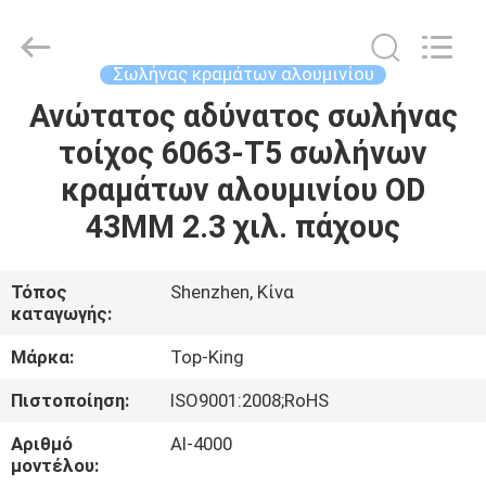
Shenzhen
Jingji
Technology
Co.,
Ltd..
Σωλήνας κραμάτων αλουμινίου
All
Rights
Reserved.
Ανώτατος αδύνατος σωλήνας
ΣΠΊΤΙ
τοίχος 6063-T5 σωλήνων
ΠΡΟΪΌΝΤΑ
κραμάτων αλουμινίου OD
43MM 2.3 χιλ. πάχους
ΣΧΕΤΙΚΆ
ΜΕ
Τόπος
Shenzhen, Κίνα
καταγωγής:
ΕΜΆΣ
Μάρκα:
Top-King
ΕΠΙΣΚΈΨΕΙΣ
Πιστοποίηση:
ISO9001:2008;RoHS
ΣΤΟ
Αριθμό
Al-4000
ΕΡΓΟΣΤΆΣΙΟ
μοντέλου: