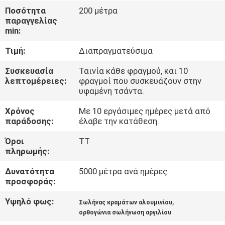
Ποσότητα
200 μέτρα
παραγγελίας
ΈΛΕΓΧΟΣ
min:
ΠΟΙΌΤΗΤΑΣ
Τιμή:
Διαπραγματεύσιμα
ΕΠΙΚΟΙΝΩΝΉΣΤΕ
Συσκευασία
Ταινία κάθε φραγμού, και 10
λεπτομέρειες:
φραγμοί που συσκευάζουν στην
ΜΑΖΊ
υφαμένη τσάντα.
ΜΑΣ
Χρόνος
Με 10 εργάσιμες ημέρες μετά από
παράδοσης:
έλαβε την κατάθεση.
ΖΗΤΉΣΤΕ
Όροι
TT
πληρωμής:
ΜΙΑ
ΠΡΟΣΦΟΡΆ
Δυνατότητα
5000 μέτρα ανά ημέρες
προσφοράς:
Υψηλό φως:
,
SITEMAP
Σωλήνας κραμάτων αλουμινίου
ορθογώνια σωλήνωση αργιλίου