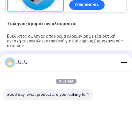
σωλήνων διπλή
ΕΠΙΚΟΙΝΩΝΊΑ
Σωλήνας κραμάτων αλουμινίου
Ευέλικτος σωλήνας από κράμα αλουμινίου με εξαιρετική
αντοχή και εύκολη κατασκευή για διάφορους βιομηχανικούς
σκοπούς
Σωλήνες από κράμα αλουμινίου οξείδωσης ασήμι - 6063-T5
LULU
Σχεδιαστικό σωλήνα για συναρμολόγηση τραπεζών εργασίας
και ράφων αποθεμάτων
Alloy Pipe από χυτό αλουμίνιο 28mm OD - Ελαφρύ
9:51 AM
επαναχρησιμοποιήσιμο σωλήνωμα πλαισίου για βιομηχανικά
ράφια
Good day, what product are you looking for?
Λαϊκή κατηγορία
Όλα
Συνδετήρες 
Ενώσεις Σωλήνων 
Σωλήνων Μετάλλων
Μετάλλων