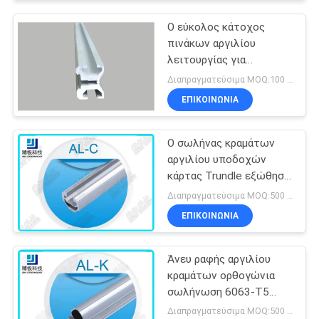
Ο εύκολος κάτοχος
πινάκων αργιλίου
λειτουργίας για
συγκεντρώνει το
Διαπραγματεύσιμα MOQ:100 τεμ
σύστημα βασανισμού
ΕΠΙΚΟΙΝΩΝΊΑ
σωλήνων αργιλίου
Ο σωλήνας κραμάτων
αργιλίου υποδοχών
κάρτας Trundle εξώθησε
το άνευ ραφής σωλήνας
Διαπραγματεύσιμα MOQ:500 ΜΕΤΡΑ
Al-γ
ΕΠΙΚΟΙΝΩΝΊΑ
Άνευ ραφής αργιλίου
κραμάτων ορθογώνια
σωλήνωση 6063-T5
αργιλίου φλαντζών
Διαπραγματεύσιμα MOQ:500 ΜΕΤΡΑ