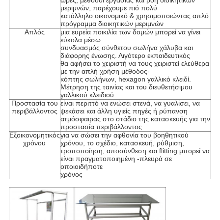
ώρες, μέθοδοι εργασίας και ροή διοικητικών
μεριμνών, παρέχουμε πιό πολύ
κατάλληλο οικονομικό & χρησιμοποιώντας απλό
πρόγραμμα διοικητικών μεριμνών
Απλός
μια ευρεία ποικιλία των δομών μπορεί να γίνει
εύκολα μέσω
συνδυασμός σύνθετου σωλήνα χάλυβα και
διάφορης ένωσης. Λιγότερο εκπαιδευτικός
θα αφήσει το χειριστή να τους χειριστεί ελεύθερα
με την απλή χρήση μέθοδος-
κόπτης σωλήνων, hexagon γαλλικό κλειδί.
Μέτρηση της ταινίας και του διευθετήσιμου
γαλλικού κλειδιού
Προστασία του
είναι περιττό να ενώσει στενά, να γυαλίσει, να
περιβάλλοντος
ψεκάσει και άλλη υγιείς πηγές ή ρύπανση
ατμόσφαιρας στο στάδιο της κατασκευής για την
προστασία περιβάλλοντος
Εξοικονομητικός
για να σώσει την αφθονία του βοηθητικού
χρόνου
χρόνου, το σχέδιο, κατασκευή, ρύθμιση,
τροποποίηση, αποσύνθεση και flitting μπορεί να
είναι πραγματοποιημένη -πλευρά σε
οποιοιδήποτε
χρόνος