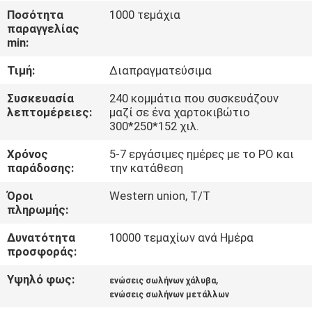
Ποσότητα
1000 τεμάχια
παραγγελίας
ΈΛΕΓΧΟΣ
min:
ΠΟΙΌΤΗΤΑΣ
Τιμή:
Διαπραγματεύσιμα
ΕΠΙΚΟΙΝΩΝΉΣΤΕ
Συσκευασία
240 κομμάτια που συσκευάζουν
λεπτομέρειες:
μαζί σε ένα χαρτοκιβώτιο
ΜΑΖΊ
300*250*152 χιλ.
ΜΑΣ
Χρόνος
5-7 εργάσιμες ημέρες με το PO και
παράδοσης:
την κατάθεση
ΖΗΤΉΣΤΕ
Όροι
Western union, T/T
πληρωμής:
ΜΙΑ
ΠΡΟΣΦΟΡΆ
Δυνατότητα
10000 τεμαχίων ανά Ημέρα
προσφοράς:
Υψηλό φως:
,
SITEMAP
ενώσεις σωλήνων χάλυβα
ενώσεις σωλήνων μετάλλων