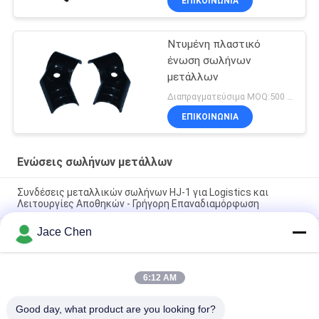
ΕΠΙΚΟΙΝΩΝΊΑ
Ντυμένη πλαστικό
ένωση σωλήνων
μετάλλων
Διαπραγματεύσιμα MOQ:500 Σύνολο
ΕΠΙΚΟΙΝΩΝΊΑ
Ενώσεις σωλήνων μετάλλων
Συνδέσεις μεταλλικών σωλήνων HJ-1 για Logistics και
Λειτουργίες Αποθηκών - Γρήγορη Επαναδιαμόρφωση
Jace Chen
Κόστος-αποτελεσματικό σύστημα ράκα σωλήνων - HJ-1
μεταλλικές αρθρώσεις σωλήνων για έργα με προϋπολογισμό
Συμπληρωματική λύση συστήματος συσσωρευτή σωλήνων -
6:12 AM
HJ-1 σύνδεσεις μεταλλικών σωλήνων για βιομηχανική
αποθήκευση
Good day, what product are you looking for?