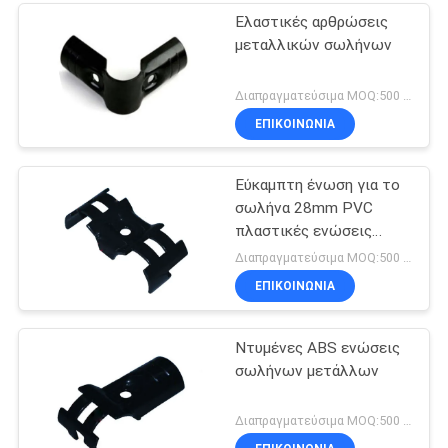
Ελαστικές αρθρώσεις
μεταλλικών σωλήνων
Διαπραγματεύσιμα MOQ:500 Σύνολο
ΕΠΙΚΟΙΝΩΝΊΑ
Εύκαμπτη ένωση για το
σωλήνα 28mm PVC
πλαστικές ενώσεις
σωλήνων μετάλλων που
Διαπραγματεύσιμα MOQ:500 Σύνολο
συνδέουν τον αδύνατο
ΕΠΙΚΟΙΝΩΝΊΑ
σωλήνα
Ντυμένες ABS ενώσεις
σωλήνων μετάλλων
Διαπραγματεύσιμα MOQ:500 Σύνολο