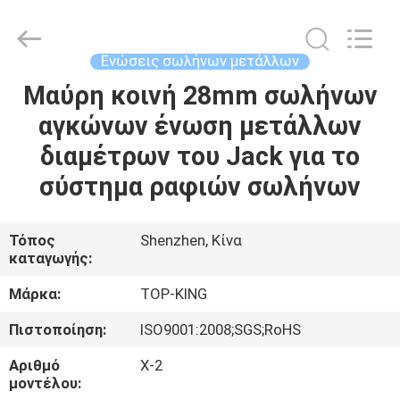
Shenzhen
Jingji
Technology
Co.,
Ltd..
Ενώσεις σωλήνων μετάλλων
All
Rights
Reserved.
Μαύρη κοινή 28mm σωλήνων
ΣΠΊΤΙ
αγκώνων ένωση μετάλλων
ΠΡΟΪΌΝΤΑ
διαμέτρων του Jack για το
σύστημα ραφιών σωλήνων
ΣΧΕΤΙΚΆ
ΜΕ
Τόπος
Shenzhen, Κίνα
καταγωγής:
ΕΜΆΣ
Μάρκα:
TOP-KING
ΕΠΙΣΚΈΨΕΙΣ
Πιστοποίηση:
ISO9001:2008;SGS;RoHS
ΣΤΟ
Αριθμό
Χ-2
ΕΡΓΟΣΤΆΣΙΟ
μοντέλου: