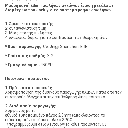
Μαύρη κοινή 28mm σωλήνων αγκώνων ένωση μετάλλων
διαμέτρων του Jack για το σύστημα ραφιών σωλήνων
1: Άμεσος κατασκευαστής
2: ανταγωνιστική τιμή
3: Μιας στάσης πωλήσεις
4: ελαφριές δομές για το contruction των θερμοκηπίων
* Βάση παραγωγής
: Co. Jingji Shenzhen, ΕΠΕ
* Πρότυπος αριθμός:
Χ-2
* Εμπορικό σήμα:
JINGYU
Περιγραφή προϊόντων:
1.
Πρότυπα κατασκευής:
Χρησιμοποίηση της διεθνούς παραγωγής υλικών κάτω από τον
αυστηρούς έλεγχο και την επιθεώρηση Jingji ποιοτικό.
2.
Διαδικασία παραγωγής:
Σύμφωνος με το
εθνικό τυποποιημένο πάχος 2.5mm (αποκλείοντας τα
ειδικά προϊόντα τύπων) υλικό SPCC.
Υπογραμμίζουμε στις λειτουργίες κάθε προϊόντος. Οι