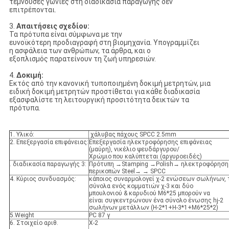
τέμνουσες γωνίες στη διαδικασία παραγωγής δεν
επιτρέπονται.
3.
Απαιτήσεις σχεδίου:
Τα πρότυπα είναι σύμφωνα με την
ευνοϊκότερη προδιαγραφή στη βιομηχανία. Υπογραμμίζει
η ασφάλεια των ανθρώπων, τα άρθρα, και ο
εξοπλισμός παρατείνουν τη ζωή υπηρεσιών.
4.
Δοκιμή:
Εκτός από την κανονική τυποποιημένη δοκιμή μετρητών, μια
ειδική δοκιμή μετρητών προστίθεται για κάθε διαδικασία
εξασφαλίστε τη λειτουργική προσιτότητα δεικτών τα
πρότυπα.
1. Υλικό:
χάλυβας πάχους SPCC 2.5mm
2. Επεξεργασία επιφάνειας:
Επεξεργασία ηλεκτροφόρησης επιφάνειας
(μαύρη), νικέλιο ψευδάργυρου/
Χρώμιο που καλύπτεται (αργυροειδές)
. διαδικασία παραγωγής 3:
Πρότυπη →Stamping →Polish→ ηλεκτροφόρηση
περικοπών Steel→ → SPCC
4. Κύριος συνδυασμός:
κάποιος συναρμολογεί χ-2 ενώσεων σωλήνων, 
σύνολα ενός κομματιών χ-3 και δύο
μπουλονιού & καρυδιού M6*25 μπορούν να
είναι συγκεντρώνουν ένα σύνολο ένωσης hj-2
σωλήνων μετάλλων (H-2*1+H-3*1+M6*25*2)
5.Weight
PC 87 γ
6. Στοιχείο αριθ.
Χ-2