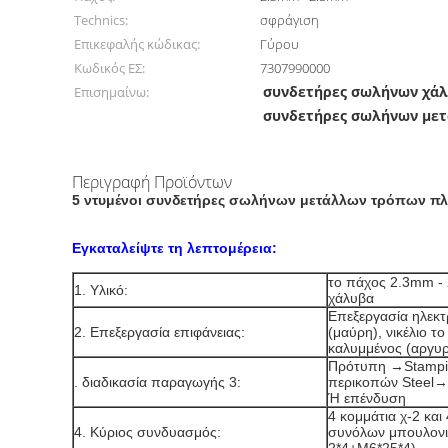
Technics:
σφράγιση
Επικεφαλής κώδικας:
Γύρου
Κωδικός ΕΣ:
7307990000
συνδετήρες σωλήνων χά
Επισημαίνω:
συνδετήρες σωλήνων με
Περιγραφή Προϊόντων
5 ντυμένοι συνδετήρες σωλήνων μετάλλων τρόπων πλ
Εγκαταλείψτε τη λεπτομέρεια:
το πάχος 2.3mm - 
1. Υλικό:
χάλυβα
Επεξεργασία ηλεκ
2. Επεξεργασία επιφάνειας:
(μαύρη), νικέλιο 
καλυμμένος (αργυρ
Πρότυπη →Stampi
. διαδικασία παραγωγής 3:
περικοπών Steel
Ή επένδυση
4 κομμάτια χ-2 και 
4. Κύριος συνδυασμός:
συνόλων μπουλονι