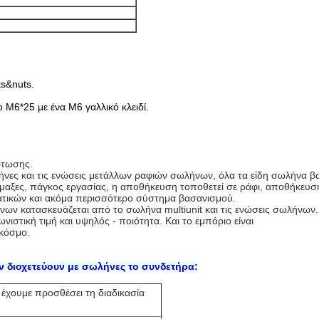
ts&nuts.
 M6*25 με ένα M6 γαλλικό κλειδί.
όρτωσης.
νες και τις ενώσεις μετάλλων ραφιών σωλήνων, όλα τα είδη σωλήνα β
μαξες, πάγκος εργασίας, η αποθήκευση τοποθετεί σε ράφι, αποθήκευσ
τατικών και ακόμα περισσότερο σύστημα βασανισμού.
ων κατασκευάζεται από το σωλήνα multiunit και τις ενώσεις σωλήνων.
στική τιμή και υψηλός - ποιότητα. Και το εμπόριο είναι
 κόσμο.
 διοχετεύουν με σωλήνες το συνδετήρα:
 έχουμε προσθέσει τη διαδικασία