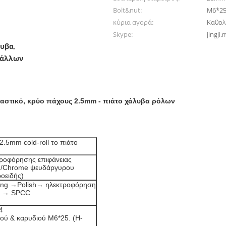
Bolt&nut:
M6*2
κύρια αγορά:
Καθολ
Skype:
jingji.
λυβα
,
τάλλων
αστικό, κρύο πάχους 2.5mm - πιάτο χάλυβα ρόλων
2.5mm cold-roll το πιάτο
τροφόρησης επιφάνειας
το /Chrome ψευδάργυρου
οειδής)
ng →Polish→ ηλεκτροφόρηση
→ → SPCC
4
ού & καρυδιού M6*25. (H-