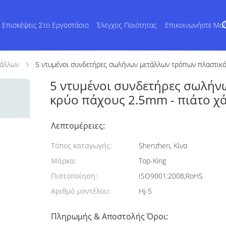
Επισκέψεις Στο Εργοστάσιο
Έλεγχος Ποιότητας
Επικοινωνήστε Μα
τάλλων
5 ντυμένοι συνδετήρες σωλήνων μετάλλων τρόπων πλαστικό
5 ντυμένοι συνδετήρες σωλήν
κρύο πάχους 2.5mm - πιάτο χ
Λεπτομέρειες:
Τόπος καταγωγής:
Shenzhen, Κίνα
Μάρκα:
Top-King
Πιστοποίηση:
ISO9001:2008;RoHS
Αριθμό μοντέλου:
Hj-5
Πληρωμής & Αποστολής Όροι: