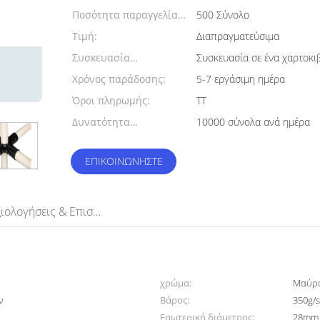
Ποσότητα παραγγελίας
500 Σύνολο
min:
Τιμή:
Διαπραγματεύσιμα
Συσκευασία
Συσκευασία σε ένα χαρτο
λεπτομέρειες:
Χρόνος παράδοσης:
5-7 εργάσιμη ημέρα
Όροι πληρωμής:
TT
Δυνατότητα
10000 σύνολα ανά ημέρα
προσφοράς:
ΕΠΙΚΟΙΝΩΝΉΣΤΕ
Αξιολογήσεις & Επισκόπηση
χρώμα:
Μαύρ
ν
Βάρος:
350g/s
Εσωτερική διάμετρος:
28mm