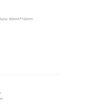
κιβώτιο 300mm*160mm
ο
et