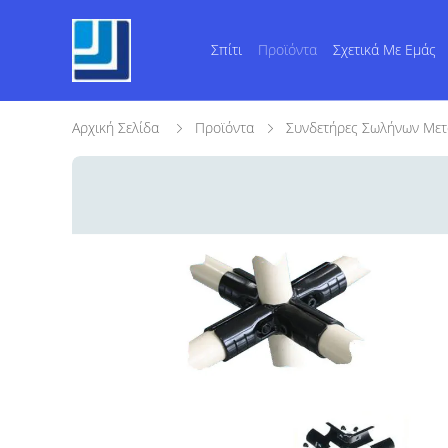
Σπίτι
Προϊόντα
Σχετικά Με Εμάς
Αρχική Σελίδα
Προϊόντα
Συνδετήρες Σωλήνων Με