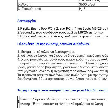
2*4+M6*25*4)
5.Weight
3500 g/set
6. Στοιχείο αριθ.
Hj-5
Λειτουργία:
1.Firstly, βρείτε δύο PC χ-2, ένα PC χ-4 και 3sets M6*25 bol
2.Secondly, που συνδέουν τους μαζί με M6*25 με το χέρι.
3.Put οι σωλήνες στις ενώσεις σωλήνων, σφίγγουν έπειτα το
Πλεονέκτημα της ένωσης ραφιών σωλήνων.
1, δείγμα και εύκολος να λειτουργήσει.
2, υψηλός στιλπνός και έχουν τη διαφορετική ικανότητα φ
4. Χρησιμοποιώντας μόνο τους πλαστικούς ντυμένους σωλή
τα προϊόντα μπορούν να συναρμολογηθούν. Όπως οι χειρά
ράφι, ράφια ροής βαρύτητας, ράφι των ηλεκτρονικών συσ
Στα γεγονότα, σχεδόν η ανίχνευση προϊόντων ραφιών σωλήν
Τα προϊόντα ραφιών σωλήνων μας πωλούνται με την ανταγωνι
διευθυνμένος βάσει της ποιότητας για όλους πέρα από τον
Τα χαρακτηριστικά γνωρίσματα του μετάλλου 5 τρόπων
Κατά τη διάρκεια ολόκληρου του treament της επιφάνειας,
1
άλεσης. Έτσι η επιφάνεια είναι πολύ ομαλή και στιλπνή.