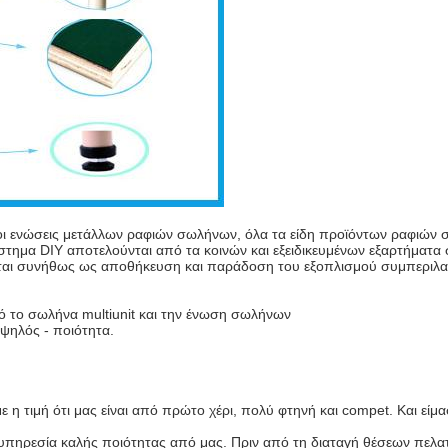
οι ενώσεις μετάλλων ραφιών σωλήνων, όλα τα είδη προϊόντων ραφιών
ύστημα DIY αποτελούνται από τα κοινών και εξειδικευμένων εξαρτήματ
είται συνήθως ως αποθήκευση και παράδοση του εξοπλισμού συμπεριλα
 το σωλήνα multiunit και την ένωση σωλήνων
υψηλός - ποιότητα.
ε η τιμή ότι μας είναι από πρώτο χέρι, πολύ φτηνή και compet. Και ε
ην υπηρεσία καλής ποιότητας από μας. Πριν από τη διαταγή θέσεων πελ