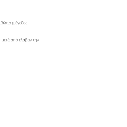
βώτιο (μέγεθος:
ς μετά από έλαβαν την
m