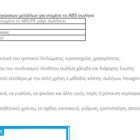
ηνώσεων μετάλλων για ντυμένο το ABS σωλήνα
ντυμένο το ABS/PE ράφι σωλήνων
νειας
τιο
οιητικό του τροπικού διπλώματος ευρεσιτεχνίας χρησιμότητας.
 μέσω του συνδυασμού σύνθετου σωλήνα χάλυβα και διάφορης ένωσης.
ριστεί ελεύθερα με την απλή χρήση ο μέθοδος-κόπτης σωλήνων, hexagon 
τενά, να γυαλίσει, να ψεκάσει και άλλη υγιείς πηγές ή ρύπανση ατμόσφ
οηθητικού χρόνου, το σχέδιο, κατασκευή, ρύθμιση, τροποποίηση, αποσύν