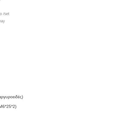
υ
ο /set
may
αργυροειδές)
M6*25*2)