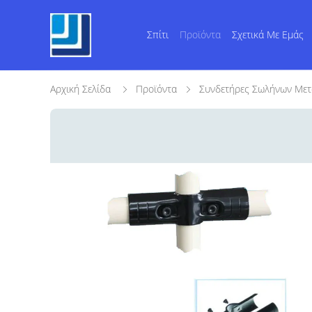
Σπίτι
Προϊόντα
Σχετικά Με Εμάς
Αρχική Σελίδα
Προϊόντα
Συνδετήρες Σωλήνων Με