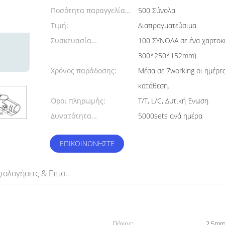
Ποσότητα παραγγελίας
500 Σύνολα
min:
Τιμή:
Διαπραγματεύσιμα
Συσκευασία
100 ΣΥΝΟΛΑ σε ένα χαρτοκι
λεπτομέρειες:
300*250*152mm)
Χρόνος παράδοσης:
Μέσα σε 7working οι ημέρε
κατάθεση.
Όροι πληρωμής:
T/T, L/C, Δυτική Ένωση
Δυνατότητα
5000sets ανά ημέρα
προσφοράς:
ΕΠΙΚΟΙΝΩΝΉΣΤΕ
Αξιολογήσεις & Επισκόπηση
Πάχος:
2.5m