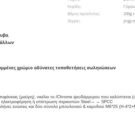
Κεφάλι:
Γύρο
Βάρος προϊόντος:
200g τ
Skype::
jingji.
λυβα
,
τάλλων
μμένες χρώμιο αδύνατες τοποθετήσεις σωληνώσεων
πιφάνειας (μαύρη), νικέλιο το /Chrome ψευδάργυρου που καλύπτεται (
→ ηλεκτροφόρηση ή επίστρωση περικοπών Steel→ → SPCC
ωλήνες ενώσεις και δύο σύνολο μπουλονιού & καρυδιού M6*25 (H-4*2+