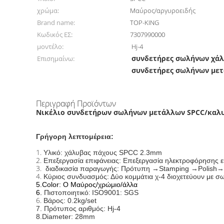
χρώμα:
Μαύρος/αργυροειδής
Brand name:
TOP-KING
Κωδικός ΕΣ:
7307990000
μοντέλο:
Hj-4
συνδετήρες σωλήνων χά
Επισημαίνω:
συνδετήρες σωλήνων με
Περιγραφή Προϊόντων
Νικέλιο συνδετήρων σωλήνων μετάλλων SPCC/καλυ
Γρήγορη λεπτομέρεια:
1.
Υλικό: χάλυβας πάχους SPCC 2.3mm
2.
Επεξεργασία επιφάνειας: Επεξεργασία ηλεκτροφόρησης ε
3.
διαδικασία παραγωγής: Πρότυπη →Stamping →Polish
4.
Κύριος συνδυασμός: Δύο κομμάτια χ-4 διοχετεύουν με σ
5.Color: Ο Μαύρος/χρώμιο/άλλα
:
6.
Πιστοποιητικό
ISO9001: SGS
6.
Βάρος: 0.2kg/set
7.
Πρότυπος αριθμός:
Hj-4
8.Diameter
: 28mm