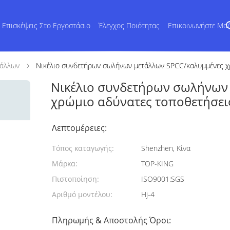
Επισκέψεις Στο Εργοστάσιο
Έλεγχος Ποιότητας
Επικοινωνήστε Μα
τάλλων
Νικέλιο συνδετήρων σωλήνων μετάλλων SPCC/καλυμμένες χ
Νικέλιο συνδετήρων σωλήνων
χρώμιο αδύνατες τοποθετήσε
Λεπτομέρειες:
Τόπος καταγωγής:
Shenzhen, Κίνα
Μάρκα:
TOP-KING
Πιστοποίηση:
ISO9001:SGS
Αριθμό μοντέλου:
Hj-4
Πληρωμής & Αποστολής Όροι: