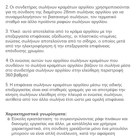
2.
Οι συνδετήρες σωλήνων κραμάτων αργιλίου χρησιμοποιούνται
για τη σύνδεση της διαμέτρου 28mm σωλήνας αργιλίου για να
συναρμολογήσουν το βασανισμό σωλήνων, τον τερματικό
σταθμό και άλλα προϊόντα ραφιών σωλήνων αργιλίου.
3.
Υλικό: αυτό αποτελείται από το κράμα αργιλίου με την
επεξεργασία επιφάνειας οξείδωσης, οι πλαστικός-ντυμένες
ενώσεις σωλήνων αποτελούνται από το σίδηρο, ο οποίος μετά
από την ηλεκτροφόρηση ή την επεξεργασία επιφάνειας
επένδυσης χρωμίου
.
4.
Οι ενώσεις αυτών των αργιλίου σωλήνων κραμάτων που
συνδέουν το σωλήνα κραμάτων αργιλίου βάζουν το σωλήνα μέσα
στο συνδετήρα σωλήνων αργιλίου στην
ελεύθερη περιστροφή
360 βαθμού.
5.
Η επιφάνεια σωλήνων κραμάτων αργιλίου μέσω της ειδικής
επεξεργασίας είναι εκεί σταθερές γραμμές για να αποτρέψει την
κίνηση σωλήνων ελεύθερη στην πλευρά οι ενώσεις σωλήνων,
αντίθετα από τον άλλο σωλήνα έτσι ώστε μια ομαλή επιφάνεια.
Χαρακτηριστικά γνωρίσματα:
Εύκολη εγκατάσταση: το συγκεντρώνοντας ράφι πινάκων και
διανομής εργασίας και άλλο, με κατάλληλα και γρήγορα
χαρακτηριστικά, στη σύνδεση χρειάζονται μόνο ένα μπουλόνι
μπορούν να είναι απλή συνέλευση, κατά την αφαίρεση