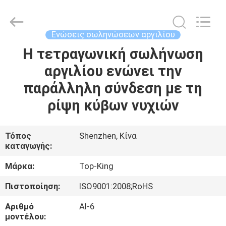
Shenzhen
Jingji
Technology
Co.,
Ltd..
Ενώσεις σωληνώσεων αργιλίου
All
Rights
Reserved.
Η τετραγωνική σωλήνωση
ΣΠΊΤΙ
αργιλίου ενώνει την
ΠΡΟΪΌΝΤΑ
παράλληλη σύνδεση με τη
ρίψη κύβων νυχιών
ΣΧΕΤΙΚΆ
ΜΕ
Τόπος
Shenzhen, Κίνα
καταγωγής:
ΕΜΆΣ
Μάρκα:
Top-King
ΕΠΙΣΚΈΨΕΙΣ
Πιστοποίηση:
ISO9001:2008;RoHS
ΣΤΟ
Αριθμό
Al-6
ΕΡΓΟΣΤΆΣΙΟ
μοντέλου: