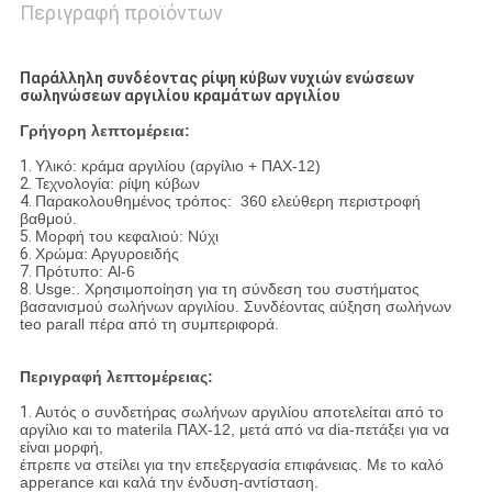
Περιγραφή προϊόντων
Παράλληλη συνδέοντας ρίψη κύβων νυχιών ενώσεων
σωληνώσεων αργιλίου κραμάτων αργιλίου
Γρήγορη λεπτομέρεια:
1.
Υλικό: κράμα αργιλίου (αργίλιο + ΠΑΧ-12)
2.
Τεχνολογία: ρίψη κύβων
4.
Παρακολουθημένος τρόπος:
360 ελεύθερη περιστροφή
βαθμού
.
5.
Μορφή του κεφαλιού: Νύχι
6.
Χρώμα: Αργυροειδής
7.
Πρότυπο: Al-6
8.
Usge:
. Χρησιμοποίηση για τη σύνδεση του συστήματος
βασανισμού σωλήνων αργιλίου. Συνδέοντας αύξηση σωλήνων
teo parall πέρα από τη συμπεριφορά.
Περιγραφή λεπτομέρειας:
1.
Αυτός ο συνδετήρας σωλήνων αργιλίου αποτελείται από το
αργίλιο και το materila ΠΑΧ-12, μετά από να dia-πετάξει για να
είναι μορφή,
έπρεπε να στείλει για την επεξεργασία επιφάνειας. Με το καλό
apperance και καλά την ένδυση-αντίσταση.