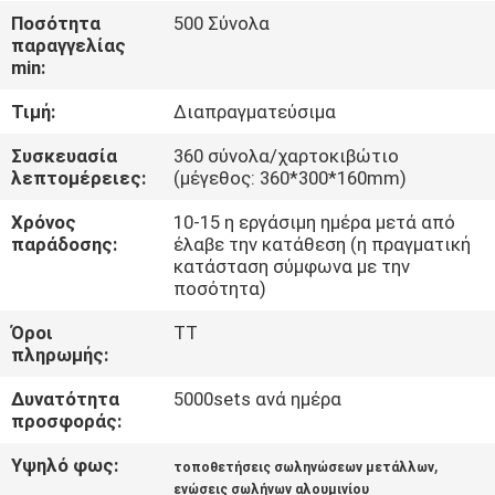
Ποσότητα
500 Σύνολα
παραγγελίας
ΈΛΕΓΧΟΣ
min:
ΠΟΙΌΤΗΤΑΣ
Τιμή:
Διαπραγματεύσιμα
ΕΠΙΚΟΙΝΩΝΉΣΤΕ
Συσκευασία
360 σύνολα/χαρτοκιβώτιο
λεπτομέρειες:
(μέγεθος: 360*300*160mm)
ΜΑΖΊ
Χρόνος
10-15 η εργάσιμη ημέρα μετά από
ΜΑΣ
παράδοσης:
έλαβε την κατάθεση (η πραγματική
κατάσταση σύμφωνα με την
ποσότητα)
ΖΗΤΉΣΤΕ
Όροι
TT
ΜΙΑ
πληρωμής:
ΠΡΟΣΦΟΡΆ
Δυνατότητα
5000sets ανά ημέρα
προσφοράς:
SITEMAP
Υψηλό φως:
,
τοποθετήσεις σωληνώσεων μετάλλων
ενώσεις σωλήνων αλουμινίου