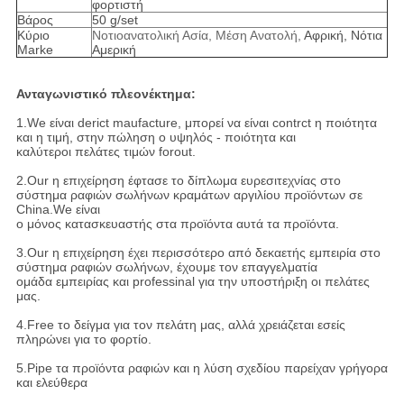
φορτιστή
Βάρος
50 g/set
Κύριο
Νοτιοανατολική Ασία, Μέση Ανατολή,
Αφρική, Νότια
Marke
Αμερική
Ανταγωνιστικό πλεονέκτημα:
1.We είναι derict maufacture, μπορεί να είναι contrct η ποιότητα
και η τιμή, στην πώληση ο υψηλός - ποιότητα και
καλύτεροι πελάτες τιμών forout.
2.Our η επιχείρηση έφτασε το δίπλωμα ευρεσιτεχνίας στο
σύστημα ραφιών σωλήνων κραμάτων αργιλίου προϊόντων σε
China.We είναι
ο μόνος κατασκευαστής στα προϊόντα αυτά τα προϊόντα.
3.Our η επιχείρηση έχει περισσότερο από δεκαετής εμπειρία στο
σύστημα ραφιών σωλήνων, έχουμε τον επαγγελματία
ομάδα εμπειρίας και professinal για την υποστήριξη οι πελάτες
μας.
4.Free το δείγμα για τον πελάτη μας, αλλά χρειάζεται εσείς
πληρώνει για το φορτίο.
5.Pipe τα προϊόντα ραφιών και η λύση σχεδίου παρείχαν γρήγορα
και ελεύθερα