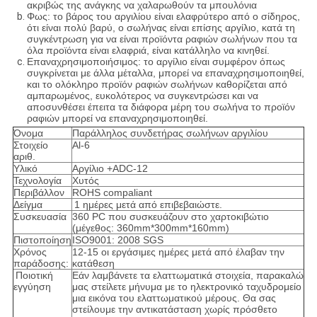
ακριβώς της ανάγκης να χαλαρωθούν τα μπουλόνια
Φως: το βάρος του αργιλίου είναι ελαφρύτερο από ο σίδηρος,
ότι είναι πολύ βαρύ, ο σωλήνας είναι επίσης αργίλιο, κατά τη
συγκέντρωση για να είναι προϊόντα ραφιών σωλήνων που τα
όλα προϊόντα είναι ελαφριά, είναι κατάλληλο να κινηθεί.
Επαναχρησιμοποιήσιμος: το αργίλιο είναι συμφέρον όπως
συγκρίνεται με άλλα μέταλλα, μπορεί να επαναχρησιμοποιηθεί,
και το ολόκληρο προϊόν ραφιών σωλήνων καθορίζεται από
αμπαρωμένος, ευκολότερος να συγκεντρώσει και να
αποσυνθέσει έπειτα τα διάφορα μέρη του σωλήνα το προϊόν
ραφιών μπορεί να επαναχρησιμοποιηθεί.
Όνομα
Παράλληλος συνδετήρας σωλήνων αργιλίου
Στοιχείο
Al-6
αριθ.
Υλικό
Αργίλιο +ADC-12
Τεχνολογία
Χυτός
Περιβάλλον
ROHS compaliant
Δείγμα
1 ημέρες μετά από επιβεβαιώστε.
Συσκευασία
360 PC που συσκευάζουν στο χαρτοκιβώτιο
(μέγεθος: 360mm*300mm*160mm)
Πιστοποίηση
ISO9001: 2008 SGS
Χρόνος
12-15 οι εργάσιμες ημέρες μετά από έλαβαν την
παράδοσης:
κατάθεση
Ποιοτική
Εάν λαμβάνετε τα ελαττωματικά στοιχεία, παρακαλώ
εγγύηση
μας στείλετε μήνυμα με το ηλεκτρονικό ταχυδρομείο
μια εικόνα του ελαττωματικού μέρους. Θα σας
στείλουμε την αντικατάσταση χωρίς πρόσθετο