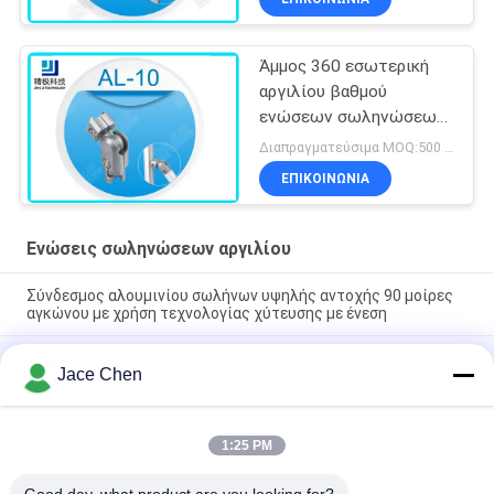
Άμμος 360 εσωτερική
αργιλίου βαθμού
ενώσεων σωληνώσεων
που ανατινάζει την
Διαπραγματεύσιμα MOQ:500 Σύνολα
ελεύθερη περιστροφή
ΕΠΙΚΟΙΝΩΝΊΑ
Al-10
Ενώσεις σωληνώσεων αργιλίου
Σύνδεσμος αλουμινίου σωλήνων υψηλής αντοχής 90 μοίρες
αγκώνου με χρήση τεχνολογίας χύτευσης με ένεση
ISO9001 Πιστοποιημένο χύτευση πεπιεσμένου αλουμινίου
Jace Chen
αλουμινίου ανωτισμού ασημένιων σωλήνων για συστήματα
αδύναμων σωλήνων και βιομηχανικούς σταθμούς εργασίας
90 μοίρες Γυναικεία συμμετοχή αλουμινίου σωλήνα κοινή
1:25 PM
πετάμε χύτευση αγκώνα σύνδεσμος για συστήματα ράφι
σωλήνων