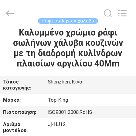
Shenzhen
Jingji
Technology
Co.,
Ltd..
Ράφι σωλήνων χάλυβα
All
Rights
Reserved.
Καλυμμένο χρώμιο ράφι
ΣΠΊΤΙ
σωλήνων χάλυβα κουζινών
ΠΡΟΪΌΝΤΑ
με τη διαδρομή κυλίνδρων
πλαισίων αργιλίου 40Mm
ΣΧΕΤΙΚΆ
ΜΕ
Τόπος
Shenzhen, Κίνα
καταγωγής:
ΕΜΆΣ
Μάρκα:
Top-King
ΕΠΙΣΚΈΨΕΙΣ
Πιστοποίηση:
ISO9001:2008;RoHS
ΣΤΟ
Αριθμό
Jj-HJ12
ΕΡΓΟΣΤΆΣΙΟ
μοντέλου: