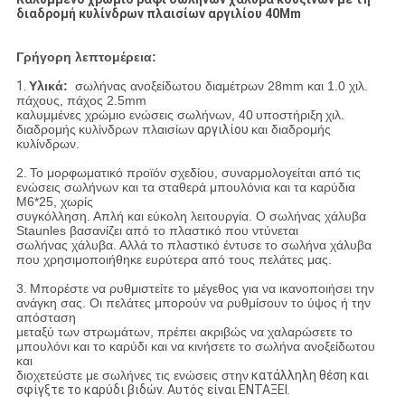
διαδρομή κυλίνδρων πλαισίων αργιλίου 40Mm
Γρήγορη λεπτομέρεια:
1.
Υλικά:
σωλήνας ανοξείδωτου διαμέτρων 28mm και 1.0 χιλ.
πάχους, πάχος 2.5mm
καλυμμένες χρώμιο ενώσεις σωλήνων, 40
υποστήριξη
χιλ.
διαδρομής
κυλίνδρων πλαισίων
αργιλίου
και διαδρομής
κυλίνδρων.
2.
Το μορφωματικό προϊόν σχεδίου, συναρμολογείται από τις
ενώσεις σωλήνων και τα σταθερά μπουλόνια και τα καρύδια
M6*25, χωρίς
συγκόλληση. Απλή και εύκολη λειτουργία. Ο σωλήνας χάλυβα
Staunles βασανίζει από το πλαστικό που ντύνεται
σωλήνας χάλυβα.
Αλλά το πλαστικό έντυσε το σωλήνα χάλυβα
που χρησιμοποιήθηκε ευρύτερα από τους πελάτες μας.
3.
Μπορέστε να ρυθμιστείτε το μέγεθος για να ικανοποιήσει την
ανάγκη σας. Οι πελάτες μπορούν να ρυθμίσουν το ύψος ή την
απόσταση
μεταξύ των στρωμάτων, πρέπει ακριβώς να χαλαρώσετε το
μπουλόνι και το καρύδι και να κινήσετε το σωλήνα ανοξείδωτου
και
διοχετεύστε με σωλήνες τις ενώσεις στην
κατάλληλη θέση και
σφίγξτε το καρύδι βιδών. Αυτός είναι ΕΝΤΑΞΕΙ.