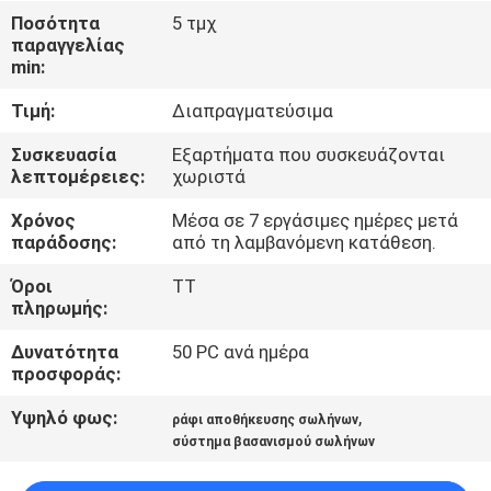
Ποσότητα
5 τμχ
παραγγελίας
ΈΛΕΓΧΟΣ
min:
ΠΟΙΌΤΗΤΑΣ
Τιμή:
Διαπραγματεύσιμα
ΕΠΙΚΟΙΝΩΝΉΣΤΕ
Συσκευασία
Εξαρτήματα που συσκευάζονται
λεπτομέρειες:
χωριστά
ΜΑΖΊ
Χρόνος
Μέσα σε 7 εργάσιμες ημέρες μετά
ΜΑΣ
παράδοσης:
από τη λαμβανόμενη κατάθεση.
Όροι
TT
ΖΗΤΉΣΤΕ
πληρωμής:
ΜΙΑ
Δυνατότητα
50 PC ανά ημέρα
ΠΡΟΣΦΟΡΆ
προσφοράς:
Υψηλό φως:
,
ράφι αποθήκευσης σωλήνων
SITEMAP
σύστημα βασανισμού σωλήνων