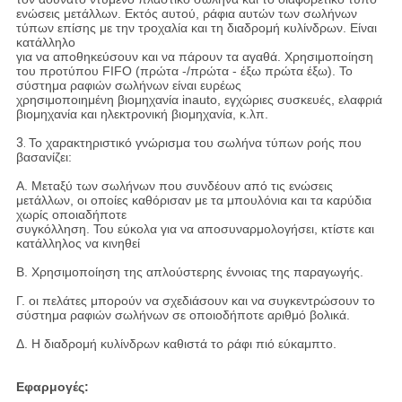
ενώσεις μετάλλων. Εκτός αυτού, ράφια αυτών των σωλήνων
τύπων επίσης με την τροχαλία και τη διαδρομή κυλίνδρων. Είναι
κατάλληλο
για να αποθηκεύσουν και να πάρουν τα αγαθά. Χρησιμοποίηση
του προτύπου FIFO (πρώτα -/πρώτα - έξω πρώτα έξω). Το
σύστημα ραφιών σωλήνων είναι ευρέως
χρησιμοποιημένη βιομηχανία inauto, εγχώριες συσκευές, ελαφριά
βιομηχανία και ηλεκτρονική βιομηχανία, κ.λπ.
3.
Το χαρακτηριστικό γνώρισμα του σωλήνα τύπων ροής που
βασανίζει:
Α. Μεταξύ των σωλήνων που συνδέουν από τις ενώσεις
μετάλλων, οι οποίες καθόρισαν με τα μπουλόνια και τα καρύδια
χωρίς οποιαδήποτε
συγκόλληση. Του εύκολα για να αποσυναρμολογήσει, κτίστε και
κατάλληλος να κινηθεί
Β. Χρησιμοποίηση της απλούστερης έννοιας της παραγωγής.
Γ. οι πελάτες μπορούν να σχεδιάσουν και να συγκεντρώσουν το
σύστημα ραφιών σωλήνων σε οποιοδήποτε αριθμό βολικά.
Δ. Η διαδρομή κυλίνδρων καθιστά το ράφι πιό εύκαμπτο.
Εφαρμογές: