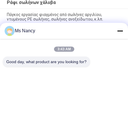
Ράφι σωλήνων χάλυβα
Πάγκος εργασίας φιαγμένος από σωλήνες αργιλίου,
ντυμένους PE σωλήνες, σωλήνες ανοξείδωτου, κ.λπ.
Ms Nancy
Κοινά βιομηχανικά ράφια αποθήκευσης μετάλλων, κοινό
σύστημα βασανισμού σωλήνων αποθήκευσης
Ανακυκλώσιμες ενώσεις σωλήνων ραφιών ενδυμάτων
3:43 AM
ραφιών αποθήκευσης χάλυβα που συνδέουν για την
οικογένεια
Good day, what product are you looking for?
Λαϊκή κατηγορία
Όλα
Συνδετήρες 
Ενώσεις Σωλήνων 
Σωλήνων Μετάλλων
Μετάλλων
Ενώσεις 
Σωλήνας Κραμάτων 
Σωληνώσεων 
Αλουμινίου
Αργιλίου
Συνδετήρες 
Πλαστικές Ενώσεις 