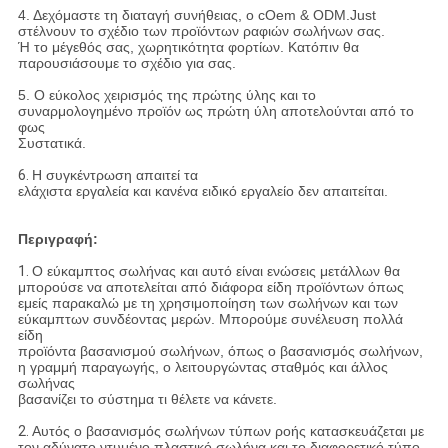
4. Δεχόμαστε τη διαταγή συνήθειας, ο cOem & ODM.Just
στέλνουν το σχέδιο των προϊόντων ραφιών σωλήνων σας.
Ή το μέγεθός σας, χωρητικότητα φορτίων. Κατόπιν θα
παρουσιάσουμε το σχέδιο για σας.
5. Ο εύκολος χειρισμός της πρώτης ύλης και το
συναρμολογημένο προϊόν ως πρώτη ύλη αποτελούνται από το
φως
Συστατικά.
6.
Η συγκέντρωση απαιτεί τα
ελάχιστα εργαλεία και κανένα ειδικό εργαλείο δεν απαιτείται.
Περιγραφή:
1.
Ο εύκαμπτος σωλήνας και αυτό είναι ενώσεις μετάλλων θα
μπορούσε να αποτελείται από διάφορα είδη προϊόντων όπως
εμείς παρακαλώ με τη χρησιμοποίηση των σωλήνων και των
εύκαμπτων συνδέοντας μερών. Μπορούμε συνέλευση πολλά
είδη
προϊόντα βασανισμού σωλήνων, όπως ο βασανισμός σωλήνων,
η γραμμή παραγωγής, ο λειτουργώντας σταθμός και άλλος
σωλήνας
βασανίζει το σύστημα τι θέλετε να κάνετε.
2.
Αυτός ο βασανισμός σωλήνων τύπων ροής κατασκευάζεται με
τον αδύνατο ντυμένο πλαστικό σωλήνα και το διαφορετικό τύπο