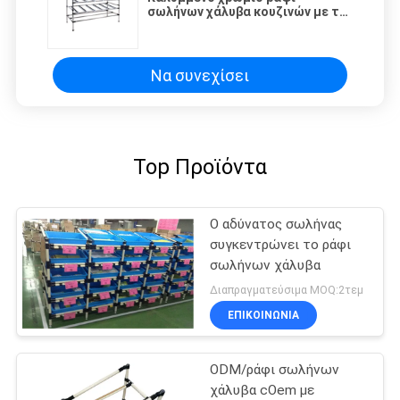
σωλήνων χάλυβα κουζινών με τη
διαδρομή κυλίνδρων πλαισίων
αργιλίου 40Mm
Να συνεχίσει
Top Προϊόντα
Ο αδύνατος σωλήνας
συγκεντρώνει το ράφι
σωλήνων χάλυβα
Διαπραγματεύσιμα MOQ:2τεμ
ΕΠΙΚΟΙΝΩΝΊΑ
ODM/ράφι σωλήνων
χάλυβα cOem με