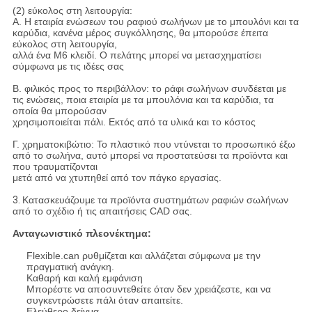
(2) εύκολος στη λειτουργία:
Α. Η εταιρία ενώσεων του ραφιού σωλήνων με το μπουλόνι και τα
καρύδια, κανένα μέρος συγκόλλησης, θα μπορούσε έπειτα
εύκολος στη λειτουργία,
αλλά ένα M6 κλειδί. Ο πελάτης μπορεί να μετασχηματίσει
σύμφωνα με τις ιδέες σας
Β. φιλικός προς το περιβάλλον: το ράφι σωλήνων συνδέεται με
τις ενώσεις, ποια εταιρία με τα μπουλόνια και τα καρύδια, τα
οποία θα μπορούσαν
χρησιμοποιείται πάλι. Εκτός από τα υλικά και το κόστος
Γ. χρηματοκιβώτιο: Το πλαστικό που ντύνεται το προσωπικό έξω
από το σωλήνα, αυτό μπορεί να προστατεύσει τα προϊόντα και
που τραυματίζονται
μετά από να χτυπηθεί από τον πάγκο εργασίας.
3.
Κατασκευάζουμε τα προϊόντα συστημάτων ραφιών σωλήνων
από το σχέδιο ή τις απαιτήσεις CAD σας.
Ανταγωνιστικό πλεονέκτημα:
Flexible.can ρυθμίζεται και αλλάζεται σύμφωνα με την
πραγματική ανάγκη.
Καθαρή και καλή εμφάνιση
Μπορέστε να αποσυντεθείτε όταν δεν χρειάζεστε, και να
συγκεντρώσετε πάλι όταν απαιτείτε.
Ελεύθερο δείγμα