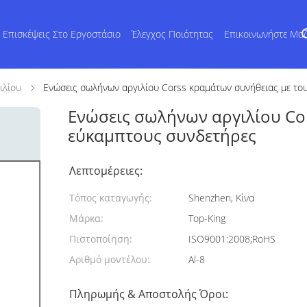
Επισκέψεις Στο Εργοστάσιο
Έλεγχος Ποιότητας
Επικοινωνήστε Μα
ιλίου
Ενώσεις σωλήνων αργιλίου Corss κραμάτων συνήθειας με το
Ενώσεις σωλήνων αργιλίου Co
εύκαμπτους συνδετήρες
Λεπτομέρειες:
Τόπος καταγωγής:
Shenzhen, Κίνα
Μάρκα:
Top-King
Πιστοποίηση:
ISO9001:2008;RoHS
Αριθμό μοντέλου:
Al-8
Πληρωμής & Αποστολής Όροι: