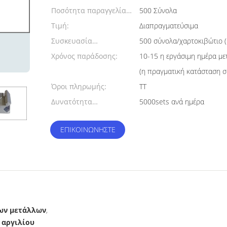
Ποσότητα παραγγελίας
500 Σύνολα
min:
Τιμή:
Διαπραγματεύσιμα
Συσκευασία
500 σύνολα/χαρτοκιβώτιο 
λεπτομέρειες:
Χρόνος παράδοσης:
10-15 η εργάσιμη ημέρα με
(η πραγματική κατάσταση 
Όροι πληρωμής:
TT
Δυνατότητα
5000sets ανά ημέρα
προσφοράς:
ΕΠΙΚΟΙΝΩΝΉΣΤΕ
ων μετάλλων
,
 αργιλίου