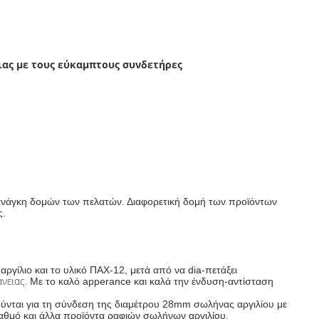
ιας με τους εύκαμπτους συνδετήρες
 ανάγκη δομών των πελατών. Διαφορετική δομή των προϊόντων
ς.
ργίλιο και το υλικό ΠΑΧ-12, μετά από να dia-πετάξει
άνειας.
Με το καλό apperance και καλά την ένδυση-αντίσταση
ύνται για τη σύνδεση της διαμέτρου 28mm σωλήνας αργιλίου με
αθμό και άλλα προϊόντα ραφιών σωλήνων αργιλίου.