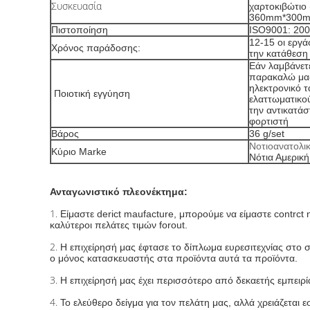
Συσκευασία
χαρτοκιβώτιο 
360mm*300
Πιστοποίηση
ISO9001: 20
12-15 οι εργά
Χρόνος παράδοσης:
την κατάθεσ
Εάν λαμβάνετε
παρακαλώ μας
ηλεκτρονικό τ
Ποιοτική εγγύηση
ελαττωματικο
την αντικατά
φορτιστή
Βάρος
36 g/set
Νοτιοανατολι
Κύριο Marke
Νότια Αμερικ
Ανταγωνιστικό πλεονέκτημα:
1.
Είμαστε derict maufacture, μπορούμε να είμαστε contrct 
καλύτεροι πελάτες τιμών forout.
2.
Η επιχείρησή μας έφτασε το δίπλωμα ευρεσιτεχνίας στο
ο μόνος κατασκευαστής στα προϊόντα αυτά τα προϊόντα.
3.
Η επιχείρησή μας έχει περισσότερο από δεκαετής εμπειρί
4.
Το ελεύθερο δείγμα για τον πελάτη μας, αλλά χρειάζεται ε