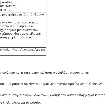
(μέγεθος:
mm*160mm)
08 SGS
σιμες ημέρες μετά από έλαβαν
η
 τα ελαττωματικά στοιχεία,
 στείλετε μήνυμα με το
αχυδρομείο μια εικόνα του
ύ μέρους. Θα σας στείλουμε
σταση χωρίς πρόσθετο
κή Ασία, Μέση Ανατολή,
Αφρική,
ή
η ποιότητα και η τιμή, στην πώληση ο υψηλός - ποιότητα και
 σύστημα ραφιών σωλήνων κραμάτων αργιλίου προϊόντων σε China.We ε
α στο σύστημα ραφιών σωλήνων, έχουμε την ομάδα επαγγελματικής πείρα
σείς πληρώνει για το φορτίο.