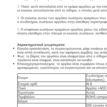
3.
Υλικό: αυτό αποτελείται από το κράμα αργιλίου με την ε
οι ενώσεις αποτελούνται από το σίδηρο, ο οποίος μετά απ
4.
Οι ενώσεις αυτών των αργιλίου σωλήνων κραμάτων που 
ο συνδετήρας σωλήνων αργιλίου στην
ελεύθερη περιστροφ
5.
Η επιφάνεια σωλήνων κραμάτων αργιλίου μέσω της ειδικής
κίνηση ελεύθερη στην πλευρά οι ενώσεις σωλήνων, αντίθετ
Χαρακτηριστικά γνωρίσματα:
Εύκολη εγκατάσταση: το συγκεντρώνοντας ράφι πινάκων και
είναι απλή συνέλευση, κατά την αφαίρεση ακριβώς της αν
Φως: το βάρος του αργιλίου είναι ελαφρύτερο από ο σίδηρο
προϊόντα είναι ελαφριά, είναι κατάλληλο να κινηθεί.
Επαναχρησιμοποιήσιμος: το αργίλιο είναι συμφέρον όπως σ
αμπαρωμένος, ευκολότερος να συγκεντρώσει και να αποσυν
Συνδετήρας σ
Όνομα
(εξωτερικός)
Στοιχείο αριθ.
Al-8
Υλικό
Αργίλιο +ADC
Τεχνολογία
Χυτός
Περιβάλλον
ROHS compal
Δείγμα
500 σύνολα π