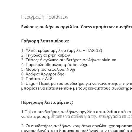
Περιγραφή Προϊόντων
Ενώσεις σωλήνων αργιλίου Corss κραμάτων συνήθε
Γρήγορη λεπτομέρεια:
1.
Υλικό: κράμα αργιλίου (αργίλιο + ΠΑΧ-12)
2.
Τεχνολογία: ρίψη κύβων
3.
Τύπος: Διαγώνιος συνδετήρας σωλήνων aluinum.
4.
.
Παρακολουθημένος τρόπος: νύχι
5.
Μορφή του κεφαλιού: Νύχι
6.
Χρώμα: Αργυροειδής
7.
Πρότυπο: Al-8
8.
Usge:
. Πέρασμα του συνδετήρα για να ικανοποιήσει την
μπορέστε να είστε asemble με τους εύκαμπτους συνδετήρε
Περιγραφή λεπτομέρειας:
1.This ο συνδετήρας σωλήνων αργιλίου αποτελείται από το α
έπρεπε να στείλει για την επεξεργασία επιφ
να είστε μορφή,
2.
Οι συνδετήρες σωλήνων κραμάτων αργιλίου χρησιμοποιο
συναρμολογήστε το βασανισμό σωλήνων, τον τερματικό στ