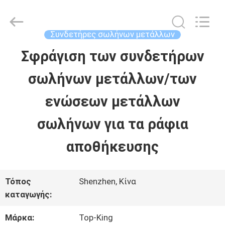
2026
Shenzhen
Jingji
Technology
Συνδετήρες σωλήνων μετάλλων
Co.,
Ltd..
Σφράγιση των συνδετήρων
ΣΠΊΤΙ
All
Rights
Reserved.
σωλήνων μετάλλων/των
ΠΡΟΪΌΝΤΑ
ενώσεων μετάλλων
σωλήνων για τα ράφια
ΣΧΕΤΙΚΆ
αποθήκευσης
ΜΕ
ΕΜΆΣ
Τόπος
Shenzhen, Κίνα
καταγωγής:
ΕΠΙΣΚΈΨΕΙΣ
Μάρκα:
Top-King