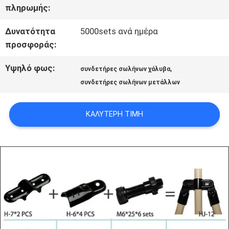
πληρωμής:
ΜΙΑ
Δυνατότητα
5000sets ανά ημέρα
ΠΡΟΣΦΟΡΆ
προσφοράς:
Υψηλό φως:
,
SITEMAP
συνδετήρες σωλήνων χάλυβα
συνδετήρες σωλήνων μετάλλων
ΠΟΛΙΤΙΚΉ
ΚΑΛΎΤΕΡΗ ΤΙΜΉ
ΑΠΟΡΡΉΤΟΥ