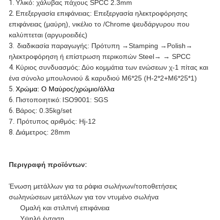
1.
Υλικό: χάλυβας πάχους SPCC 2.3mm
2.
Επεξεργασία επιφάνειας: Επεξεργασία ηλεκτροφόρησης
επιφάνειας (μαύρη), νικέλιο το /Chrome ψευδάργυρου που
καλύπτεται (αργυροειδές)
3.
διαδικασία παραγωγής: Πρότυπη →Stamping →Polish→
ηλεκτροφόρηση ή επίστρωση περικοπών Steel→ → SPCC
4.
Κύριος συνδυασμός: Δύο κομμάτια των ενώσεων χ-1 πίτας και
ένα σύνολο μπουλονιού & καρυδιού M6*25 (H-2*2+M6*25*1)
5.
Χρώμα: Ο Μαύρος/χρώμιο/άλλα
6.
Πιστοποιητικό
:
ISO9001: SGS
6.
Βάρος: 0.35kg/set
7.
Πρότυπος αριθμός:
Hj-12
8.
Διάμετρος: 28mm
Περιγραφή προϊόντων
:
Ένωση μετάλλων για τα ράφια σωλήνων/τοποθετήσεις
σωληνώσεων μετάλλων για τον ντυμένο σωλήνα
Ομαλή και στιλπνή επιφάνεια
Υψηλή ένταση