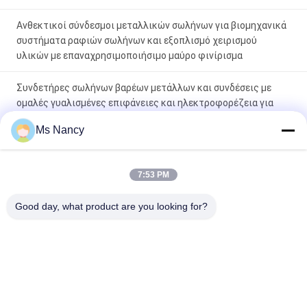
Ανθεκτικοί σύνδεσμοι μεταλλικών σωλήνων για βιομηχανικά
συστήματα ραφιών σωλήνων και εξοπλισμό χειρισμού
υλικών με επαναχρησιμοποιήσιμο μαύρο φινίρισμα
Συνδετήρες σωλήνων βαρέων μετάλλων και συνδέσεις με
ομαλές γυαλισμένες επιφάνειες και ηλεκτροφορέζεια για
βιομηχανικά συστήματα συρτάρων σωλήνων
Ms Nancy
Ανθεκτικοί σύνδεσμοι μεταλλικών σωλήνων
κατασκευασμένοι από χάλυβα SPCC πάχους 23 mm με
7:53 PM
προστατευτική ηλεκτροφόρηση και επιφανειακές
επεξεργασίες επικάλυψης με ψευδάργυρο νικέλιο και
Good day, what product are you looking for?
χρωμικό
Λαϊκή κατηγορία
Όλα
Συνδετήρες 
Ενώσεις Σωλήνων 