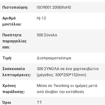
ΣΤΟ
Πιστοποίηση:
ISO9001:2008;RoHS
ΕΡΓΟΣΤΆΣΙΟ
Αριθμό
Hj-12
μοντέλου:
ΈΛΕΓΧΟΣ
Ποσότητα
500 Σύνολο
παραγγελίας
ΠΟΙΌΤΗΤΑΣ
min:
Τιμή:
Διαπραγματεύσιμα
ΕΠΙΚΟΙΝΩΝΉΣΤΕ
Συσκευασία
300 ΣΥΝΟΛΑ σε ένα χαρτοκιβώτιο
ΜΑΖΊ
λεπτομέρειες:
(μέγεθος: 300*250*152mm)
ΜΑΣ
Χρόνος
Μέσα σε 7working οι ημέρες μετά
παράδοσης:
από έλαβαν την κατάθεση.
ΖΗΤΉΣΤΕ
Όροι
TT