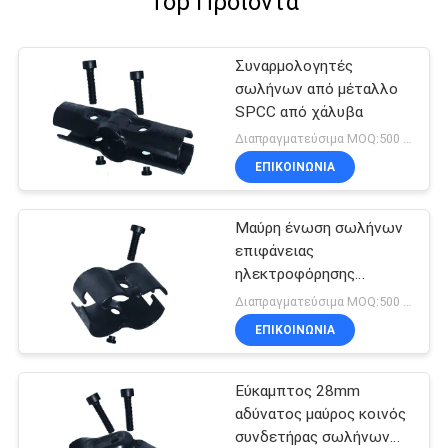
Top Προϊόντα
Συναρμολογητές
σωλήνων από μέταλλο
SPCC από χάλυβα
Διαπραγματεύσιμα MOQ:500 Σύνολο
ΕΠΙΚΟΙΝΩΝΊΑ
Μαύρη ένωση σωλήνων
επιφάνειας
ηλεκτροφόρησης
συνδετήρων σωλήνων
Διαπραγματεύσιμα MOQ:500 Σύνολο
μετάλλων για το
ΕΠΙΚΟΙΝΩΝΊΑ
σύνθετο σωλήνα
Εύκαμπτος 28mm
αδύνατος μαύρος κοινός
συνδετήρας σωλήνων