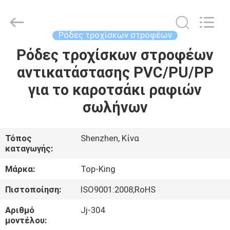
Shenzhen
Jingji
Technology
Co.,
Ltd..
Ρόδες τροχίσκων στροφέων
All
Rights
Reserved.
Ρόδες τροχίσκων στροφέων
ΣΠΊΤΙ
αντικατάστασης PVC/PU/PP
ΠΡΟΪΌΝΤΑ
για το καροτσάκι ραφιών
σωλήνων
ΣΧΕΤΙΚΆ
ΜΕ
Τόπος
Shenzhen, Κίνα
καταγωγής:
ΕΜΆΣ
Μάρκα:
Top-King
ΕΠΙΣΚΈΨΕΙΣ
Πιστοποίηση:
ISO9001:2008;RoHS
ΣΤΟ
Αριθμό
Jj-304
ΕΡΓΟΣΤΆΣΙΟ
μοντέλου: