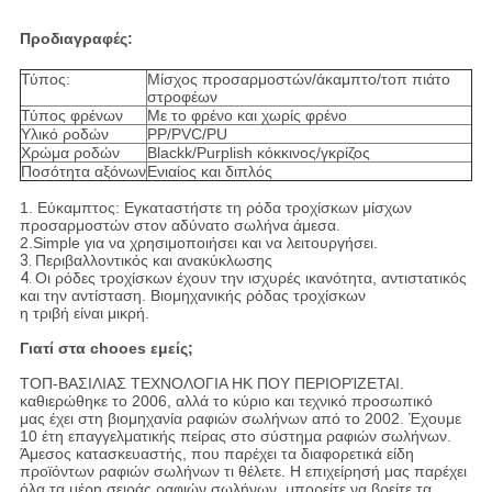
Προδιαγραφές:
Τύπος:
Μίσχος προσαρμοστών/άκαμπτο/τοπ πιάτο
στροφέων
Τύπος φρένων
Με το φρένο και χωρίς φρένο
Υλικό ροδών
PP/PVC/PU
Χρώμα ροδών
Blackk/Purplish κόκκινος/γκρίζος
Ποσότητα αξόνων
Ενιαίος και διπλός
1. Εύκαμπτος:
Εγκαταστήστε τη ρόδα τροχίσκων μίσχων
προσαρμοστών στον αδύνατο σωλήνα άμεσα.
2.Simple για να χρησιμοποιήσει και να λειτουργήσει.
3.
Περιβαλλοντικός και ανακύκλωσης
4.
Οι ρόδες τροχίσκων έχουν την ισχυρές ικανότητα, αντιστατικός
και την αντίσταση. Βιομηχανικής ρόδας τροχίσκων
η τριβή είναι μικρή.
Γιατί στα chooes εμείς;
ΤΟΠ-ΒΑΣΙΛΙΑΣ ΤΕΧΝΟΛΟΓΙΑ HK ΠΟΥ ΠΕΡΙΟΡΊΖΕΤΑΙ.
καθιερώθηκε το 2006, αλλά το κύριο και τεχνικό προσωπικό
μας έχει στη βιομηχανία ραφιών σωλήνων από το 2002. Έχουμε
10 έτη επαγγελματικής πείρας στο σύστημα ραφιών σωλήνων.
Άμεσος κατασκευαστής, που παρέχει τα διαφορετικά είδη
προϊόντων ραφιών σωλήνων τι θέλετε. Η επιχείρησή μας παρέχει
όλα τα μέρη σειράς ραφιών σωλήνων, μπορείτε να βρείτε τα