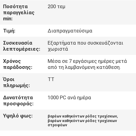
Ποσότητα
200 τεμ
παραγγελίας
ΈΛΕΓΧΟΣ
min:
ΠΟΙΌΤΗΤΑΣ
Τιμή:
Διαπραγματεύσιμα
ΕΠΙΚΟΙΝΩΝΉΣΤΕ
Συσκευασία
Εξαρτήματα που συσκευάζονται
λεπτομέρειες:
χωριστά
ΜΑΖΊ
Χρόνος
Μέσα σε 7 εργάσιμες ημέρες μετά
ΜΑΣ
παράδοσης:
από τη λαμβανόμενη κατάθεση.
Όροι
TT
ΖΗΤΉΣΤΕ
πληρωμής:
ΜΙΑ
Δυνατότητα
1000 PC ανά ημέρα
ΠΡΟΣΦΟΡΆ
προσφοράς:
Υψηλό φως:
,
βαρέων καθηκόντων ρόδες τροχίσκων
βαρέων καθηκόντων ρόδες τροχίσκων
SITEMAP
στροφέων