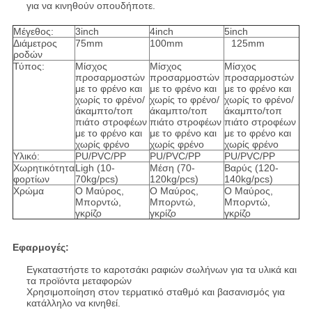
για να κινηθούν οπουδήποτε.
Μέγεθος:
3inch
4inch
5inch
Διάμετρος
75mm
100mm
125mm
ροδών
Τύπος:
Μίσχος
Μίσχος
Μίσχος
προσαρμοστών
προσαρμοστών
προσαρμοστών
με το φρένο και
με το φρένο και
με το φρένο και
χωρίς το φρένο/
χωρίς το φρένο/
χωρίς το φρένο/
άκαμπτο/τοπ
άκαμπτο/τοπ
άκαμπτο/τοπ
πιάτο στροφέων
πιάτο στροφέων
πιάτο στροφέων
με το φρένο και
με το φρένο και
με το φρένο και
χωρίς φρένο
χωρίς φρένο
χωρίς φρένο
Υλικό:
PU/PVC/PP
PU/PVC/PP
PU/PVC/PP
Χωρητικότητα
Ligh (10-
Μέση (70-
Βαρύς (120-
φορτίων
70kg/pcs)
120kg/pcs)
140kg/pcs)
Χρώμα
Ο Μαύρος,
Ο Μαύρος,
Ο Μαύρος,
Μπορντώ,
Μπορντώ,
Μπορντώ,
γκρίζο
γκρίζο
γκρίζο
Εφαρμογές:
Εγκαταστήστε το καροτσάκι ραφιών σωλήνων για τα υλικά και
τα προϊόντα μεταφορών
Χρησιμοποίηση στον τερματικό σταθμό και βασανισμός για
κατάλληλο να κινηθεί.