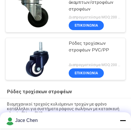
άκαμπτων/στροφέων
στροφέων
Διαπραγματεύσιμα MOQ:200 τεμ
ΕΠΙΚΟΙΝΩΝΊΑ
Ρόδες τροχίσκων
στροφέων PVC/PP
Διαπραγματεύσιμα MOQ:200 τεμ
ΕΠΙΚΟΙΝΩΝΊΑ
Ρόδες τροχίσκων στροφέων
Βιομηχανικοί τροχούς κυλιόμενων τροχών με φρένο
κατάλληλοι για συστήματα ράφους σωλήνων με κατασκευή
υλικών PU και PVC
Jace Chen
PVC μαύρο σταθερό λουλούδι αιθυλένιο πολυουρεθάνιου
ποιοτικού PVC καστόρων υλικό