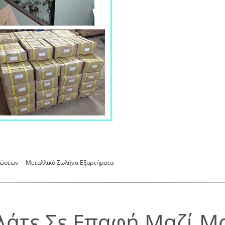
νώσεων
Μεταλλικό Σωλήνα Εξαρτήματα
λάτε Σε Επαφή Μαζί Μ