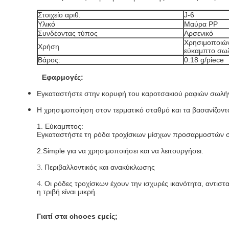
Στοιχείο αριθ.
J-6
Υλικό
Μαύρα PP
Συνδέοντας τύπος
Αρσενικό
Χρησιμοποιών
Χρήση
εύκαμπτο σω
Βάρος:
0.18 g/piece
Εφαρμογές:
Εγκαταστήστε στην κορυφή του καροτσακιού ραφιών σωλή
Η χρησιμοποίηση στον τερματικό σταθμό και τα βασανίζοντας
1. Εύκαμπτος:
Εγκαταστήστε τη ρόδα τροχίσκων μίσχων προσαρμοστών 
2.Simple για να χρησιμοποιήσει και να λειτουργήσει.
3.
Περιβαλλοντικός και ανακύκλωσης
4.
Οι ρόδες τροχίσκων έχουν την ισχυρές ικανότητα, αντιστ
η τριβή είναι μικρή.
Γιατί στα chooes εμείς;