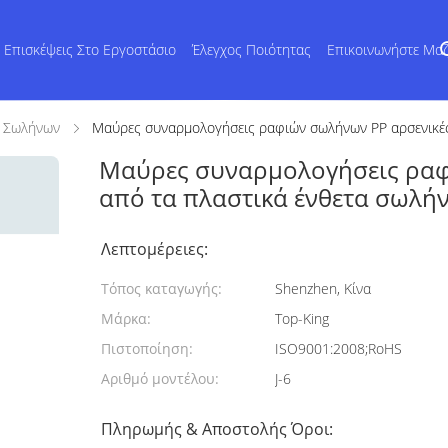
Επισκέψεις Στο Εργοστάσιο
Έλεγχος Ποιότητας
Επικοινωνήστε Μα
ν Σωλήνων
Μαύρες συναρμολογήσεις ραφιών σωλήνων PP αρσενικές
Μαύρες συναρμολογήσεις ραφ
από τα πλαστικά ένθετα σωλή
Λεπτομέρειες:
Τόπος καταγωγής:
Shenzhen, Κίνα
Μάρκα:
Top-King
Πιστοποίηση:
ISO9001:2008;RoHS
Αριθμό μοντέλου:
J-6
Πληρωμής & Αποστολής Όροι: