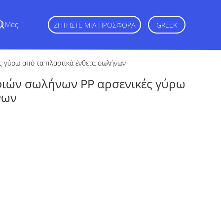
ζί Μας
ΖΗΤΉΣΤΕ ΜΙΑ ΠΡΟΣΦΟΡΆ
GREEK
 γύρω από τα πλαστικά ένθετα σωλήνων
ιών σωλήνων PP αρσενικές γύρω
νων