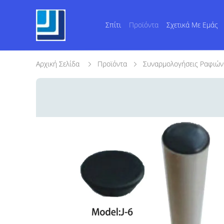
Σπίτι
Προϊόντα
Σχετικά Με Εμάς
Αρχική Σελίδα
Προϊόντα
Συναρμολογήσεις Ραφιώ