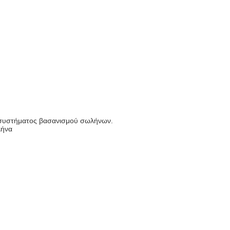
υ συστήματος βασανισμού σωλήνων.
λήνα