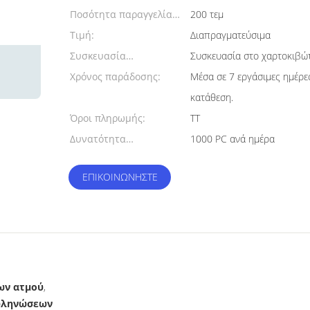
Ποσότητα παραγγελίας
200 τεμ
min:
Τιμή:
Διαπραγματεύσιμα
Συσκευασία
Συσκευασία στο χαρτοκιβώτ
λεπτομέρειες:
Χρόνος παράδοσης:
Μέσα σε 7 εργάσιμες ημέρε
κατάθεση.
Όροι πληρωμής:
TT
Δυνατότητα
1000 PC ανά ημέρα
προσφοράς:
ΕΠΙΚΟΙΝΩΝΉΣΤΕ
ων ατμού
,
σωληνώσεων