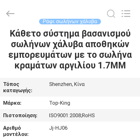
Shenzhen
Jingji
Technology
Co.,
Ltd..
Ράφι σωλήνων χάλυβα
All
Rights
Reserved.
Κάθετο σύστημα βασανισμού
ΣΠΊΤΙ
σωλήνων χάλυβα αποθηκών
ΠΡΟΪΌΝΤΑ
εμπορευμάτων με το σωλήνα
κραμάτων αργιλίου 1.7MM
ΣΧΕΤΙΚΆ
ΜΕ
Τόπος
Shenzhen, Κίνα
καταγωγής:
ΕΜΆΣ
Μάρκα:
Top-King
ΕΠΙΣΚΈΨΕΙΣ
Πιστοποίηση:
ISO9001:2008;RoHS
ΣΤΟ
Αριθμό
Jj-HJ06
ΕΡΓΟΣΤΆΣΙΟ
μοντέλου: