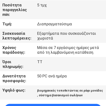
Ποσότητα
5 τμχ
παραγγελίας
ΈΛΕΓΧΟΣ
min:
ΠΟΙΌΤΗΤΑΣ
Τιμή:
Διαπραγματεύσιμα
ΕΠΙΚΟΙΝΩΝΉΣΤΕ
Συσκευασία
Εξαρτήματα που συσκευάζονται
λεπτομέρειες:
χωριστά
ΜΑΖΊ
Χρόνος
Μέσα σε 7 εργάσιμες ημέρες μετά
ΜΑΣ
παράδοσης:
από τη λαμβανόμενη κατάθεση.
Όροι
TT
ΖΗΤΉΣΤΕ
πληρωμής:
ΜΙΑ
Δυνατότητα
50 PC ανά ημέρα
ΠΡΟΣΦΟΡΆ
προσφοράς:
Υψηλό φως:
βιομηχανικές τοποθετώντας σε ράφι μονάδες
,
SITEMAP
σύστημα βασανισμού σωλήνων