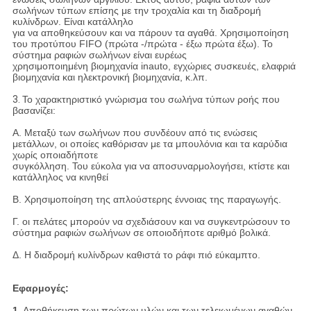
σωλήνων τύπων επίσης με την τροχαλία και τη διαδρομή
κυλίνδρων. Είναι κατάλληλο
για να αποθηκεύσουν και να πάρουν τα αγαθά. Χρησιμοποίηση
του προτύπου FIFO (πρώτα -/πρώτα - έξω πρώτα έξω). Το
σύστημα ραφιών σωλήνων είναι ευρέως
χρησιμοποιημένη βιομηχανία inauto, εγχώριες συσκευές, ελαφριά
βιομηχανία και ηλεκτρονική βιομηχανία, κ.λπ.
3.
Το χαρακτηριστικό γνώρισμα του σωλήνα τύπων ροής που
βασανίζει:
Α. Μεταξύ των σωλήνων που συνδέουν από τις ενώσεις
μετάλλων, οι οποίες καθόρισαν με τα μπουλόνια και τα καρύδια
χωρίς οποιαδήποτε
συγκόλληση. Του εύκολα για να αποσυναρμολογήσει, κτίστε και
κατάλληλος να κινηθεί
Β. Χρησιμοποίηση της απλούστερης έννοιας της παραγωγής.
Γ. οι πελάτες μπορούν να σχεδιάσουν και να συγκεντρώσουν το
σύστημα ραφιών σωλήνων σε οποιοδήποτε αριθμό βολικά.
Δ. Η διαδρομή κυλίνδρων καθιστά το ράφι πιό εύκαμπτο.
Εφαρμογές:
1.
Αποθήκευση των πρώτων υλών και των τελειωμένων αγαθών