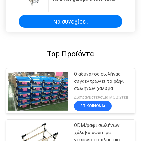
εμπορευμάτων με το σωλήνα
κραμάτων αργιλίου 1.7MM
Να συνεχίσει
Top Προϊόντα
Ο αδύνατος σωλήνας
συγκεντρώνει το ράφι
σωλήνων χάλυβα
Διαπραγματεύσιμα MOQ:2τεμ
ΕΠΙΚΟΙΝΩΝΊΑ
ODM/ράφι σωλήνων
χάλυβα cOem με
ντυμένο το πλαστικό