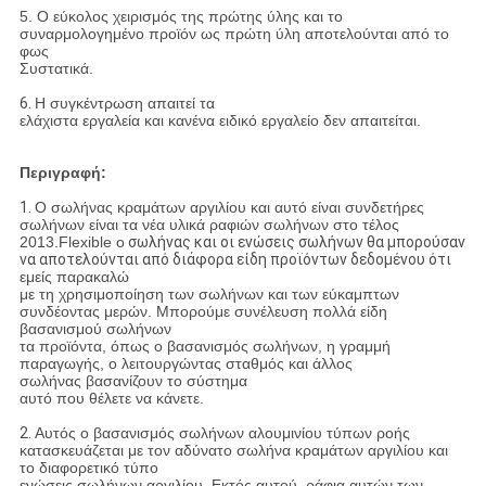
5. Ο εύκολος χειρισμός της πρώτης ύλης και το
συναρμολογημένο προϊόν ως πρώτη ύλη αποτελούνται από το
φως
Συστατικά.
6.
Η συγκέντρωση απαιτεί τα
ελάχιστα εργαλεία και κανένα ειδικό εργαλείο δεν απαιτείται.
Περιγραφή:
1.
Ο σωλήνας κραμάτων αργιλίου και αυτό είναι συνδετήρες
σωλήνων είναι τα νέα υλικά ραφιών σωλήνων στο τέλος
2013.Flexible ο
σωλήνας και οι ενώσεις σωλήνων θα μπορούσαν
να αποτελούνται από διάφορα είδη προϊόντων δεδομένου ότι
εμείς παρακαλώ
με τη χρησιμοποίηση των σωλήνων και των εύκαμπτων
συνδέοντας μερών. Μπορούμε συνέλευση πολλά είδη
βασανισμού σωλήνων
τα προϊόντα, όπως ο βασανισμός σωλήνων, η γραμμή
παραγωγής, ο λειτουργώντας σταθμός και άλλος
σωλήνας βασανίζουν το σύστημα
αυτό που θέλετε να κάνετε.
2.
Αυτός ο βασανισμός σωλήνων αλουμινίου τύπων ροής
κατασκευάζεται με τον αδύνατο σωλήνα κραμάτων αργιλίου και
το διαφορετικό τύπο
ενώσεις σωλήνων αργιλίου. Εκτός αυτού, ράφια αυτών των