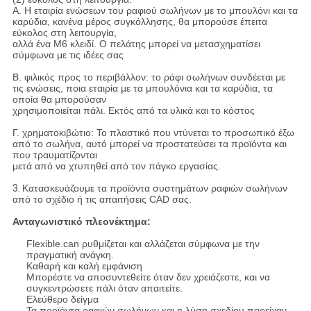
Α. Η εταιρία ενώσεων του ραφιού σωλήνων με το μπουλόνι και τα
καρύδια, κανένα μέρος συγκόλλησης, θα μπορούσε έπειτα
εύκολος στη λειτουργία,
αλλά ένα M6 κλειδί. Ο πελάτης μπορεί να μετασχηματίσει
σύμφωνα με τις ιδέες σας
Β. φιλικός προς το περιβάλλον: το ράφι σωλήνων συνδέεται με
τις ενώσεις, ποια εταιρία με τα μπουλόνια και τα καρύδια, τα
οποία θα μπορούσαν
χρησιμοποιείται πάλι. Εκτός από τα υλικά και το κόστος
Γ. χρηματοκιβώτιο: Το πλαστικό που ντύνεται το προσωπικό έξω
από το σωλήνα, αυτό μπορεί να προστατεύσει τα προϊόντα και
που τραυματίζονται
μετά από να χτυπηθεί από τον πάγκο εργασίας.
3.
Κατασκευάζουμε τα προϊόντα συστημάτων ραφιών σωλήνων
από το σχέδιο ή τις απαιτήσεις CAD σας.
Ανταγωνιστικό πλεονέκτημα:
Flexible.can ρυθμίζεται και αλλάζεται σύμφωνα με την
πραγματική ανάγκη.
Καθαρή και καλή εμφάνιση
Μπορέστε να αποσυντεθείτε όταν δεν χρειάζεστε, και να
συγκεντρώσετε πάλι όταν απαιτείτε.
Ελεύθερο δείγμα
Τα προϊόντα ραφιών σωλήνων και η λύση σχεδίου παρείχαν