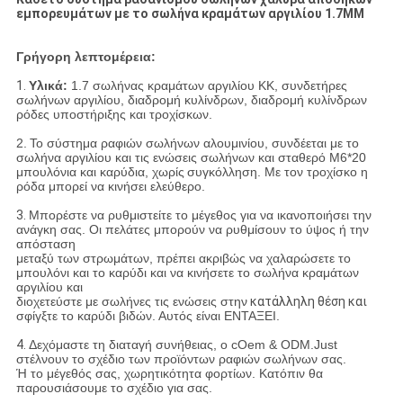
εμπορευμάτων με το σωλήνα κραμάτων αργιλίου 1.7MM
Γρήγορη λεπτομέρεια:
1.
Υλικά:
1.7 σωλήνας κραμάτων αργιλίου ΚΚ, συνδετήρες
σωλήνων αργιλίου, διαδρομή κυλίνδρων, διαδρομή κυλίνδρων
ρόδες υποστήριξης και τροχίσκων.
2.
Το σύστημα ραφιών σωλήνων αλουμινίου, συνδέεται με το
σωλήνα αργιλίου και τις ενώσεις σωλήνων και σταθερό M6*20
μπουλόνια και καρύδια, χωρίς
συγκόλληση. Με τον τροχίσκο η
ρόδα μπορεί να κινήσει ελεύθερο.
3.
Μπορέστε να ρυθμιστείτε το μέγεθος για να ικανοποιήσει την
ανάγκη σας. Οι πελάτες μπορούν να ρυθμίσουν το ύψος ή την
απόσταση
μεταξύ των στρωμάτων, πρέπει ακριβώς να χαλαρώσετε το
μπουλόνι και το καρύδι και να κινήσετε το σωλήνα κραμάτων
αργιλίου και
διοχετεύστε με σωλήνες τις ενώσεις στην
κατάλληλη θέση και
σφίγξτε το καρύδι βιδών. Αυτός είναι ΕΝΤΑΞΕΙ.
4.
Δεχόμαστε τη διαταγή συνήθειας, ο cOem & ODM.Just
στέλνουν το σχέδιο των προϊόντων ραφιών σωλήνων σας.
Ή το μέγεθός σας, χωρητικότητα φορτίων. Κατόπιν θα
παρουσιάσουμε το σχέδιο για σας.