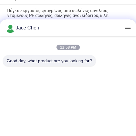
Πάγκος εργασίας φιαγμένος από σωλήνες αργιλίου,
ντυμένους PE σωλήνες, σωλήνες ανοξείδωτου, κ.λπ.
Jace Chen
Κοινά βιομηχανικά ράφια αποθήκευσης μετάλλων, κοινό
σύστημα βασανισμού σωλήνων αποθήκευσης
Ανακυκλώσιμες ενώσεις σωλήνων ραφιών ενδυμάτων
12:58 PM
ραφιών αποθήκευσης χάλυβα που συνδέουν για την
οικογένεια
Good day, what product are you looking for?
Λαϊκή κατηγορία
Όλα
Συνδετήρες 
Ενώσεις Σωλήνων 
Σωλήνων Μετάλλων
Μετάλλων
Ενώσεις 
Σωλήνας Κραμάτων 
Σωληνώσεων 
Αλουμινίου
Αργιλίου
Συνδετήρες 
Πλαστικές Ενώσεις 
Σωλήνων Χρωμίου
Σωλήνων