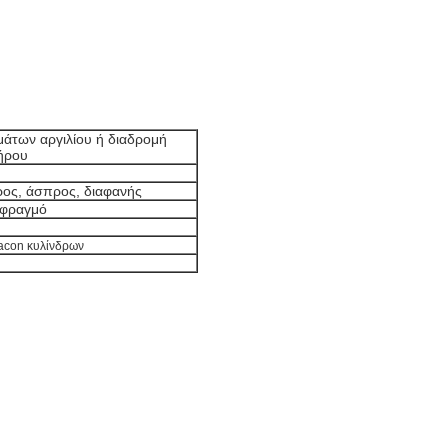
άτων αργιλίου ή διαδρομή
ήρου
ρος, άσπρος, διαφανής
φραγμό
lacon κυλίνδρων