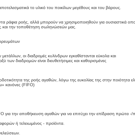
αποτελεσματικά το υλικό του ποικίλων μεγέθους και του βάρους.
στα ράφια ροής, αλλά μπορούν να χρησιμοποιηθούν για ουσιαστικά οπ
ς και την τοποθέτηση σωληνώσεών μας.
πορευμάτων
μετάλλων, οι διαδρομές κυλίνδρων εγκαθίστανται εύκολα και
αξύ των διαδρομών είναι διευθετήσιμες και καθορισμένες
οδοτικότητα της ροής αγαθών, λόγω της ευκολίας της στην ποιότητα ε
ω» κανόνες (FIFO)
O για την αποθήκευση αγαθών για να επιτύχει την επίδραση πρώτα -/
ταφορών ή τελειωμένος - προϊόντα.
νελεύσεων.