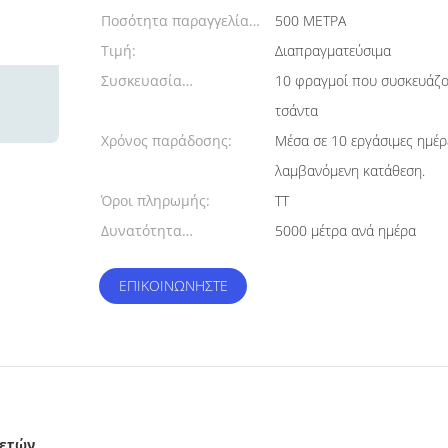
Ποσότητα παραγγελίας
500 ΜΕΤΡΑ
min:
Τιμή:
Διαπραγματεύσιμα
Συσκευασία
10 φραγμοί που συσκευάζο
λεπτομέρειες:
τσάντα
Χρόνος παράδοσης:
Μέσα σε 10 εργάσιμες ημέρ
λαμβανόμενη κατάθεση.
Όροι πληρωμής:
TT
Δυνατότητα
5000 μέτρα ανά ημέρα
προσφοράς:
ΕΠΙΚΟΙΝΩΝΉΣΤΕ
λετών
,