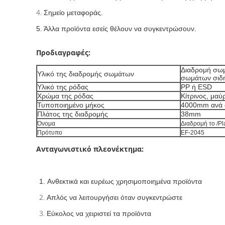
4.
Σημείο μεταφοράς.
5. Άλλα προϊόντα εσείς θέλουν να συγκεντρώσουν.
Προδιαγραφές:
Διαδρομή σωμ
Υλικό της διαδρομής σωμάτων
σωμάτων σιδ
Υλικό της ρόδας
PP ή ESD
Χρώμα της ρόδας
Κίτρινος, μαύ
Τυποποιημένο μήκος
4000mm ανά 
Πλάτος της διαδρομής
38mm
Όνομα
Διαδρομή το /P
Πρότυπο
EF-2045
Ανταγωνιστικό πλεονέκτημα:
1. Ανθεκτικά και ευρέως χρησιμοποιημένα προϊόντα
2.
Απλός να λειτουργήσει όταν συγκεντρώστε
3.
Εύκολος να χειριστεί τα προϊόντα