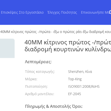
Επισκέψεις Στο Εργοστάσιο
Έλεγχος Ποιότητας
Επικοινωνήστε Μα
40MM κίτρινος πρώτος -/πρώτα - έξω ο πρώτος ρέει έξω διαδρομή κ
40MM κίτρινος πρώτος -/πρώτα
διαδρομή κουρτινών κυλίνδρ
Λεπτομέρειες:
Τόπος καταγωγής:
Shenzhen, Κίνα
Μάρκα:
Top-King
Πιστοποίηση:
ISO9001:2008;RoHS
Αριθμό μοντέλου:
EF-2045
Πληρωμής & Αποστολής Όροι: