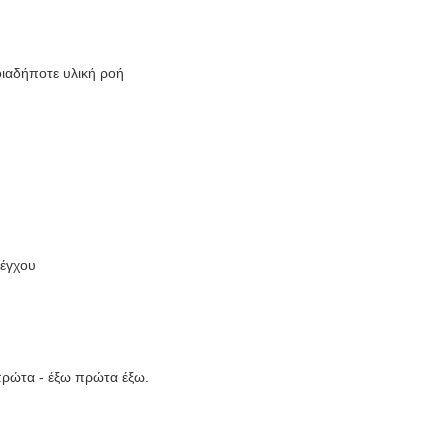
οιαδήποτε υλική ροή
λέγχου
πρώτα - έξω πρώτα έξω.