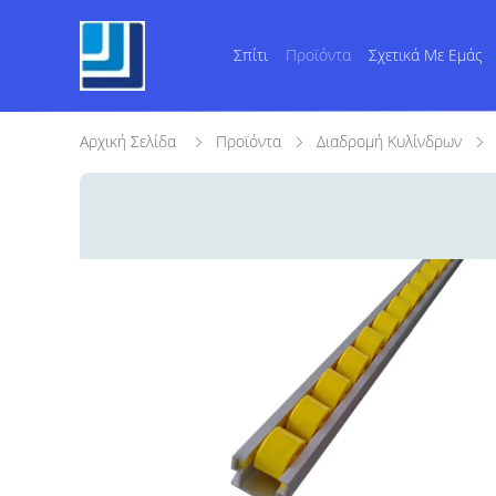
Σπίτι
Προϊόντα
Σχετικά Με Εμάς
Αρχική Σελίδα
Προϊόντα
Διαδρομή Κυλίνδρων