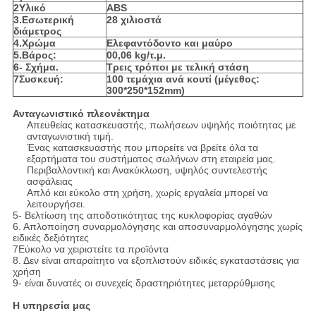
2Υλικό
ABS
3.Εσωτερική
28 χιλιοστά
διάμετρος
4.Χρώμα
Ελεφαντόδοντο και μαύρο
5.Βάρος:
00,06 kg/τ.μ.
6- Σχήμα.
Τρεις τρόποι με τελική στάση
7Συσκευή:
100 τεμάχια ανά κουτί (μέγεθος:
300*250*152mm)
Ανταγωνιστικό πλεονέκτημα
Απευθείας κατασκευαστής, πωλήσεων υψηλής ποιότητας με
ανταγωνιστική τιμή.
Ένας κατασκευαστής που μπορείτε να βρείτε όλα τα
εξαρτήματα του συστήματος σωλήνων στη εταιρεία μας.
Περιβαλλοντική και Ανακύκλωση, υψηλός συντελεστής
ασφάλειας
Απλό και εύκολο στη χρήση, χωρίς εργαλεία μπορεί να
λειτουργήσει.
5- Βελτίωση της αποδοτικότητας της κυκλοφορίας αγαθών
6. Απλοποίηση συναρμολόγησης και αποσυναρμολόγησης χωρίς
ειδικές δεξιότητες
7Εύκολο να χειριστείτε τα προϊόντα
8. Δεν είναι απαραίτητο να εξοπλιστούν ειδικές εγκαταστάσεις για
χρήση
9- είναι δυνατές οι συνεχείς δραστηριότητες μεταρρύθμισης
Η υπηρεσία μας