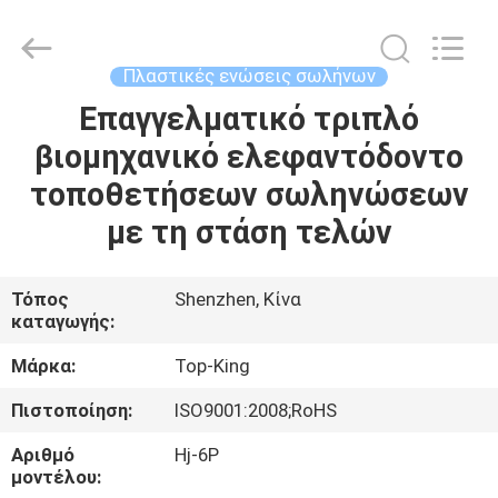
Shenzhen
Jingji
Technology
Co.,
Ltd..
Πλαστικές ενώσεις σωλήνων
All
Rights
Reserved.
Επαγγελματικό τριπλό
ΣΠΊΤΙ
βιομηχανικό ελεφαντόδοντο
ΠΡΟΪΌΝΤΑ
τοποθετήσεων σωληνώσεων
με τη στάση τελών
ΣΧΕΤΙΚΆ
ΜΕ
Τόπος
Shenzhen, Κίνα
καταγωγής:
ΕΜΆΣ
Μάρκα:
Top-King
ΕΠΙΣΚΈΨΕΙΣ
Πιστοποίηση:
ISO9001:2008;RoHS
ΣΤΟ
Αριθμό
Hj-6P
ΕΡΓΟΣΤΆΣΙΟ
μοντέλου: