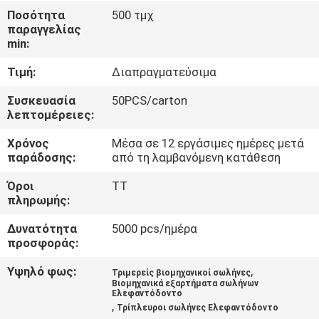
Ποσότητα
500 τμχ
παραγγελίας
ΈΛΕΓΧΟΣ
min:
ΠΟΙΌΤΗΤΑΣ
Τιμή:
Διαπραγματεύσιμα
ΕΠΙΚΟΙΝΩΝΉΣΤΕ
Συσκευασία
50PCS/carton
λεπτομέρειες:
ΜΑΖΊ
Χρόνος
Μέσα σε 12 εργάσιμες ημέρες μετά
ΜΑΣ
παράδοσης:
από τη λαμβανόμενη κατάθεση
Όροι
TT
ΖΗΤΉΣΤΕ
πληρωμής:
ΜΙΑ
Δυνατότητα
5000 pcs/ημέρα
ΠΡΟΣΦΟΡΆ
προσφοράς:
Υψηλό φως:
,
Τριμερείς βιομηχανικοί σωλήνες
Βιομηχανικά εξαρτήματα σωλήνων
SITEMAP
Ελεφαντόδοντο
,
Τρίπλευροι σωλήνες Ελεφαντόδοντο