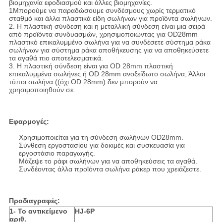
βιομηχανία εφοδιασμού και άλλες βιομηχανίες.
1Μπορούμε να παραδώσουμε συνδέσμους χωρίς τερματικό
σταθμό και άλλα πλαστικά είδη σωλήνων για προϊόντα σωλήνων.
2. Η πλαστική σύνδεση και η μεταλλική σύνδεση είναι μια σειρά
από προϊόντα συνδυασμών, χρησιμοποιώντας για OD28mm
πλαστικό επικαλυμμένο σωλήνα για να συνδέσετε σύστημα ράκα
σωλήνων για σύστημα ράκα αποθήκευσης για να αποθηκεύσετε
τα αγαθά πιο αποτελεσματικά.
3. Η πλαστική σύνδεση είναι για OD 28mm πλαστική
επικαλυμμένα σωλήνες ή OD 28mm ανοξείδωτο σωλήνα, Άλλοι
τύποι σωλήνα ((όχι OD 28mm) δεν μπορούν να
χρησιμοποιηθούν σε.
Εφαρμογές:
Χρησιμοποιείται για τη σύνδεση σωλήνων OD28mm.
Σύνθεση εργοστασίου για δοκιμές και συσκευασία για
εργοστάσιο παραγωγής.
Μάζεψε το ράφι σωλήνων για να αποθηκεύσεις τα αγαθά.
Συνδέοντας άλλα προϊόντα σωλήνα ράκερ που χρειάζεστε.
Προδιαγραφές:
1- Το αντικείμενο
HJ-6P
αριθ.