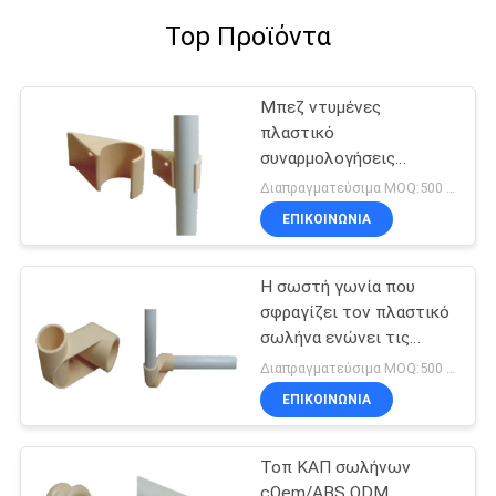
Top Προϊόντα
Μπεζ ντυμένες
πλαστικό
συναρμολογήσεις
υδραυλικών για το
Διαπραγματεύσιμα MOQ:500 τμχ
σύστημα ραφιών
ΕΠΙΚΟΙΝΩΝΊΑ
σωλήνων DIY
Η σωστή γωνία που
σφραγίζει τον πλαστικό
σωλήνα ενώνει τις
συναρμολογήσεις
Διαπραγματεύσιμα MOQ:500 τμχ
ISO9001: 2008
ΕΠΙΚΟΙΝΩΝΊΑ
Τοπ ΚΑΠ σωλήνων
cOem/ABS ODM