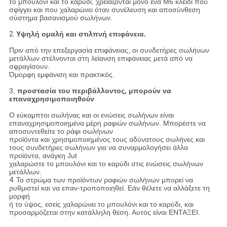
το μπουλόνι και το καρύδι, χρειάζονται μόνο ένα M6 κλειδί που
σφίγγει και που χαλαρώνει όταν συνέλευση και αποσύνθεση
σύστημα βασανισμού σωλήνων.
2.
Υψηλή ομαλή και στιλπνή επιφάνεια.
Πριν από την επεξεργασία επιφάνειας, οι συνδετήρες σωλήνων
μετάλλων στέλνονται στη λείανση επιφάνειας μετά από να
σφραγίσουν.
Όμορφη εμφάνιση και πρακτικός.
3,
προστασία του περιβάλλοντος, μπορούν να
επαναχρησιμοποιηθούν
Ο εύκαμπτοι σωλήνας και οι ενώσεις σωλήνων είναι
επαναχρησιμοποιημένα μέρη ραφιών σωλήνων. Μπορέστε να
αποσυντεθείτε το ράφι σωλήνων
προϊόντα και χρησιμοποιημένος τους αδύνατους σωλήνες και
τους συνδετήρες σωλήνων για να συναρμολογήσει άλλα
προϊόντα, ανάγκη Jut
χαλαρώστε το μπουλόνι και το καρύδι στις ενώσεις σωλήνων
μετάλλων.
4.
Το στρώμα των προϊόντων ραφιών σωλήνων μπορεί να
ρυθμιστεί και να επαν-τροποποιηθεί. Εάν θέλετε να αλλάξετε τη
μορφή
ή το ύψος, εσείς χαλαρώνει το μπουλόνι και το καρύδι, και
προσαρμόζεται στην κατάλληλη θέση. Αυτός είναι ΕΝΤΑΞΕΙ.