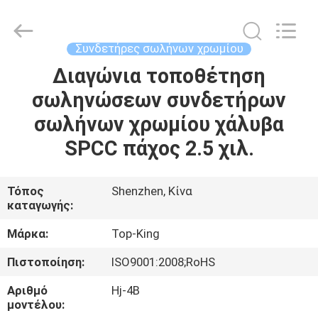
Shenzhen
Jingji
Technology
Co.,
Ltd..
Συνδετήρες σωλήνων χρωμίου
All
Rights
Reserved.
Διαγώνια τοποθέτηση
ΣΠΊΤΙ
σωληνώσεων συνδετήρων
ΠΡΟΪΌΝΤΑ
σωλήνων χρωμίου χάλυβα
SPCC πάχος 2.5 χιλ.
ΣΧΕΤΙΚΆ
ΜΕ
Τόπος
Shenzhen, Κίνα
καταγωγής:
ΕΜΆΣ
Μάρκα:
Top-King
ΕΠΙΣΚΈΨΕΙΣ
Πιστοποίηση:
ISO9001:2008;RoHS
ΣΤΟ
Αριθμό
Hj-4B
ΕΡΓΟΣΤΆΣΙΟ
μοντέλου: