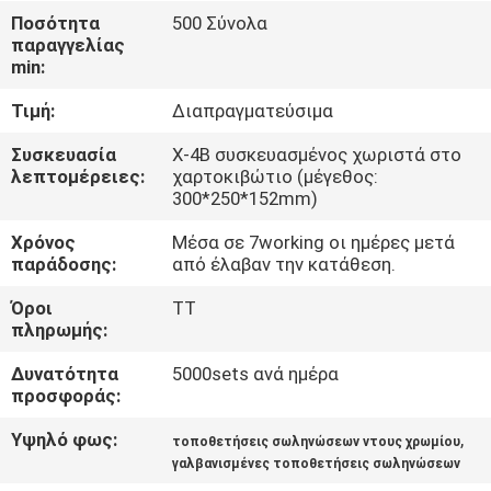
Ποσότητα
500 Σύνολα
παραγγελίας
ΈΛΕΓΧΟΣ
min:
ΠΟΙΌΤΗΤΑΣ
Τιμή:
Διαπραγματεύσιμα
ΕΠΙΚΟΙΝΩΝΉΣΤΕ
Συσκευασία
Χ-4B συσκευασμένος χωριστά στο
λεπτομέρειες:
χαρτοκιβώτιο (μέγεθος:
ΜΑΖΊ
300*250*152mm)
ΜΑΣ
Χρόνος
Μέσα σε 7working οι ημέρες μετά
παράδοσης:
από έλαβαν την κατάθεση.
ΖΗΤΉΣΤΕ
Όροι
TT
πληρωμής:
ΜΙΑ
ΠΡΟΣΦΟΡΆ
Δυνατότητα
5000sets ανά ημέρα
προσφοράς:
Υψηλό φως:
,
SITEMAP
τοποθετήσεις σωληνώσεων ντους χρωμίου
γαλβανισμένες τοποθετήσεις σωληνώσεων