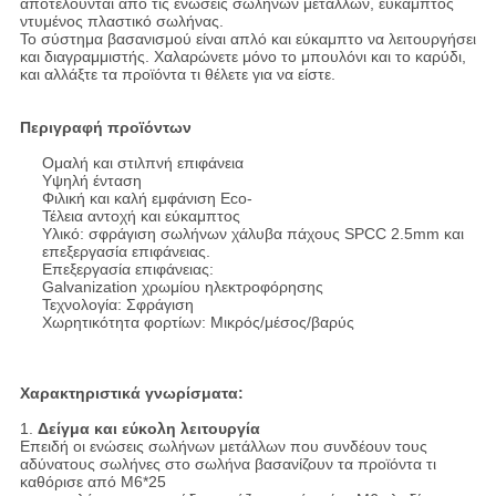
αποτελούνται από τις ενώσεις σωλήνων μετάλλων, εύκαμπτος
ντυμένος πλαστικό σωλήνας.
Το σύστημα βασανισμού είναι απλό και εύκαμπτο να λειτουργήσει
και διαγραμμιστής. Χαλαρώνετε μόνο το μπουλόνι και το καρύδι,
και αλλάξτε τα προϊόντα τι θέλετε για να είστε.
Περιγραφή προϊόντων
Ομαλή και στιλπνή επιφάνεια
Υψηλή ένταση
Φιλική και καλή εμφάνιση Eco-
Τέλεια αντοχή και εύκαμπτος
Υλικό: σφράγιση σωλήνων χάλυβα πάχους SPCC 2.5mm και
επεξεργασία επιφάνειας.
Επεξεργασία επιφάνειας:
Galvanization χρωμίου ηλεκτροφόρησης
Τεχνολογία: Σφράγιση
Χωρητικότητα φορτίων: Μικρός/μέσος/βαρύς
Χαρακτηριστικά γνωρίσματα:
1.
Δείγμα και εύκολη λειτουργία
Επειδή οι ενώσεις σωλήνων μετάλλων που συνδέουν τους
αδύνατους σωλήνες στο σωλήνα βασανίζουν τα προϊόντα τι
καθόρισε από M6*25