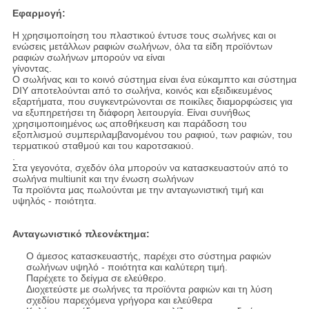
Εφαρμογή:
Η χρησιμοποίηση του πλαστικού έντυσε τους σωλήνες και οι
ενώσεις μετάλλων ραφιών σωλήνων, όλα τα είδη προϊόντων
ραφιών σωλήνων μπορούν να είναι
γίνοντας.
Ο σωλήνας και το κοινό σύστημα είναι ένα εύκαμπτο και σύστημα
DIY αποτελούνται από το σωλήνα, κοινός και εξειδικευμένος
εξαρτήματα, που συγκεντρώνονται σε ποικίλες διαμορφώσεις για
να εξυπηρετήσει τη διάφορη λειτουργία. Είναι συνήθως
χρησιμοποιημένος ως
αποθήκευση και παράδοση του
εξοπλισμού συμπεριλαμβανομένου του ραφιού, των ραφιών, του
τερματικού σταθμού και του καροτσακιού.
.
Στα γεγονότα, σχεδόν όλα μπορούν να κατασκευαστούν από το
σωλήνα multiunit και την ένωση σωλήνων
Τα προϊόντα μας πωλούνται με την ανταγωνιστική τιμή και
υψηλός - ποιότητα.
Ανταγωνιστικό πλεονέκτημα:
Ο άμεσος κατασκευαστής, παρέχει στο σύστημα ραφιών
σωλήνων υψηλό - ποιότητα και καλύτερη τιμή.
Παρέχετε το δείγμα σε ελεύθερο.
Διοχετεύστε με σωλήνες τα προϊόντα ραφιών και τη λύση
σχεδίου παρεχόμενα γρήγορα και ελεύθερα