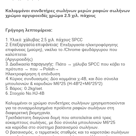
Καλυμμένοι συνδετήρες σωλήνων μερών ραφιών σωλήνων
χρώμιο αργυροειδές χρώμα 2.5 χιλ. πάχους
Γρήγορη λεπτομέρεια:
1.
Υλικό: χάλυβας 2.5 χιλ. πάχους SPCC
2.
Επεξεργασία επιφάνειας:
Επεξεργασία ηλεκτροφόρησης
επιφάνειας (μαύρη), νικέλιο το /Chrome ψευδάργυρου που
καλύπτεται
(Αργυροειδής)
3.
Διαδικασία
παραγωγής
: Πιάτο → χάλυβα SPCC που κόβει το
πρότυπο → που →Polish→
Ηλεκτροφόρηση ή επένδυση
4.
Κύριος συνδυασμός: Δύο κομμάτια χ-4B, και δύο σύνολα
μπουλονιών & καρυδιών M6*25 (H-4B*2+M6*25*2)
5.
Βάρος: 0.2kg/set.
6.
Στοιχείο No.HJ-4B
Καλυμμένοι οι χρώμιο συνδετήρες σωλήνων χρησιμοποιούνται
για τα συναρμολογημένα προϊόντα ραφιών σωλήνων στη
διαφορετική βιομηχανία.
Τρισδιάστατη διαγώνια δομή που αποτελείται από τρεις
εύκαμπτους σωλήνες, με δύο σύνολα μπουλονιών M6*25
και καρύδια στο σύστημα βασανισμού σωλήνων.
Ο βασανισμός, ο τερματικός σταθμός και το καροτσάκι σωλήνων