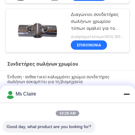
Διαγώνιοι συνδετήρες
σωλήνων χρωμίου
τύπων ομαλοί για το
σωλήνα 28mm
Διαπραγματεύσιμα MOQ:500 Σύνολα
ΕΠΙΚΟΙΝΩΝΊΑ
Συνδετήρες σωλήνων χρωμίου
Ένδυση - ανθεκτικοί καλυμμένοι χρώμιο συνδετήρες
σωλήνων εύκαμπτοι για τη βιομηχανία
Ms Claire
Συνδετήρες σωλήνων χρωμίου υψηλής έντασης,
βιομηχανικές τοποθετήσεις σωληνώσεων 2,5 χιλ. hj-6D
Τοποθετήσεις σωληνώσεων χρωμίου που γυαλίζουν τις
10:28 AM
βιομηχανικές τοποθετήσεις σωληνώσεων χρωμίου Eco
φιλικό
Good day, what product are you looking for?