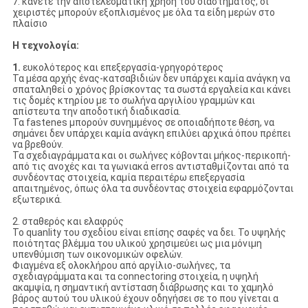
7. κάνετε την αποτελεσματική χρήση του διαστήματος, οι
χειριστές μπορούν εξοπλισμένος με όλα τα είδη μερών στο
πλαίσιο
Η τεχνολογία:
1.
ευκολότερος και επεξεργασία-γρηγορότερος
Τα μέσα αρχής ένας-κατσαβιδιών δεν υπάρχει καμία ανάγκη να
σπαταληθεί ο χρόνος βρίσκοντας τα σωστά εργαλεία και κάνει
τις δομές κτηρίου με το σωλήνα αργιλίου γραμμών και
απίστευτα την αποδοτική διαδικασία.
Τα fastenes μπορούν συνημμένος σε οποιαδήποτε θέση, να
σημάνει δεν υπάρχει καμία ανάγκη επιλύει αρχικά όπου πρέπει
να βρεθούν.
Τα σχεδιαγράμματα και οι σωλήνες κόβονται μήκος-περικοπή-
από τις ανοχές και τα γωνιακά erros αντισταθμίζονται από τα
συνδέοντας στοιχεία, καμία περαιτέρω επεξεργασία
απαιτημένος, όπως όλα τα συνδέοντας στοιχεία εφαρμόζονται
εξωτερικά.
2. σταθερός και ελαφρύς
Το quanlity του σχεδίου είναι επίσης σαφές να δει. Το υψηλής
ποιότητας βλέμμα του υλικού χρησιμεύει ως μια μόνιμη
υπενθύμιση των οικονομικών οφελών.
Φιαγμένα εξ ολοκλήρου από αργίλιο-σωλήνες, τα
σχεδιαγράμματα και τα connectoring στοιχεία, η υψηλή
ακαμψία, η σημαντική αντίσταση διάβρωσης και το χαμηλό
βάρος αυτού του υλικού έχουν οδηγήσει σε το που γίνεται α