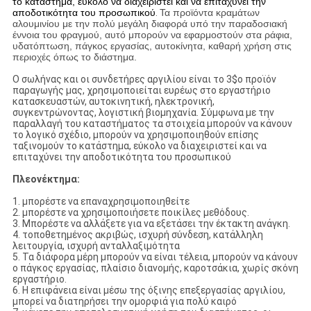
το κατάστημα, εύκολο να διαχειριστεί και να επιταχύνει την
αποδοτικότητα του προσωπικού
.
Τα προϊόντα κραμάτων
αλουμινίου με την πολύ μεγάλη διαφορά υπό την παραδοσιακή
έννοια του φραγμού, αυτό μπορούν να εφαρμοστούν στα ράφια,
υδατόπτωση, πάγκος εργασίας, αυτοκίνητα, καθαρή χρήση στις
περιοχές όπως το διάστημα.
Ο σωλήνας και οι συνδετήρες αργιλίου είναι το 3$ο προϊόν
παραγωγής μας, χρησιμοποιείται ευρέως στο εργαστήριο
κατασκευαστών, αυτοκινητική, ηλεκτρονική,
συγκεντρώνοντας, λογιστική βιομηχανία. Σύμφωνα με την
παραλλαγή του καταστήματος τα στοιχεία μπορούν να κάνουν
το λογικό σχέδιο, μπορούν να χρησιμοποιηθούν επίσης
ταξινομούν το κατάστημα, εύκολο να διαχειριστεί και να
επιταχύνει την αποδοτικότητα του προσωπικού
Πλεονέκτημα:
1. μπορέστε να επαναχρησιμοποιηθείτε
2. μπορέστε να χρησιμοποιήσετε ποικίλες μεθόδους.
3. Μπορέστε να αλλάξετε για να εξετάσει την έκτακτη ανάγκη.
4. τοποθετημένος ακριβώς, ισχυρή σύνδεση, κατάλληλη
λειτουργία, ισχυρή ανταλλαξιμότητα
5. Τα διάφορα μέρη μπορούν να είναι τέλεια, μπορούν να κάνουν
ο πάγκος εργασίας, πλαίσιο διανομής, καροτσάκια, χωρίς σκόνη
εργαστήριο.
6. Η επιφάνεια είναι μέσω της όξινης επεξεργασίας αργιλίου,
μπορεί να διατηρήσει την ομορφιά για πολύ καιρό