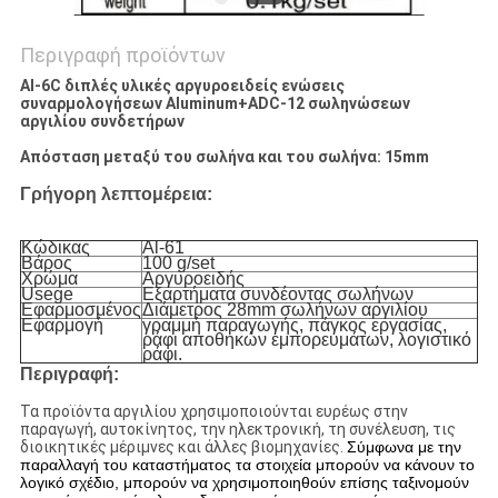
Περιγραφή προϊόντων
Al-6C διπλές υλικές αργυροειδείς ενώσεις
συναρμολογήσεων Aluminum+ADC-12 σωληνώσεων
αργιλίου συνδετήρων
Απόσταση μεταξύ του σωλήνα και του σωλήνα: 15mm
Γρήγορη λεπτομέρεια:
Κώδικας
Al-61
Βάρος
100 g/set
Χρώμα
Αργυροειδής
Usege
Εξαρτήματα
συνδέοντας σωλήνων
Εφαρμοσμένος
Διάμετρος 28mm σωλήνων αργιλίου
Εφαρμογή
γραμμή παραγωγής, πάγκος εργασίας,
ράφι αποθηκών εμπορευμάτων
, λογιστικό
ράφι.
Περιγραφή:
Τα προϊόντα αργιλίου χρησιμοποιούνται ευρέως στην
παραγωγή, αυτοκίνητος, την ηλεκτρονική, τη συνέλευση, τις
διοικητικές μέριμνες και άλλες βιομηχανίες.
Σύμφωνα με την
παραλλαγή του καταστήματος τα στοιχεία μπορούν να κάνουν το
λογικό σχέδιο, μπορούν να χρησιμοποιηθούν επίσης ταξινομούν