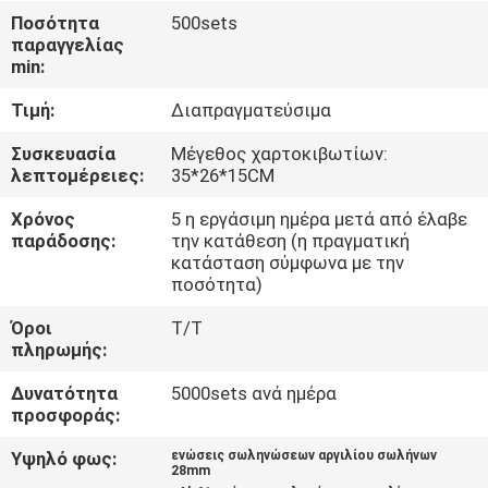
Ποσότητα
500sets
παραγγελίας
ΈΛΕΓΧΟΣ
min:
ΠΟΙΌΤΗΤΑΣ
Τιμή:
Διαπραγματεύσιμα
ΕΠΙΚΟΙΝΩΝΉΣΤΕ
Συσκευασία
Μέγεθος χαρτοκιβωτίων:
λεπτομέρειες:
35*26*15CM
ΜΑΖΊ
Χρόνος
5 η εργάσιμη ημέρα μετά από έλαβε
ΜΑΣ
παράδοσης:
την κατάθεση (η πραγματική
κατάσταση σύμφωνα με την
ποσότητα)
ΖΗΤΉΣΤΕ
Όροι
T/T
ΜΙΑ
πληρωμής:
ΠΡΟΣΦΟΡΆ
Δυνατότητα
5000sets ανά ημέρα
προσφοράς:
SITEMAP
Υψηλό φως:
ενώσεις σωληνώσεων αργιλίου σωλήνων
28mm