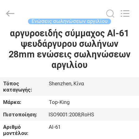
Shenzhen
Jingji
Technology
Co.,
Ltd..
Ενώσεις σωληνώσεων αργιλίου
All
Rights
Reserved.
αργυροειδής σύμμαχος Al-61
ΣΠΊΤΙ
ψευδάργυρου σωλήνων
ΠΡΟΪΌΝΤΑ
28mm ενώσεις σωληνώσεων
αργιλίου
ΣΧΕΤΙΚΆ
ΜΕ
Τόπος
Shenzhen, Κίνα
καταγωγής:
ΕΜΆΣ
Μάρκα:
Top-King
ΕΠΙΣΚΈΨΕΙΣ
Πιστοποίηση:
ISO9001:2008;RoHS
ΣΤΟ
Αριθμό
Al-61
ΕΡΓΟΣΤΆΣΙΟ
μοντέλου: