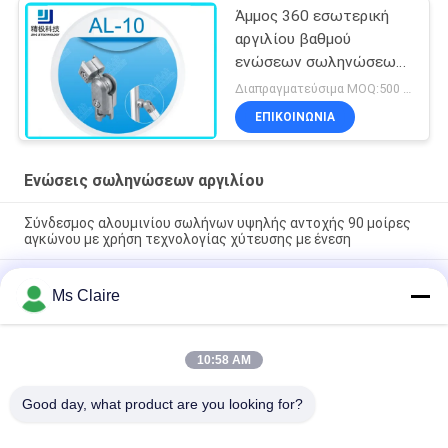
Άμμος 360 εσωτερική
αργιλίου βαθμού
ενώσεων σωληνώσεων
που ανατινάζει την
Διαπραγματεύσιμα MOQ:500 Σύνολα
ελεύθερη περιστροφή
ΕΠΙΚΟΙΝΩΝΊΑ
Al-10
Ενώσεις σωληνώσεων αργιλίου
Σύνδεσμος αλουμινίου σωλήνων υψηλής αντοχής 90 μοίρες
αγκώνου με χρήση τεχνολογίας χύτευσης με ένεση
ISO9001 Πιστοποιημένο χύτευση πεπιεσμένου αλουμινίου
Ms Claire
αλουμινίου ανωτισμού ασημένιων σωλήνων για συστήματα
αδύναμων σωλήνων και βιομηχανικούς σταθμούς εργασίας
90 μοίρες Γυναικεία συμμετοχή αλουμινίου σωλήνα κοινή
10:58 AM
πετάμε χύτευση αγκώνα σύνδεσμος για συστήματα ράφι
σωλήνων
Good day, what product are you looking for?
Λαϊκή κατηγορία
Όλα