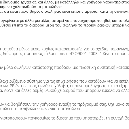
 διανομής εργασίας και άλλο, με κατάλληλα και γρήγορα χαρακτηριστι
άγκης να χαλαρωθούν τα μπουλόνια
ς, ότι είναι πολύ βαρύ, ο σωλήνας είναι επίσης αργίλιο, κατά τη συγκ
υγκρίνεται με άλλα μέταλλα, μπορεί να επαναχρησιμοποιηθεί, και το 
θέσει έπειτα τα διάφορα μέρη του σωλήνα το προϊόν ραφιών μπορεί ν
αι τοποθετημένος μέσα, κυρίως κατασκευαστής για το σχέδιο, παραγωγή
τους διάφορους τιμητικούς τίτλους όπως «ISO9001-2008 "" Κίνα το πρά
, έναν μύλο σωλήνων κατάστασης προόδου, μια πλαστική συστατική κατα
 διαχειριζόμενο σύστημα για τις επιχειρήσεις που κοιτάζουν για να εκτ
σεων, PE έντυσε τους σωλήνες χάλυβα, οι συναρμολογήσεις και τα εξαρ
α, AGVs και άλλες δομές υλικού χειρισμού που μπορούν εύκολα να αλλάξ
ν να βοηθήσουν την γρήγορος-έναρξη το πρόγραμμά σας. Όχι μόνο σας
ελτιώσει το περιβάλλον των εγκαταστάσεών σας.
εγιστοποιήσουν παγκοσμίως το διάστημα που υποστηρίζει τη συνεχή βε