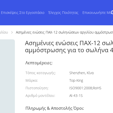
Επισκέψεις Στο Εργοστάσιο
Έλεγχος Ποιότητας
Επικοινωνήστε Μα
ιλίου
Ασημένιες ενώσεις ΠΑΧ-12 σωληνώσεων αργιλίου αμμόστρω
Ασημένιες ενώσεις ΠΑΧ-12 σω
αμμόστρωσης για το σωλήνα
Λεπτομέρειες:
Τόπος καταγωγής:
Shenzhen, Κίνα
Μάρκα:
Top-King
Πιστοποίηση:
ISO9001:2008;RoHS
Αριθμό μοντέλου:
Al-43-1S
Πληρωμής & Αποστολής Όροι: