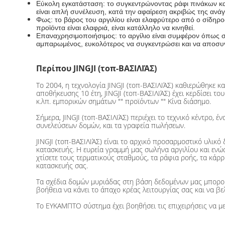
Εύκολη εγκατάσταση: το συγκεντρώνοντας ράφι πινάκων και
είναι απλή συνέλευση, κατά την αφαίρεση ακριβώς της αν
Φως: το βάρος του αργιλίου είναι ελαφρύτερο από ο σίδηρο
προϊόντα είναι ελαφριά, είναι κατάλληλο να κινηθεί.
Επαναχρησιμοποιήσιμος: το αργίλιο είναι συμφέρον όπως σ
αμπαρωμένος, ευκολότερος να συγκεντρώσει και να αποσυν
Περίπου JINGJI (τοπ-ΒΑΣΙΛΙΆΣ)
Το 2004, η τεχνολογία JINGJI (τοπ-ΒΑΣΙΛΙΆΣ) καθιερώθηκε κ
αποθήκευσης 10 έτη, JINGJI (τοπ-ΒΑΣΙΛΙΆΣ) έχει κερδίσει 
κ.λπ. εμπορικών σημάτων "" προϊόντων "" Κίνα διάσημο.
Σήμερα, JINGJI (τοπ-ΒΑΣΙΛΙΆΣ) περιέχει το τεχνικό κέντρο
συνελεύσεων δομών, και τα γραφεία πωλήσεων.
JINGJI (τοπ-ΒΑΣΙΛΙΆΣ) είναι το αρχικό προσαρμοστικό υλικό
κατασκευής. Η ευρεία γραμμή μας σωλήνα αργιλίου και ενώ
χτίσετε τους τερματικούς σταθμούς, τα ράφια ροής, τα κάρρ
κατασκευής σας.
Τα σχέδια δομών μυριάδας στη βάση δεδομένων μας μπορού
βοήθεια να κάνει το άπαχο κρέας λειτουργίας σας και να β
Το ΕΥΚΑΜΠΤΟ σύστημα έχει βοηθήσει τις επιχειρήσεις να μ