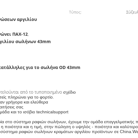
Τύπος:
Σύζευ
νώσεων αργιλίου
νώνει ΠΑΧ-12
,
ργιλίου σωλήνων 43mm
κατάλληλες για το σωλήνα OD 43mm
τελούνται από το τυποποιημένο
σχέδιο
σείς πληρώνει για το φορτίο.
αν γρήγορα και ελεύθερα
αιτήσεις σας
μάδα και το ισόβιο
technicalsupport
ρία στο σύστημα ραφιών σωλήνων, έχουμε την ομάδα επαγγελματικής πεί
 η ποιότητα και η τιμή, στην πώληση ο υψηλός - ποιότητα και καλύτεροι
το σύστημα ραφιών σωλήνων κραμάτων αργιλίου προϊόντων σε China.We