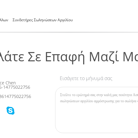
λλων
Συνδετήρες Σωληνώσεων Αργιλίου
λάτε Σε Επαφή Μαζί Μ
Εισάγετε το μήνυμά σας
ce Chen
6-14775022756
8614775022756