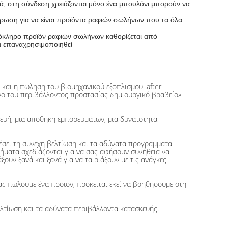
κά, στη σύνδεση χρειάζονται μόνο ένα μπουλόνι μπορούν να
έντρωση για να είναι προϊόντα ραφιών σωλήνων που τα όλα
ολόκληρο προϊόν ραφιών σωλήνων καθορίζεται από
α επαναχρησιμοποιηθεί
, και η πώληση του βιομηχανικού εξοπλισμού .after
σινο του περιβάλλοντος προστασίας δημιουργικό βραβείο»
σκευή, μια αποθήκη εμπορευμάτων, μια δυνατότητα
ελέσει τη συνεχή βελτίωση και τα αδύνατα προγράμματα
τήματα σχεδιάζονται για να σας αφήσουν συνήθεια να
ουν ξανά και ξανά για να ταιριάξουν με τις ανάγκες
 πωλούμε ένα προϊόν, πρόκειται εκεί να βοηθήσουμε στη
λτίωση και τα αδύνατα περιβάλλοντα κατασκευής.