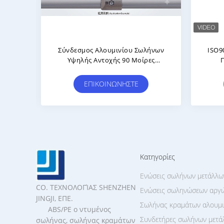
εσμος
Σύνδεσμος Αλουμινίου Σωλήνων
Η Σ
ε
Υψηλής Αντοχής 90 Μοίρες
Αποθ
ωσης
Αγκώνου Με Χρήση Τεχνολογίας
A
ό
Χύτευσης Με Ένεση
ΕΠΙΚΟΙΝΩΝΉΣΤΕ
κου
κή
Κατηγορίες
Ενώσεις σωλήνων μετάλλω
CO. ΤΕΧΝΟΛΟΓΊΑΣ SHENZHEN
Ενώσεις σωληνώσεων αργι
JINGJI, ΕΠΕ.
Σωλήνας κραμάτων αλουμι
ABS/PE ο ντυμένος
Συνδετήρες σωλήνων μετά
σωλήνας, σωλήνας κραμάτων