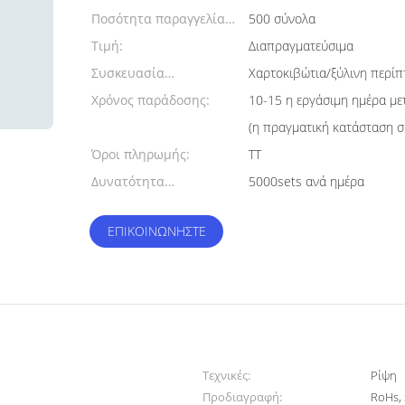
Ποσότητα παραγγελίας
500 σύνολα
min:
Τιμή:
Διαπραγματεύσιμα
Συσκευασία
Χαρτοκιβώτια/ξύλινη περί
λεπτομέρειες:
Χρόνος παράδοσης:
10-15 η εργάσιμη ημέρα με
(η πραγματική κατάσταση 
Όροι πληρωμής:
TT
Δυνατότητα
5000sets ανά ημέρα
προσφοράς:
ΕΠΙΚΟΙΝΩΝΉΣΤΕ
Τεχνικές:
Ρίψη
Προδιαγραφή:
RoHs,