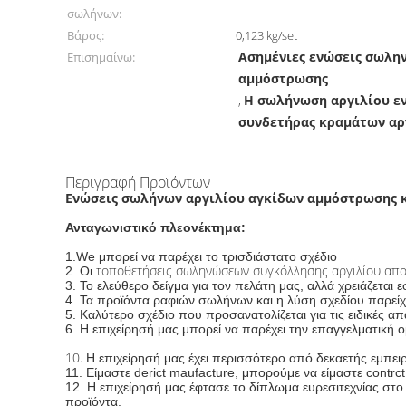
σωλήνων:
Βάρος:
0,123 kg/set
Ασημένιες ενώσεις σωλη
Επισημαίνω:
αμμόστρωσης
Η σωλήνωση αργιλίου ε
,
συνδετήρας κραμάτων α
Περιγραφή Προϊόντων
Ενώσεις σωλήνων αργιλίου αγκίδων αμμόστρωσης 
Ανταγωνιστικό πλεονέκτημα:
1.We μπορεί να παρέχει το τρισδιάστατο σχέδιο
τοποθετήσεις σωληνώσεων συγκόλλησης αργιλίου απο
2. Οι
3. Το ελεύθερο δείγμα για τον πελάτη μας, αλλά χρειάζεται ε
4. Τα προϊόντα ραφιών σωλήνων και η λύση σχεδίου παρείχ
5. Καλύτερο σχέδιο που προσανατολίζεται για τις ειδικές απ
6. Η επιχείρησή μας μπορεί να παρέχει την επαγγελματική ο
10.
Η επιχείρησή μας έχει περισσότερο από δεκαετής εμπει
11. Είμαστε derict maufacture, μπορούμε να είμαστε contrct
12. Η επιχείρησή μας έφτασε το δίπλωμα ευρεσιτεχνίας σ
προϊόντα.