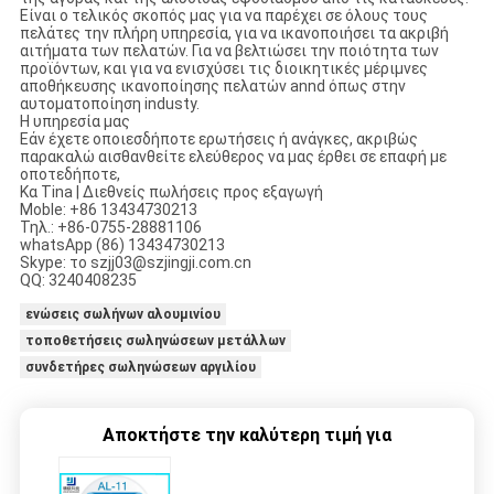
Είναι ο τελικός σκοπός μας για να παρέχει σε όλους τους
πελάτες την πλήρη υπηρεσία, για να ικανοποιήσει τα ακριβή
αιτήματα των πελατών. Για να βελτιώσει την ποιότητα των
προϊόντων, και για να ενισχύσει τις διοικητικές μέριμνες
αποθήκευσης ικανοποίησης πελατών annd όπως στην
αυτοματοποίηση industy.
Η υπηρεσία μας
Εάν έχετε οποιεσδήποτε ερωτήσεις ή ανάγκες, ακριβώς
παρακαλώ αισθανθείτε ελεύθερος να μας έρθει σε επαφή με
οποτεδήποτε,
Κα Tina | Διεθνείς πωλήσεις προς εξαγωγή
Moble: +86 13434730213
Τηλ.: +86-0755-28881106
whatsApp (86) 13434730213
Skype: το szjj03@szjingji.com.cn
QQ: 3240408235
ενώσεις σωλήνων αλουμινίου
τοποθετήσεις σωληνώσεων μετάλλων
συνδετήρες σωληνώσεων αργιλίου
Αποκτήστε την καλύτερη τιμή για