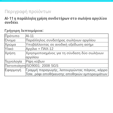
Περιγραφή προϊόντων
Al-11 η παράλληλη χρήση συνδετήρων στο σωλήνα αργιλίου
συνδέει
Γρήγορη λεπτομέρεια:
Πρότυπο
Al-11
Όνομα
Παράλληλος συνδετήρας σωλήνων αργιλίου
Χρώμα
Υποβάλλοντας σε ανοδική οξείδωση ασήμι
Υλικό
Αργίλιο + ΠΑΧ-12
Χρήση
Χρησιμοποιημένος για τη σύνδεση δύο σωλήνων
αργιλίου
Τεχνολογία
Ρίψη κύβων
Πιστοποίηση
ISO9001: 2008 SGS
Εφαρμογή
Γραμμή παραγωγής, λειτουργώντας πάγκος, κάρρο
Tote, ράφι αποθήκευσης
αποθηκών εμπορευμάτων