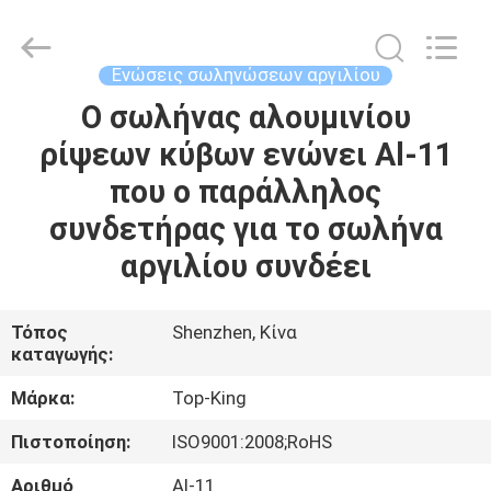
Shenzhen
Jingji
Technology
Co.,
Ltd..
Ενώσεις σωληνώσεων αργιλίου
All
Rights
Reserved.
Ο σωλήνας αλουμινίου
ΣΠΊΤΙ
ρίψεων κύβων ενώνει Al-11
ΠΡΟΪΌΝΤΑ
που ο παράλληλος
συνδετήρας για το σωλήνα
ΣΧΕΤΙΚΆ
αργιλίου συνδέει
ΜΕ
ΕΜΆΣ
Τόπος
Shenzhen, Κίνα
καταγωγής:
ΕΠΙΣΚΈΨΕΙΣ
Μάρκα:
Top-King
ΣΤΟ
Πιστοποίηση:
ISO9001:2008;RoHS
ΕΡΓΟΣΤΆΣΙΟ
Αριθμό
Al-11