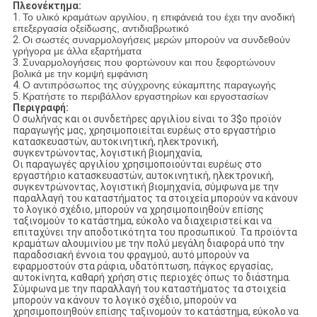
Πλεονέκτημα:
1.
Το υλικό κραμάτων αργιλίου, η επιφάνειά του έχει την ανοδική
επεξεργασία οξείδωσης, αντιδιαβρωτικό
2.
Οι σωστές συναρμολογήσεις μερών μπορούν να συνδεθούν
γρήγορα με άλλα εξαρτήματα
3.
Συναρμολογήσεις που φορτώνουν και που ξεφορτώνουν
βολικά με την κομψή εμφάνιση
4.
Ο αντιπρόσωπος της σύγχρονης εύκαμπτης παραγωγής
5.
Κρατήστε το περιβάλλον εργαστηρίων και εργοστασίων
Περιγραφή:
Ο σωλήνας και οι συνδετήρες αργιλίου είναι το 3$ο προϊόν
παραγωγής μας, χρησιμοποιείται ευρέως στο εργαστήριο
κατασκευαστών, αυτοκινητική, ηλεκτρονική,
συγκεντρώνοντας, λογιστική βιομηχανία,
Οι παραγωγές αργιλίου χρησιμοποιούνται ευρέως στο
εργαστήριο κατασκευαστών, αυτοκινητική, ηλεκτρονική,
συγκεντρώνοντας, λογιστική βιομηχανία, σύμφωνα με την
παραλλαγή του καταστήματος τα στοιχεία μπορούν να κάνουν
το λογικό σχέδιο, μπορούν να χρησιμοποιηθούν επίσης
ταξινομούν το κατάστημα, εύκολο να διαχειριστεί και να
επιταχύνει την αποδοτικότητα του προσωπικού. Τα προϊόντα
κραμάτων αλουμινίου με την πολύ μεγάλη διαφορά υπό την
παραδοσιακή έννοια του φραγμού, αυτό μπορούν να
εφαρμοστούν στα ράφια, υδατόπτωση, πάγκος εργασίας,
αυτοκίνητα, καθαρή χρήση στις περιοχές όπως το διάστημα.
Σύμφωνα με την παραλλαγή του καταστήματος τα στοιχεία
μπορούν να κάνουν το λογικό σχέδιο, μπορούν να
χρησιμοποιηθούν επίσης ταξινομούν το κατάστημα, εύκολο να