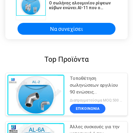
Ο σωλήνας αλουμινίου ρίψεων
κύβων ενώνει Al-11 που ο
παράλληλος συνδετήρας για το
σωλήνα αργιλίου συνδέει
Να συνεχίσει
Top Προϊόντα
Τοποθέτηση
σωληνώσεων αργιλίου
90 ενώσεις
σωληνώσεων αργιλίου
Διαπραγματεύσιμα MOQ:500 Σύνολα
αγκώνων βαθμού για το
ΕΠΙΚΟΙΝΩΝΊΑ
σωλήνα OD 28mm
Άλλες συσκευές για την