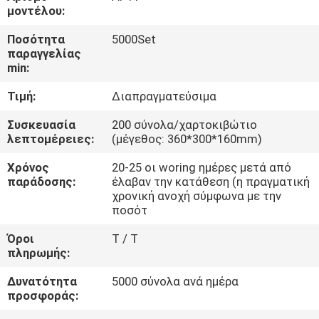
μοντέλου:
ΈΛΕΓΧΟΣ
Ποσότητα
5000Set
παραγγελίας
ΠΟΙΌΤΗΤΑΣ
min:
Τιμή:
Διαπραγματεύσιμα
ΕΠΙΚΟΙΝΩΝΉΣΤΕ
ΜΑΖΊ
Συσκευασία
200 σύνολα/χαρτοκιβώτιο
λεπτομέρειες:
(μέγεθος: 360*300*160mm)
ΜΑΣ
Χρόνος
20-25 οι woring ημέρες μετά από
παράδοσης:
έλαβαν την κατάθεση (η πραγματική
ΖΗΤΉΣΤΕ
χρονική ανοχή σύμφωνα με την
ποσότ
ΜΙΑ
Όροι
T / T
ΠΡΟΣΦΟΡΆ
πληρωμής:
Δυνατότητα
5000 σύνολα ανά ημέρα
SITEMAP
προσφοράς: