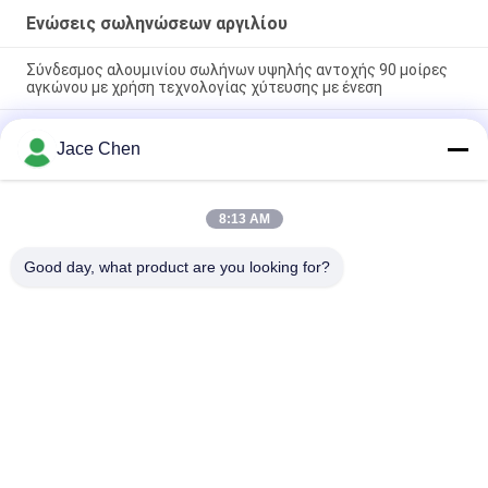
Ενώσεις σωληνώσεων αργιλίου
Σύνδεσμος αλουμινίου σωλήνων υψηλής αντοχής 90 μοίρες
αγκώνου με χρήση τεχνολογίας χύτευσης με ένεση
ISO9001 Πιστοποιημένο χύτευση πεπιεσμένου αλουμινίου
Jace Chen
αλουμινίου ανωτισμού ασημένιων σωλήνων για συστήματα
αδύναμων σωλήνων και βιομηχανικούς σταθμούς εργασίας
90 μοίρες Γυναικεία συμμετοχή αλουμινίου σωλήνα κοινή
8:13 AM
πετάμε χύτευση αγκώνα σύνδεσμος για συστήματα ράφι
σωλήνων
Good day, what product are you looking for?
Λαϊκή κατηγορία
Όλα
Συνδετήρες 
Ενώσεις Σωλήνων 
Σωλήνων Μετάλλων
Μετάλλων
Ενώσεις 
Σωλήνας Κραμάτων 
Σωληνώσεων 
Αλουμινίου
Αργιλίου