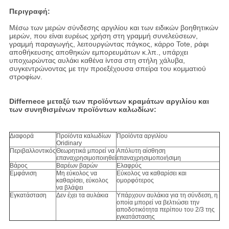
Περιγραφή:
Μέσω των μερών σύνδεσης αργιλίου και των ειδικών βοηθητικών
μερών, που είναι ευρέως χρήση στη γραμμή συνελεύσεων,
γραμμή παραγωγής, λειτουργώντας πάγκος, κάρρο Tote, ράφι
αποθήκευσης αποθηκών εμπορευμάτων κ.λπ., υπάρχει
υποχωρώντας αυλάκι καθένα ίντσα στη στήλη χάλυβα,
συγκεντρώνοντας με την προεξέχουσα σπείρα του κομματιού
στροφίων.
Differnece μεταξύ των προϊόντων κραμάτων αργιλίου και
των συνηθισμένων προϊόντων καλωδίων:
Διαφορά
Προϊόντα καλωδίων
Προϊόντα αργιλίου
Oridinary
Περιβαλλοντικός
Θεωρητικά μπορεί να
Απόλυτη αίσθηση
επαναχρησιμοποιηθεί
επαναχρησιμοποιήσιμη
Βάρος
Βαρέων βαρών
Ελαφρύς
Εμφάνιση
Μη εύκολος να
Εύκολος να καθαρίσει και
καθαρίσει, εύκολος
ομορφότερος
να βλάψει
Εγκατάσταση
Δεν έχει τα αυλάκια
Υπάρχουν αυλάκια για τη σύνδεση, η
οποία μπορεί να βελτιώσει την
αποδοτικότητα περίπου του 2/3 της
εγκατάστασης