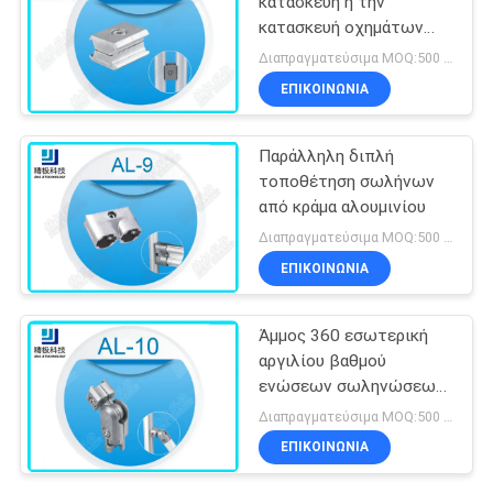
κατασκευή ή την
κατασκευή οχημάτων
από υδρατλαντικό
Διαπραγματεύσιμα MOQ:500 Σύνολα
χάλυβα
ΕΠΙΚΟΙΝΩΝΊΑ
Παράλληλη διπλή
τοποθέτηση σωλήνων
από κράμα αλουμινίου
Διαπραγματεύσιμα MOQ:500 Σύνολα
ΕΠΙΚΟΙΝΩΝΊΑ
Άμμος 360 εσωτερική
αργιλίου βαθμού
ενώσεων σωληνώσεων
που ανατινάζει την
Διαπραγματεύσιμα MOQ:500 Σύνολα
ελεύθερη περιστροφή
ΕΠΙΚΟΙΝΩΝΊΑ
Al-10