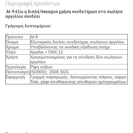
Περιγραφή προϊόντων
Al-9 έξω η διπλή Hexagon χρήση συνδετήρων στο σωλήνα
αργιλίου συνδέει
Γρήγορη λεπτομέρεια:
Πρότυπο
Al-9
Όνομα
Εξωτερικός διπλός συνδετήρας σωλήνων αργιλίου
Χρώμα
Υποβάλλοντας σε ανοδική οξείδωση ασήμι
Υλικό
Αργίλιο + ΠΑΧ-12
Χρήση
Χρησιμοποιημένος για τη σύνδεση δύο σωλήνων
αργιλίου
Τεχνολογία
Ρίψη κύβων
Πιστοποίηση
ISO9001: 2008 SGS
Εφαρμογή
Γραμμή παραγωγής, λειτουργώντας πάγκος, κάρρο
Tote, ράφι αποθήκευσης
αποθηκών εμπορευμάτων