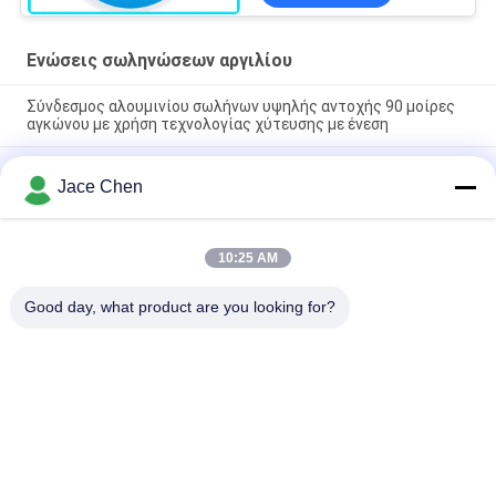
Al-10
Ενώσεις σωληνώσεων αργιλίου
Σύνδεσμος αλουμινίου σωλήνων υψηλής αντοχής 90 μοίρες
αγκώνου με χρήση τεχνολογίας χύτευσης με ένεση
ISO9001 Πιστοποιημένο χύτευση πεπιεσμένου αλουμινίου
Jace Chen
αλουμινίου ανωτισμού ασημένιων σωλήνων για συστήματα
αδύναμων σωλήνων και βιομηχανικούς σταθμούς εργασίας
90 μοίρες Γυναικεία συμμετοχή αλουμινίου σωλήνα κοινή
10:25 AM
πετάμε χύτευση αγκώνα σύνδεσμος για συστήματα ράφι
σωλήνων
Good day, what product are you looking for?
Λαϊκή κατηγορία
Όλα
Συνδετήρες 
Ενώσεις Σωλήνων 
Σωλήνων Μετάλλων
Μετάλλων
Ενώσεις 
Σωλήνας Κραμάτων 