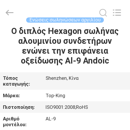
Shenzhen
Jingji
Technology
Co.,
Ltd..
Ενώσεις σωληνώσεων αργιλίου
All
Rights
Reserved.
Ο διπλός Hexagon σωλήνας
ΣΠΊΤΙ
αλουμινίου συνδετήρων
ΠΡΟΪΌΝΤΑ
ενώνει την επιφάνεια
οξείδωσης Al-9 Andoic
ΣΧΕΤΙΚΆ
ΜΕ
Τόπος
Shenzhen, Κίνα
καταγωγής:
ΕΜΆΣ
Μάρκα:
Top-King
ΕΠΙΣΚΈΨΕΙΣ
Πιστοποίηση:
ISO9001:2008;RoHS
ΣΤΟ
Αριθμό
AL-9
ΕΡΓΟΣΤΆΣΙΟ
μοντέλου: