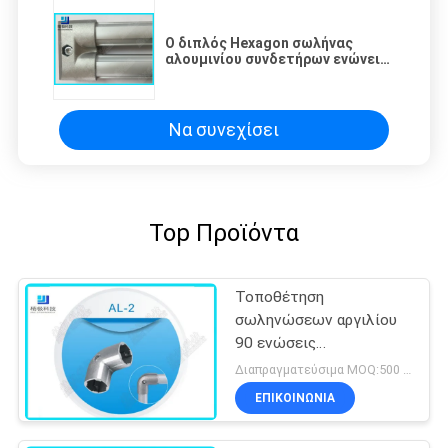
Ο διπλός Hexagon σωλήνας
αλουμινίου συνδετήρων ενώνει
την επιφάνεια οξείδωσης Al-9
Andoic
Να συνεχίσει
Top Προϊόντα
Τοποθέτηση
σωληνώσεων αργιλίου
90 ενώσεις
σωληνώσεων αργιλίου
Διαπραγματεύσιμα MOQ:500 Σύνολα
αγκώνων βαθμού για το
ΕΠΙΚΟΙΝΩΝΊΑ
σωλήνα OD 28mm