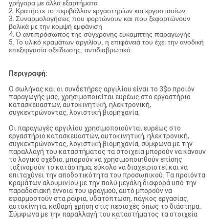
γρήγορα με άλλα εξαρτήματα
2.
Κρατήστε το περιβάλλον εργαστηρίων και εργοστασίων
3.
Συναρμολογήσεις που φορτώνουν και που ξεφορτώνουν
βολικά με την κομψή εμφάνιση
4.
Ο αντιπρόσωπος της σύγχρονης εύκαμπτης παραγωγής
5.
Το υλικό κραμάτων αργιλίου, η επιφάνειά του έχει την ανοδική
επεξεργασία οξείδωσης, αντιδιαβρωτικό
Περιγραφή:
Ο σωλήνας και οι συνδετήρες αργιλίου είναι το 3$ο προϊόν
παραγωγής μας, χρησιμοποιείται ευρέως στο εργαστήριο
κατασκευαστών, αυτοκινητική, ηλεκτρονική,
συγκεντρώνοντας, λογιστική βιομηχανία,
Οι παραγωγές αργιλίου χρησιμοποιούνται ευρέως στο
εργαστήριο κατασκευαστών, αυτοκινητική, ηλεκτρονική,
συγκεντρώνοντας, λογιστική βιομηχανία, σύμφωνα με την
παραλλαγή του καταστήματος τα στοιχεία μπορούν να κάνουν
το λογικό σχέδιο, μπορούν να χρησιμοποιηθούν επίσης
ταξινομούν το κατάστημα, εύκολο να διαχειριστεί και να
επιταχύνει την αποδοτικότητα του προσωπικού. Τα προϊόντα
κραμάτων αλουμινίου με την πολύ μεγάλη διαφορά υπό την
παραδοσιακή έννοια του φραγμού, αυτό μπορούν να
εφαρμοστούν στα ράφια, υδατόπτωση, πάγκος εργασίας,
αυτοκίνητα, καθαρή χρήση στις περιοχές όπως το διάστημα.
Σύμφωνα με την παραλλαγή του καταστήματος τα στοιχεία