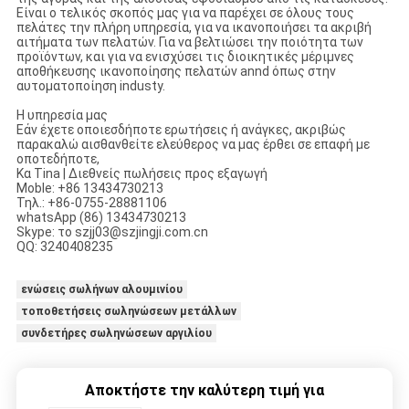
Είναι ο τελικός σκοπός μας για να παρέχει σε όλους τους
πελάτες την πλήρη υπηρεσία, για να ικανοποιήσει τα ακριβή
αιτήματα των πελατών. Για να βελτιώσει την ποιότητα των
προϊόντων, και για να ενισχύσει τις διοικητικές μέριμνες
αποθήκευσης ικανοποίησης πελατών annd όπως στην
αυτοματοποίηση industy.
Η υπηρεσία μας
Εάν έχετε οποιεσδήποτε ερωτήσεις ή ανάγκες, ακριβώς
παρακαλώ αισθανθείτε ελεύθερος να μας έρθει σε επαφή με
οποτεδήποτε,
Κα Tina | Διεθνείς πωλήσεις προς εξαγωγή
Moble: +86 13434730213
Τηλ.: +86-0755-28881106
whatsApp (86) 13434730213
Skype: το szjj03@szjingji.com.cn
QQ: 3240408235
ενώσεις σωλήνων αλουμινίου
τοποθετήσεις σωληνώσεων μετάλλων
συνδετήρες σωληνώσεων αργιλίου
Αποκτήστε την καλύτερη τιμή για