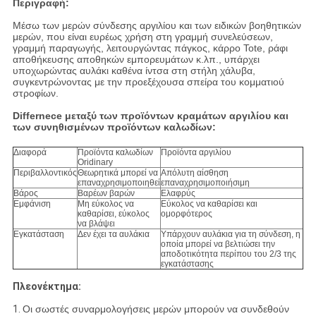
Περιγραφή:
Μέσω των μερών σύνδεσης αργιλίου και των ειδικών βοηθητικών
μερών, που είναι ευρέως χρήση στη γραμμή συνελεύσεων,
γραμμή παραγωγής, λειτουργώντας πάγκος, κάρρο Tote, ράφι
αποθήκευσης αποθηκών εμπορευμάτων κ.λπ., υπάρχει
υποχωρώντας αυλάκι καθένα ίντσα στη στήλη χάλυβα,
συγκεντρώνοντας με την προεξέχουσα σπείρα του κομματιού
στροφίων.
Differnece μεταξύ των προϊόντων κραμάτων αργιλίου και
των συνηθισμένων προϊόντων καλωδίων:
Διαφορά
Προϊόντα καλωδίων
Προϊόντα αργιλίου
Oridinary
Περιβαλλοντικός
Θεωρητικά μπορεί να
Απόλυτη αίσθηση
επαναχρησιμοποιηθεί
επαναχρησιμοποιήσιμη
Βάρος
Βαρέων βαρών
Ελαφρύς
Εμφάνιση
Μη εύκολος να
Εύκολος να καθαρίσει και
καθαρίσει, εύκολος
ομορφότερος
να βλάψει
Εγκατάσταση
Δεν έχει τα αυλάκια
Υπάρχουν αυλάκια για τη σύνδεση, η
οποία μπορεί να βελτιώσει την
αποδοτικότητα περίπου του 2/3 της
εγκατάστασης
Πλεονέκτημα:
1.
Οι σωστές συναρμολογήσεις μερών μπορούν να συνδεθούν