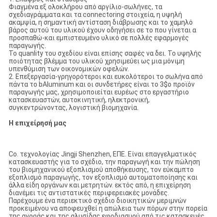
Φιαγμένα εξ ολοκλήρου από αργίλιο-σωλήνες, τα
σχεδιαγράμματα και τα connectoring στοιχεία, η υψηλή
ακαμψία, η σημαντική αντίσταση διάβρωσης και το χαμηλό
βάρος αυτού του υλικού έχουν οδηγήσει σε το που γίνεται α
προσπαθώ-και εμπιστευμένο υλικό σε πολλές εφαρμογές
παραγωγής.
Το quanlity του σχεδίου είναι επίσης σαφές να δει. Το υψηλής
ποιότητας βλέμμα του υλικού χρησιμεύει ως μια μόνιμη
υπενθύμιση των οικονομικών οφελών.
2. Επεξεργασία-γρηγορότεροι και ευκολότεροι το σωλήνα από
πάντα το bAluminum και οι συνδετήρες είναι το 3$ο προϊόν
παραγωγής μας, χρησιμοποιείται ευρέως στο εργαστήριο
κατασκευαστών, αυτοκινητική, ηλεκτρονική,
συγκεντρώνοντας, λογιστική βιομηχανία.
Η επιχείρησή μας
Co. τεχνολογίας Jingji Shenzhen, ΕΠΕ. Είναι επαγγελματικός
κατασκευαστής για το σχέδιο, την παραγωγή και την πώληση
του βιομηχανικού εξοπλισμού αποθήκευσης, τον εύκαμπτο
εξοπλισμό παραγωγής, τον εξοπλισμό αυτοματοποίησης και
άλλα είδη οργάνων και μετρητών. εκτός από, η επιχείρηση
διανέμει τις αντιστατικές περιφερειακές μονάδες.
Παρέχουμε ένα περιεκτικό σχέδιο διοικητικών μεριμνών
προκειμένου να αποφευχθεί η απώλεια των πόρων στην πορεία
της αγοράς και της αλυσίδας εφοδιασμού από τις κατασκευές.