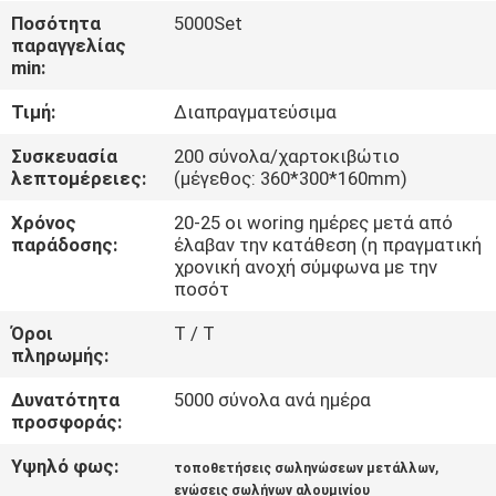
Ποσότητα
5000Set
παραγγελίας
ΈΛΕΓΧΟΣ
min:
ΠΟΙΌΤΗΤΑΣ
Τιμή:
Διαπραγματεύσιμα
ΕΠΙΚΟΙΝΩΝΉΣΤΕ
Συσκευασία
200 σύνολα/χαρτοκιβώτιο
λεπτομέρειες:
(μέγεθος: 360*300*160mm)
ΜΑΖΊ
Χρόνος
20-25 οι woring ημέρες μετά από
ΜΑΣ
παράδοσης:
έλαβαν την κατάθεση (η πραγματική
χρονική ανοχή σύμφωνα με την
ποσότ
ΖΗΤΉΣΤΕ
Όροι
T / T
ΜΙΑ
πληρωμής:
ΠΡΟΣΦΟΡΆ
Δυνατότητα
5000 σύνολα ανά ημέρα
προσφοράς:
SITEMAP
Υψηλό φως:
,
τοποθετήσεις σωληνώσεων μετάλλων
ενώσεις σωλήνων αλουμινίου