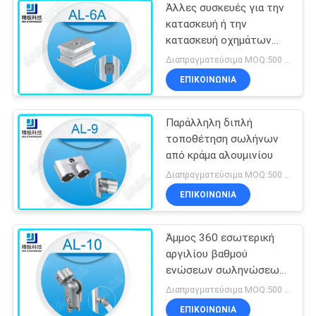
Άλλες συσκευές για την
κατασκευή ή την
κατασκευή οχημάτων
από υδρατλαντικό
Διαπραγματεύσιμα MOQ:500 Σύνολα
χάλυβα
ΕΠΙΚΟΙΝΩΝΊΑ
Παράλληλη διπλή
τοποθέτηση σωλήνων
από κράμα αλουμινίου
Διαπραγματεύσιμα MOQ:500 Σύνολα
ΕΠΙΚΟΙΝΩΝΊΑ
Άμμος 360 εσωτερική
αργιλίου βαθμού
ενώσεων σωληνώσεων
που ανατινάζει την
Διαπραγματεύσιμα MOQ:500 Σύνολα
ελεύθερη περιστροφή
ΕΠΙΚΟΙΝΩΝΊΑ