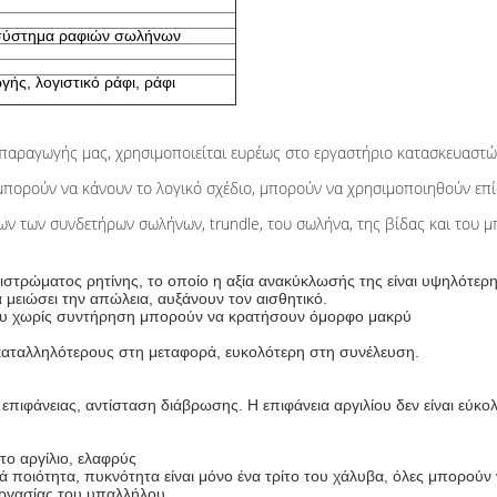
 σύστημα ραφιών σωλήνων
ής, λογιστικό ράφι, ράφι
 παραγωγής μας, χρησιμοποιείται ευρέως στο εργαστήριο κατασκευαστών
πορούν να κάνουν το λογικό σχέδιο, μπορούν να χρησιμοποιηθούν επίση
των συνδετήρων σωλήνων, trundle, του σωλήνα, της βίδας και του μ
στρώματος ρητίνης, το οποίο η αξία ανακύκλωσής της είναι υψηλότερη
μειώσει την απώλεια, αυξάνουν τον αισθητικό.
λίου χωρίς συντήρηση μπορούν να κρατήσουν όμορφο μακρύ
αταλληλότερους στη μεταφορά, ευκολότερη στη συνέλευση.
επιφάνειας, αντίσταση διάβρωσης. Η επιφάνεια αργιλίου δεν είναι εύκολ
το αργίλιο, ελαφρύς
ά ποιότητα, πυκνότητα είναι μόνο ένα τρίτο του χάλυβα, όλες μπορούν να
 εργασίας του υπαλλήλου.