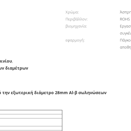
Χρώμα:
Άσπρη
Περιβάλλον:
ROHS
βιομηχανία:
Εργασ
συγκέ
εφαρμογή:
Πάγκο
αποθη
ινίου
,
ων διαμέτρων
ό την εξωτερική διάμετρο 28mm Al-β σωληνώσεων