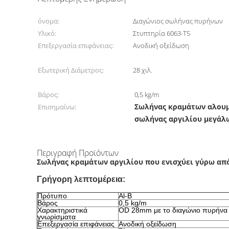
όνομα:
Διαγώνιος σωλήνας πυρήνων
Υλικό:
Στυπτηρία 6063-T5
Επεξεργασία επιφάνειας:
Ανοδική οξείδωση
Εξωτερική Διάμετρος:
28 χιλ.
Βάρος:
0,5 kg/m
Σωλήνας κραμάτων αλουμ
Επισημαίνω:
σωλήνας αργιλίου μεγάλ
Περιγραφή Προϊόντων
Σωλήνας κραμάτων αργιλίου που ενισχύει γύρω απ
Γρήγορη λεπτομέρεια:
Πρότυπο
Al-Β
Βάρος
0,5 kg/m
Χαρακτηριστικά
OD 28mm με το διαγώνιο πυρήνα
γνωρίσματα
Επεξεργασία επιφάνειας
Ανοδική οξείδωση