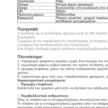
Τεχνολογία
Ρίψη
Χρώμα
Άσπρη άμμος ψεκασμού
Usege
Ενισχύοντας στη συνέλευση στο
OD
28mm
Πρότυπα μήκους:
4000mm/bar
Εφαρμογή
Πάγκος εργασίας, γραμμή παραγωγ
αποθηκών εμπορευμάτων.
Περιγραφή:
Ο σωλήνας και οι συνδετήρες αργιλίου είναι το 3$ο προϊόν
βιομηχανία,
Σύμφωνα με την παραλλαγή του καταστήματος τα στοιχεία μ
επιταχύνει την αποδοτικότητα του προσωπικού
Ένα πλήρες σύστημα ραφιών σωλήνων συμπεριλαμβανομένων 
Πλεονέκτημα:
1, παραγωγές κραμάτων αργιλίου χωρίς ένα στρώμα του επι
2, τεχνολογία ρίψεων κύβων έκαναν τον τρόπο σύνδεσης να 
3, όμορφη επιφάνεια, μέσω της όξινης επεξεργασίας αργι
χρόνος.
4, περισσότερο φως από τους παραδοσιακούς φραγμούς, κ
Χαρακτηριστικά γνωρίσματα:
1.
Όμορφη επιφάνεια
Καταστολή του αργιλίου μετά από να εξετάσει την οξείδωση 
2.
Περιβαλλοντικά ανθρώπινος
Όλες το πλαίσιο και οι συναρμολογήσεις αποτελούνται από 
Το πλαίσιο και οι συναρμολογήσεις αργιλίου από την ελαφρι
καροτσάκι, καλή κινητικότητα, μπορεί να μειώσει το φόρτο