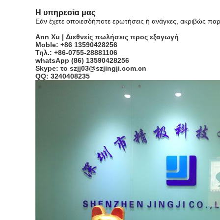
Η υπηρεσία μας
Εάν έχετε οποιεσδήποτε ερωτήσεις ή ανάγκες, ακριβώς παρ
Ann Xu | Διεθνείς πωλήσεις προς εξαγωγή
Moble: +86 13590428256
Τηλ.: +86-0755-28881106
whatsApp (86) 13590428256
Skype: το szjj03@szjingji.com.cn
QQ: 3240408235