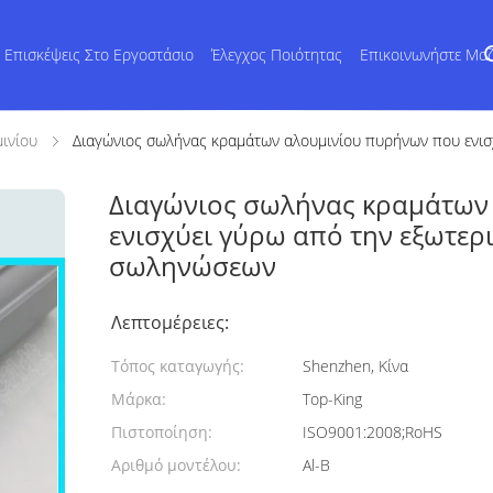
Επισκέψεις Στο Εργοστάσιο
Έλεγχος Ποιότητας
Επικοινωνήστε Μα
ινίου
Διαγώνιος σωλήνας κραμάτων αλουμινίου πυρήνων που ενισ
Διαγώνιος σωλήνας κραμάτων
ενισχύει γύρω από την εξωτερ
σωληνώσεων
Λεπτομέρειες:
Τόπος καταγωγής:
Shenzhen, Κίνα
Μάρκα:
Top-King
Πιστοποίηση:
ISO9001:2008;RoHS
Αριθμό μοντέλου:
Al-Β