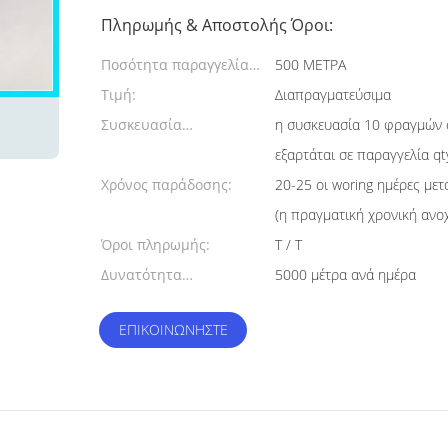
Πληρωμής & Αποστολής Όροι:
Ποσότητα παραγγελίας
500 ΜΕΤΡΑ
min:
Τιμή:
Διαπραγματεύσιμα
Συσκευασία
η συσκευασία 10 φραγμών σ
λεπτομέρειες:
εξαρτάται σε παραγγελία qt
Χρόνος παράδοσης:
20-25 οι woring ημέρες με
(η πραγματική χρονική αν
Όροι πληρωμής:
T / T
Δυνατότητα
5000 μέτρα ανά ημέρα
προσφοράς:
ΕΠΙΚΟΙΝΩΝΉΣΤΕ