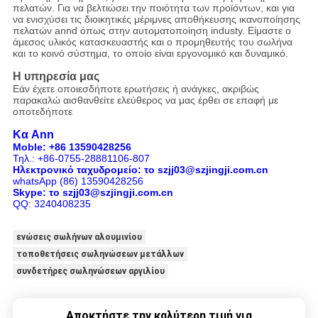
πελατών. Για να βελτιώσει την ποιότητα των προϊόντων, και για
να ενισχύσει τις διοικητικές μέριμνες αποθήκευσης ικανοποίησης
πελατών annd όπως στην αυτοματοποίηση industy. Είμαστε ο
άμεσος υλικός κατασκευαστής και ο προμηθευτής του σωλήνα
και το κοινό σύστημα, το οποίο είναι εργονομικό και δυναμικό.
Η υπηρεσία μας
Εάν έχετε οποιεσδήποτε ερωτήσεις ή ανάγκες, ακριβώς
παρακαλώ αισθανθείτε ελεύθερος να μας έρθει σε επαφή με
οποτεδήποτε
Κα Ann
Moble: +86 13590428256
Τηλ.: +86-0755-28881106-807
Ηλεκτρονικό ταχυδρομείο: το szjj03@szjingji.com.cn
whatsApp (86) 13590428256
Skype: το szjj03@szjingji.com.cn
QQ: 3240408235
ενώσεις σωλήνων αλουμινίου
τοποθετήσεις σωληνώσεων μετάλλων
συνδετήρες σωληνώσεων αργιλίου
Αποκτήστε την καλύτερη τιμή για