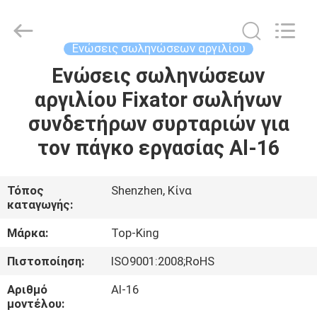
Shenzhen
Jingji
Technology
Co.,
Ltd..
Ενώσεις σωληνώσεων αργιλίου
All
Rights
Reserved.
Ενώσεις σωληνώσεων
ΣΠΊΤΙ
αργιλίου Fixator σωλήνων
ΠΡΟΪΌΝΤΑ
συνδετήρων συρταριών για
τον πάγκο εργασίας Al-16
ΣΧΕΤΙΚΆ
ΜΕ
Τόπος
Shenzhen, Κίνα
καταγωγής:
ΕΜΆΣ
Μάρκα:
Top-King
ΕΠΙΣΚΈΨΕΙΣ
Πιστοποίηση:
ISO9001:2008;RoHS
ΣΤΟ
Αριθμό
Al-16
ΕΡΓΟΣΤΆΣΙΟ
μοντέλου: