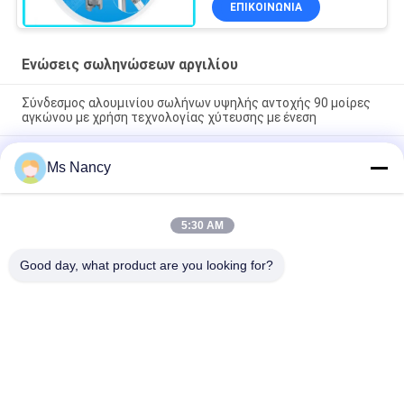
ΕΠΙΚΟΙΝΩΝΊΑ
Al-10
Ενώσεις σωληνώσεων αργιλίου
Σύνδεσμος αλουμινίου σωλήνων υψηλής αντοχής 90 μοίρες
αγκώνου με χρήση τεχνολογίας χύτευσης με ένεση
ISO9001 Πιστοποιημένο χύτευση πεπιεσμένου αλουμινίου
Ms Nancy
αλουμινίου ανωτισμού ασημένιων σωλήνων για συστήματα
αδύναμων σωλήνων και βιομηχανικούς σταθμούς εργασίας
90 μοίρες Γυναικεία συμμετοχή αλουμινίου σωλήνα κοινή
5:30 AM
πετάμε χύτευση αγκώνα σύνδεσμος για συστήματα ράφι
σωλήνων
Good day, what product are you looking for?
Λαϊκή κατηγορία
Όλα
Συνδετήρες 
Ενώσεις Σωλήνων 
Σωλήνων Μετάλλων
Μετάλλων