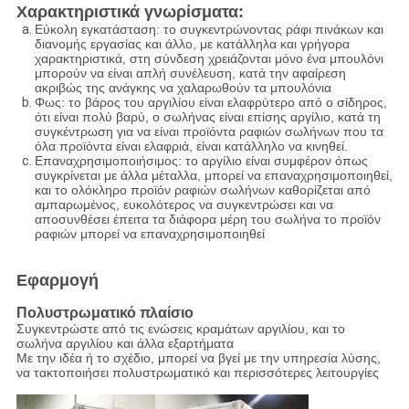
Χαρακτηριστικά γνωρίσματα:
Εύκολη εγκατάσταση: το συγκεντρώνοντας ράφι πινάκων και
διανομής εργασίας και άλλο, με κατάλληλα και γρήγορα
χαρακτηριστικά, στη σύνδεση χρειάζονται μόνο ένα μπουλόνι
μπορούν να είναι απλή συνέλευση, κατά την αφαίρεση
ακριβώς της ανάγκης να χαλαρωθούν τα μπουλόνια
Φως: το βάρος του αργιλίου είναι ελαφρύτερο από ο σίδηρος,
ότι είναι πολύ βαρύ, ο σωλήνας είναι επίσης αργίλιο, κατά τη
συγκέντρωση για να είναι προϊόντα ραφιών σωλήνων που τα
όλα προϊόντα είναι ελαφριά, είναι κατάλληλο να κινηθεί.
Επαναχρησιμοποιήσιμος: το αργίλιο είναι συμφέρον όπως
συγκρίνεται με άλλα μέταλλα, μπορεί να επαναχρησιμοποιηθεί,
και το ολόκληρο προϊόν ραφιών σωλήνων καθορίζεται από
αμπαρωμένος, ευκολότερος να συγκεντρώσει και να
αποσυνθέσει έπειτα τα διάφορα μέρη του σωλήνα το προϊόν
ραφιών μπορεί να επαναχρησιμοποιηθεί
Εφαρμογή
Πολυστρωματικό πλαίσιο
Συγκεντρώστε από τις ενώσεις κραμάτων αργιλίου, και το
σωλήνα αργιλίου και άλλα εξαρτήματα
Με την ιδέα ή το σχέδιο, μπορεί να βγεί με την υπηρεσία λύσης,
να τακτοποιήσει πολυστρωματικό και περισσότερες λειτουργίες