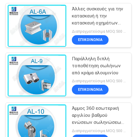
Άλλες συσκευές για την
κατασκευή ή την
κατασκευή οχημάτων
από υδρατλαντικό
Διαπραγματεύσιμα MOQ:500 Σύνολα
χάλυβα
ΕΠΙΚΟΙΝΩΝΊΑ
Παράλληλη διπλή
τοποθέτηση σωλήνων
από κράμα αλουμινίου
Διαπραγματεύσιμα MOQ:500 Σύνολα
ΕΠΙΚΟΙΝΩΝΊΑ
Άμμος 360 εσωτερική
αργιλίου βαθμού
ενώσεων σωληνώσεων
που ανατινάζει την
Διαπραγματεύσιμα MOQ:500 Σύνολα
ελεύθερη περιστροφή