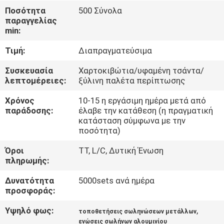
Ποσότητα
500 Σύνολα
παραγγελίας
ΈΛΕΓΧΟΣ
min:
ΠΟΙΌΤΗΤΑΣ
Τιμή:
Διαπραγματεύσιμα
ΕΠΙΚΟΙΝΩΝΉΣΤΕ
Συσκευασία
Χαρτοκιβώτια/υφαμένη τσάντα/
λεπτομέρειες:
ξύλινη παλέτα περίπτωσης
ΜΑΖΊ
Χρόνος
10-15 η εργάσιμη ημέρα μετά από
ΜΑΣ
παράδοσης:
έλαβε την κατάθεση (η πραγματική
κατάσταση σύμφωνα με την
ποσότητα)
ΖΗΤΉΣΤΕ
Όροι
TT, L/C, Δυτική Ένωση
ΜΙΑ
πληρωμής:
ΠΡΟΣΦΟΡΆ
Δυνατότητα
5000sets ανά ημέρα
προσφοράς:
SITEMAP
Υψηλό φως:
,
τοποθετήσεις σωληνώσεων μετάλλων
ενώσεις σωλήνων αλουμινίου