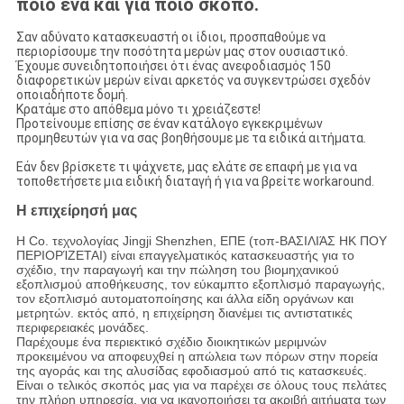
ποιο ένα και για ποιο σκοπό.
Σαν αδύνατο κατασκευαστή οι ίδιοι, προσπαθούμε να
περιορίσουμε την ποσότητα μερών μας στον ουσιαστικό.
Έχουμε συνειδητοποιήσει ότι ένας ανεφοδιασμός 150
διαφορετικών μερών είναι αρκετός να συγκεντρώσει σχεδόν
οποιαδήποτε δομή.
Κρατάμε στο απόθεμα μόνο τι χρειάζεστε!
Προτείνουμε επίσης σε έναν κατάλογο εγκεκριμένων
προμηθευτών για να σας βοηθήσουμε με τα ειδικά αιτήματα.
Εάν δεν βρίσκετε τι ψάχνετε, μας ελάτε σε επαφή με για να
τοποθετήσετε μια ειδική διαταγή ή για να βρείτε workaround.
Η επιχείρησή μας
Η Co. τεχνολογίας Jingji Shenzhen, ΕΠΕ (τοπ-ΒΑΣΙΛΙΆΣ HK ΠΟΥ
ΠΕΡΙΟΡΊΖΕΤΑΙ) είναι επαγγελματικός κατασκευαστής για το
σχέδιο, την παραγωγή και την πώληση του βιομηχανικού
εξοπλισμού αποθήκευσης, τον εύκαμπτο εξοπλισμό παραγωγής,
τον εξοπλισμό αυτοματοποίησης και άλλα είδη οργάνων και
μετρητών. εκτός από, η επιχείρηση διανέμει τις αντιστατικές
περιφερειακές μονάδες.
Παρέχουμε ένα περιεκτικό σχέδιο διοικητικών μεριμνών
προκειμένου να αποφευχθεί η απώλεια των πόρων στην πορεία
της αγοράς και της αλυσίδας εφοδιασμού από τις κατασκευές.
Είναι ο τελικός σκοπός μας για να παρέχει σε όλους τους πελάτες
την πλήρη υπηρεσία, για να ικανοποιήσει τα ακριβή αιτήματα των