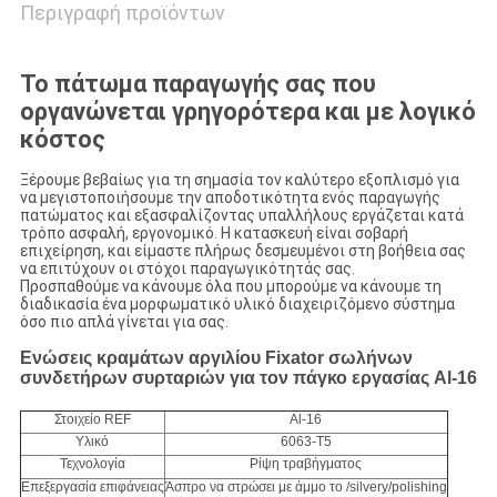
Περιγραφή προϊόντων
Το πάτωμα παραγωγής σας που
οργανώνεται γρηγορότερα και με λογικό
κόστος
Ξέρουμε βεβαίως για τη σημασία τον καλύτερο εξοπλισμό για
να μεγιστοποιήσουμε την αποδοτικότητα ενός παραγωγής
πατώματος και εξασφαλίζοντας υπαλλήλους εργάζεται κατά
τρόπο ασφαλή, εργονομικό. Η κατασκευή είναι σοβαρή
επιχείρηση, και είμαστε πλήρως δεσμευμένοι στη βοήθεια σας
να επιτύχουν οι στόχοι παραγωγικότητάς σας.
Προσπαθούμε να κάνουμε όλα που μπορούμε να κάνουμε τη
διαδικασία ένα μορφωματικό υλικό διαχειριζόμενο σύστημα
όσο πιο απλά γίνεται για σας.
Ενώσεις κραμάτων αργιλίου Fixator σωλήνων
συνδετήρων συρταριών για τον πάγκο εργασίας Al-16
Στοιχείο REF
Al-16
Υλικό
6063-T5
Τεχνολογία
Ρίψη τραβήγματος
Επεξεργασία επιφάνειας
Άσπρο να στρώσει με άμμο το /silvery/polishing