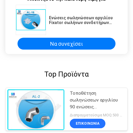
Ενώσεις σωληνώσεων αργιλίου
Fixator σωλήνων συνδετήρων
συρταριών για τον πάγκο
εργασίας Al-16
Να συνεχίσει
Top Προϊόντα
Τοποθέτηση
σωληνώσεων αργιλίου
90 ενώσεις
σωληνώσεων αργιλίου
Διαπραγματεύσιμα MOQ:500 Σύνολα
αγκώνων βαθμού για το
ΕΠΙΚΟΙΝΩΝΊΑ
σωλήνα OD 28mm