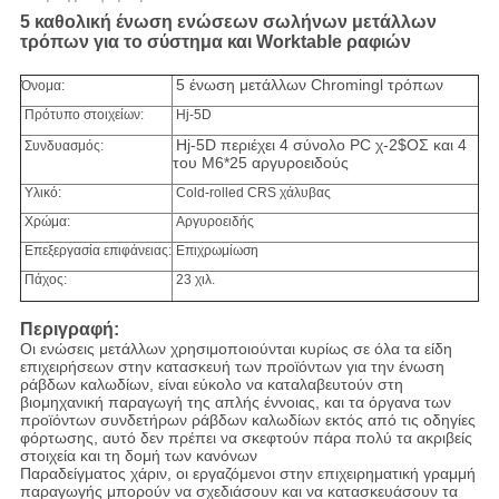
5 καθολική ένωση ενώσεων σωλήνων μετάλλων
τρόπων για το σύστημα και Worktable ραφιών
5 ένωση μετάλλων Chromingl τρόπων
Όνομα:
Πρότυπο στοιχείων:
Hj-5D
Hj-5D περιέχει 4 σύνολο PC χ-2$ΟΣ και 4
Συνδυασμός:
του M6*25 αργυροειδούς
Υλικό:
Cold-rolled CRS χάλυβας
Χρώμα:
Αργυροειδής
Επεξεργασία επιφάνειας:
Επιχρωμίωση
Πάχος:
23 χιλ.
Περιγραφή:
Οι ενώσεις μετάλλων χρησιμοποιούνται κυρίως σε όλα τα είδη
επιχειρήσεων στην κατασκευή των προϊόντων για την ένωση
ράβδων καλωδίων, είναι εύκολο να καταλαβευτούν στη
βιομηχανική παραγωγή της απλής έννοιας, και τα όργανα των
προϊόντων συνδετήρων ράβδων καλωδίων εκτός από τις οδηγίες
φόρτωσης, αυτό δεν πρέπει να σκεφτούν πάρα πολύ τα ακριβείς
στοιχεία και τη δομή των κανόνων
Παραδείγματος χάριν, οι εργαζόμενοι στην επιχειρηματική γραμμή
παραγωγής μπορούν να σχεδιάσουν και να κατασκευάσουν τα