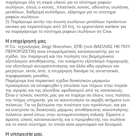
παράγουμε όλη τη σειρά υλικού για το σύστημα ραφιών
σωλήνων, όπως ο κοινός, πλαστικός κοινός, αδύνατος σωλήνας
μετάλλων, διαδρομή κυλίνδρων, εξάρτημα για το σύστημα
ραφιών σωλήνων.
2) Παράγουμε αυτήν την ένωση σωλήνων μετάλλων προϊόντων
serises για περισσότερο από 10 έτη, το εργοστάσιο earliesr για
να παραγάγουμε το σύστημα ραφιών σωλήνων σε Cina.
Η επιχείρησή μας
Η Co. τεχνολογίας Jingji Shenzhen, ΕΠΕ (τοπ-ΒΑΣΙΛΙΆΣ HK ΠΟΥ
ΠΕΡΙΟΡΊΖΕΤΑΙ) είναι επαγγελματικός κατασκευαστής για το
σχέδιο, την παραγωγή και την πώληση του βιομηχανικού
εξοπλισμού αποθήκευσης, τον εύκαμπτο εξοπλισμό παραγωγής,
τον εξοπλισμό αυτοματοποίησης και άλλα είδη οργάνων και
μετρητών. εκτός από, η επιχείρηση διανέμει τις αντιστατικές
περιφερειακές μονάδες.
Παρέχουμε ένα περιεκτικό σχέδιο διοικητικών μεριμνών
προκειμένου να αποφευχθεί η απώλεια των πόρων στην πορεία
της αγοράς και της αλυσίδας εφοδιασμού από τις κατασκευές.
Είναι ο τελικός σκοπός μας για να παρέχει σε όλους τους πελάτες
την πλήρη υπηρεσία, για να ικανοποιήσει τα ακριβή αιτήματα των
πελατών. Για να βελτιώσει την ποιότητα των προϊόντων, και για
να ενισχύσει τις διοικητικές μέριμνες αποθήκευσης ικανοποίησης
πελατών annd όπως στην αυτοματοποίηση industy. Είμαστε ο
άμεσος υλικός κατασκευαστής και ο προμηθευτής του σωλήνα
και το κοινό σύστημα, το οποίο είναι εργονομικό και δυναμικό.
Η υπηρεσία μας