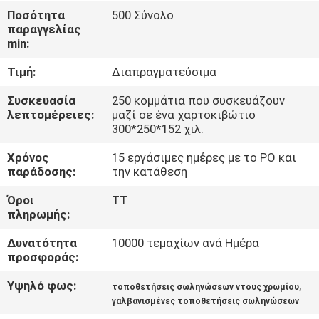
Ποσότητα
500 Σύνολο
παραγγελίας
ΈΛΕΓΧΟΣ
min:
ΠΟΙΌΤΗΤΑΣ
Τιμή:
Διαπραγματεύσιμα
ΕΠΙΚΟΙΝΩΝΉΣΤΕ
Συσκευασία
250 κομμάτια που συσκευάζουν
λεπτομέρειες:
μαζί σε ένα χαρτοκιβώτιο
ΜΑΖΊ
300*250*152 χιλ.
ΜΑΣ
Χρόνος
15 εργάσιμες ημέρες με το PO και
παράδοσης:
την κατάθεση
ΖΗΤΉΣΤΕ
Όροι
TT
πληρωμής:
ΜΙΑ
ΠΡΟΣΦΟΡΆ
Δυνατότητα
10000 τεμαχίων ανά Ημέρα
προσφοράς:
Υψηλό φως:
,
SITEMAP
τοποθετήσεις σωληνώσεων ντους χρωμίου
γαλβανισμένες τοποθετήσεις σωληνώσεων