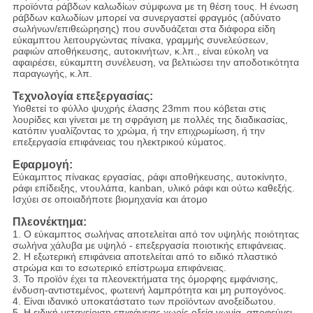
προϊόντα ράβδων καλωδίων σύμφωνα με τη θέση τους. Η ένωση
ράβδων καλωδίων μπορεί να συνεργαστεί φραγμός (αδύνατο
σωλήνων/επιθεώρησης) που συνδυάζεται στα διάφορα είδη
εύκαμπτου λειτουργώντας πίνακα, γραμμής συνελεύσεων,
ραφιών αποθήκευσης, αυτοκινήτων, κ.λπ., είναι εύκολη να
αφαιρέσει, εύκαμπτη συνέλευση, να βελτιώσει την αποδοτικότητα
παραγωγής, κ.λπ.
Τεχνολογία επεξεργασίας:
Υιοθετεί το φύλλο ψυχρής έλασης 23mm που κόβεται στις
λουρίδες και γίνεται με τη σφράγιση με πολλές της διαδικασίας,
κατόπιν γυαλίζοντας το χρώμα, ή την επιχρωμίωση, ή την
επεξεργασία επιφάνειας του ηλεκτρικού κύματος.
Εφαρμογή:
Εύκαμπτος πίνακας εργασίας, ράφι αποθήκευσης, αυτοκίνητο,
ράφι επίδειξης, ντουλάπα, kanban, υλικό ράφι και ούτω καθεξής.
Ισχύει σε οποιαδήποτε βιομηχανία και άτομο
Πλεονέκτημα:
1. Ο εύκαμπτος σωλήνας αποτελείται από τον υψηλής ποιότητας
σωλήνα χάλυβα με υψηλό - επεξεργασία ποιοτικής επιφάνειας.
2.
Η εξωτερική επιφάνεια αποτελείται από το ειδικό πλαστικό
στρώμα και το εσωτερικό επίστρωμα επιφάνειας.
3.
Το προϊόν έχει τα πλεονεκτήματα της όμορφης εμφάνισης,
ένδυση-αντιστεμένος, φωτεινή λαμπρότητα και μη ρυπογόνος.
4.
Είναι ιδανικό υποκατάστατο των προϊόντων ανοξείδωτου.
5.
Η ειδική μεταχείριση επιφάνειας χωρίς οξεία γωνία, αποφεύγει