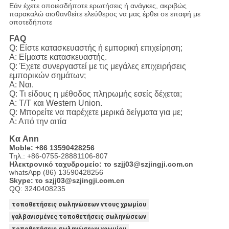
Εάν έχετε οποιεσδήποτε ερωτήσεις ή ανάγκες, ακριβώς
παρακαλώ αισθανθείτε ελεύθερος να μας έρθει σε επαφή με
οποτεδήποτε
FAQ
Q: Είστε κατασκευαστής ή εμπορική επιχείρηση;
Α: Είμαστε κατασκευαστής.
Q: Έχετε συνεργαστεί με τις μεγάλες επιχειρήσεις
εμπορικών σημάτων;
Α: Ναι.
Q: Τι είδους η μέθοδος πληρωμής εσείς δέχεται;
Α: T/T και Western Union.
Q: Μπορείτε να παρέχετε μερικά δείγματα για με;
Α: Από την αιτία
Κα Ann
Moble: +86 13590428256
Τηλ.: +86-0755-28881106-807
Ηλεκτρονικό ταχυδρομείο: το szjj03@szjingji.com.cn
whatsApp (86) 13590428256
Skype: το szjj03@szjingji.com.cn
QQ: 3240408235
τοποθετήσεις σωληνώσεων ντους χρωμίου
γαλβανισμένες τοποθετήσεις σωληνώσεων
τοποθετήσεις σωληνώσεων χρωμίου