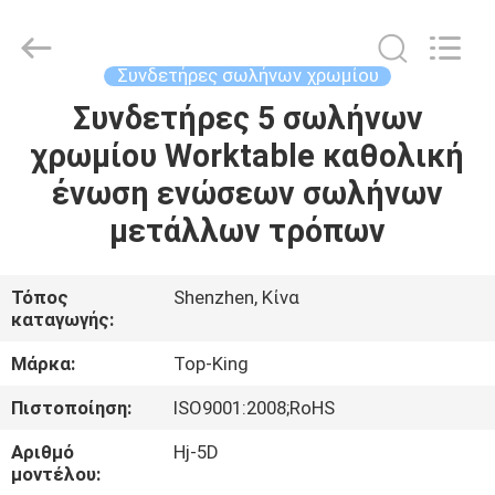
Shenzhen
Jingji
Technology
Co.,
Ltd..
Συνδετήρες σωλήνων χρωμίου
All
Rights
Reserved.
Συνδετήρες 5 σωλήνων
ΣΠΊΤΙ
χρωμίου Worktable καθολική
ΠΡΟΪΌΝΤΑ
ένωση ενώσεων σωλήνων
μετάλλων τρόπων
ΣΧΕΤΙΚΆ
ΜΕ
Τόπος
Shenzhen, Κίνα
καταγωγής:
ΕΜΆΣ
Μάρκα:
Top-King
ΕΠΙΣΚΈΨΕΙΣ
Πιστοποίηση:
ISO9001:2008;RoHS
ΣΤΟ
Αριθμό
Hj-5D
ΕΡΓΟΣΤΆΣΙΟ
μοντέλου: