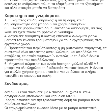
εντελώς το ανθρώπινο σώμα, τα εξαρτήματα και τα εξαρτήματα,
και άλλα στοιχεία μεταξύ να διαπεράσει
Χαρακτηριστικά γνωρίσματα:
1. Εύκαμπτος και δημιουργικός: η απλή δομή, και η
δημιουργικότητά σας μπορούν να χρησιμοποιηθούν.
3. Ευελιξία: μορφωματική δομή, εύκολη να αναδομήσει, να σας
κάνει να έχετε πάντα το φρέσκο συναίσθημα.
4. Ασφάλεια: εύκαμπτη πλαστική επιφάνεια σωλήνων για να
μειώσει τον κίνδυνο τραυματισμού για τους εργαζομένους στον
εργασιακό χώρο
5. Προστασία του περιβάλλοντος: η μη ρυπογόνος παραγωγή, τα
συστατικά είναι απολύτως ανακυκλώσιμη, και αποβάλλει τα
απόβλητα, τα οποία συμφωνούν εντελώς με τη διεθνή έννοια
προστασίας του περιβάλλοντος
6. Μηχανικοί σώματος: ένα ενιαίο hexagon γαλλικό κλειδί M6
μπορεί να ολοκληρώσει τη διαδικασία εγκαταστάσεων. Η έννοια
για πολλές χρήσεις χρησιμοποιείται για να δώσει το πλήρες
παιχνίδι στα οικονομικά οφέλη.
Συνδυασμός:
ένα hj-5D είναι συνδυάζει με 4 σύνολο PC χ-2$ΟΣ και 4
αργυροειδών μπουλονιού και καρυδιού M6*25
Χρησιμοποιείται για την τρισδιάστατη δομή 90 βαθμού πέντε
σύνθετων σωλήνων
Οι επιχρωμιώνοντας ενώσεις Meta με το μαύρο
αντιστατικό