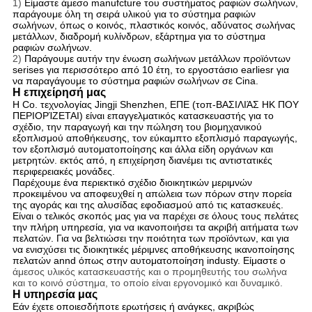
1)
Είμαστε άμεσο manufcture του συστήματος ραφιών σωλήνων,
παράγουμε όλη τη σειρά υλικού για το σύστημα ραφιών
σωλήνων, όπως ο κοινός, πλαστικός κοινός, αδύνατος σωλήνας
μετάλλων, διαδρομή κυλίνδρων, εξάρτημα για το σύστημα
ραφιών σωλήνων.
2)
Παράγουμε αυτήν την ένωση σωλήνων μετάλλων προϊόντων
serises για περισσότερο από 10 έτη, το εργοστάσιο earliesr για
να παραγάγουμε το σύστημα ραφιών σωλήνων σε Cina.
Η επιχείρησή μας
Η Co. τεχνολογίας Jingji Shenzhen, ΕΠΕ (τοπ-ΒΑΣΙΛΙΆΣ HK ΠΟΥ
ΠΕΡΙΟΡΊΖΕΤΑΙ) είναι επαγγελματικός κατασκευαστής για το
σχέδιο, την παραγωγή και την πώληση του βιομηχανικού
εξοπλισμού αποθήκευσης, τον εύκαμπτο εξοπλισμό παραγωγής,
τον εξοπλισμό αυτοματοποίησης και άλλα είδη οργάνων και
μετρητών. εκτός από, η επιχείρηση διανέμει τις αντιστατικές
περιφερειακές μονάδες.
Παρέχουμε ένα περιεκτικό σχέδιο διοικητικών μεριμνών
προκειμένου να αποφευχθεί η απώλεια των πόρων στην πορεία
της αγοράς και της αλυσίδας εφοδιασμού από τις κατασκευές.
Είναι ο τελικός σκοπός μας για να παρέχει σε όλους τους πελάτες
την πλήρη υπηρεσία, για να ικανοποιήσει τα ακριβή αιτήματα των
πελατών. Για να βελτιώσει την ποιότητα των προϊόντων, και για
να ενισχύσει τις διοικητικές μέριμνες αποθήκευσης ικανοποίησης
πελατών annd όπως στην αυτοματοποίηση industy. Είμαστε ο
άμεσος υλικός κατασκευαστής και ο προμηθευτής του σωλήνα
και το κοινό σύστημα, το οποίο είναι εργονομικό και δυναμικό.
Η υπηρεσία μας
Εάν έχετε οποιεσδήποτε ερωτήσεις ή ανάγκες, ακριβώς