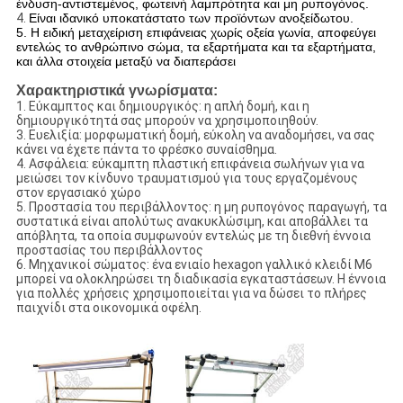
ένδυση-αντιστεμένος, φωτεινή λαμπρότητα και μη ρυπογόνος.
4.
Είναι ιδανικό υποκατάστατο των προϊόντων ανοξείδωτου.
5. Η ειδική μεταχείριση επιφάνειας χωρίς οξεία γωνία, αποφεύγει
εντελώς το ανθρώπινο σώμα, τα εξαρτήματα και τα εξαρτήματα,
και άλλα στοιχεία μεταξύ να διαπεράσει
Χαρακτηριστικά γνωρίσματα:
1. Εύκαμπτος και δημιουργικός: η απλή δομή, και η
δημιουργικότητά σας μπορούν να χρησιμοποιηθούν.
3. Ευελιξία: μορφωματική δομή, εύκολη να αναδομήσει, να σας
κάνει να έχετε πάντα το φρέσκο συναίσθημα.
4. Ασφάλεια: εύκαμπτη πλαστική επιφάνεια σωλήνων για να
μειώσει τον κίνδυνο τραυματισμού για τους εργαζομένους
στον εργασιακό χώρο
5. Προστασία του περιβάλλοντος: η μη ρυπογόνος παραγωγή, τα
συστατικά είναι απολύτως ανακυκλώσιμη, και αποβάλλει τα
απόβλητα, τα οποία συμφωνούν εντελώς με τη διεθνή έννοια
προστασίας του περιβάλλοντος
6. Μηχανικοί σώματος: ένα ενιαίο hexagon γαλλικό κλειδί M6
μπορεί να ολοκληρώσει τη διαδικασία εγκαταστάσεων. Η έννοια
για πολλές χρήσεις χρησιμοποιείται για να δώσει το πλήρες
παιχνίδι στα οικονομικά οφέλη.