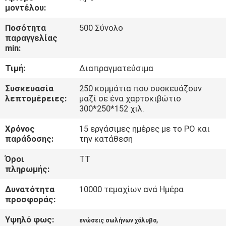
μοντέλου:
ΈΛΕΓΧΟΣ
Ποσότητα
500 Σύνολο
παραγγελίας
ΠΟΙΌΤΗΤΑΣ
min:
Τιμή:
Διαπραγματεύσιμα
ΕΠΙΚΟΙΝΩΝΉΣΤΕ
ΜΑΖΊ
Συσκευασία
250 κομμάτια που συσκευάζουν
λεπτομέρειες:
μαζί σε ένα χαρτοκιβώτιο
ΜΑΣ
300*250*152 χιλ.
Χρόνος
15 εργάσιμες ημέρες με το PO και
ΖΗΤΉΣΤΕ
παράδοσης:
την κατάθεση
ΜΙΑ
Όροι
TT
πληρωμής:
ΠΡΟΣΦΟΡΆ
Δυνατότητα
10000 τεμαχίων ανά Ημέρα
προσφοράς:
SITEMAP
Υψηλό φως:
,
ενώσεις σωλήνων χάλυβα