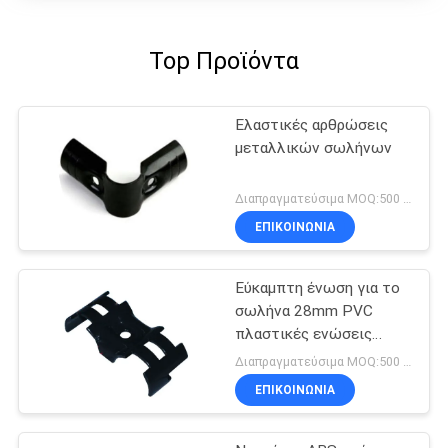
Top Προϊόντα
Ελαστικές αρθρώσεις
μεταλλικών σωλήνων
Διαπραγματεύσιμα MOQ:500 Σύνολο
ΕΠΙΚΟΙΝΩΝΊΑ
Εύκαμπτη ένωση για το
σωλήνα 28mm PVC
πλαστικές ενώσεις
σωλήνων μετάλλων που
Διαπραγματεύσιμα MOQ:500 Σύνολο
συνδέουν τον αδύνατο
ΕΠΙΚΟΙΝΩΝΊΑ
σωλήνα