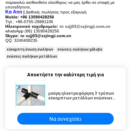
παρακαλώ αισθανθείτε ελεύθερος να μας έρθει σε επαφή με
οποτεδήποτε,
Κα Ann
|
Διεθνείς πωλήσεις προς εξαγωγή
Moble: +86 13590428256
Τηλ.: +86-0755-28881106
Ηλεκτρονικό ταχυδρομείο:
το szjj03@szjingji.com.cn
whatsApp (86) 13590428256
Skype: το szjj03@szjingji.com.cn
QQ: 3240408235
εύκαμπτη ένωση σωλήνων
ενώσεις σωλήνων χάλυβα
ενώσεις σωλήνων μετάλλων
Αποκτήστε την καλύτερη τιμή για
μαύρη ηλεκτροφόρηση 3 τρόπων
εύκαμπτων μετάλλων ενώσεων
σωλήνων για το σύστημα ραφιών
σωλήνων
Να συνεχίσει