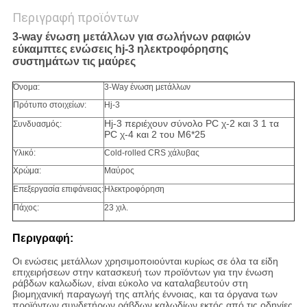
Περιγραφή προϊόντων
3-way ένωση μετάλλων για σωλήνων ραφιών
εύκαμπτες ενώσεις hj-3 ηλεκτροφόρησης
συστημάτων τις μαύρες
Όνομα:
3-Way ένωση μετάλλων
Πρότυπο στοιχείων:
Hj-3
Hj-3 περιέχουν σύνολο PC χ-2 και 3 1 τα
Συνδυασμός:
PC χ-4 και 2 του M6*25
Υλικό:
Cold-rolled CRS χάλυβας
Χρώμα:
Μαύρος
Επεξεργασία επιφάνειας:
Ηλεκτροφόρηση
Πάχος:
23 χιλ.
Περιγραφή:
Οι ενώσεις μετάλλων χρησιμοποιούνται κυρίως σε όλα τα είδη
επιχειρήσεων στην κατασκευή των προϊόντων για την ένωση
ράβδων καλωδίων, είναι εύκολο να καταλαβευτούν στη
βιομηχανική παραγωγή της απλής έννοιας, και τα όργανα των
προϊόντων συνδετήρων ράβδων καλωδίων εκτός από τις οδηγίες