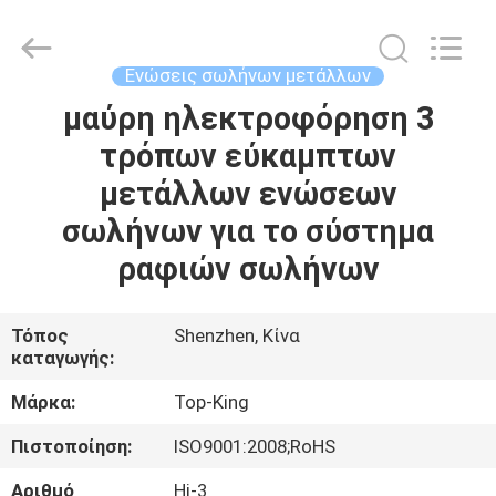
Shenzhen
Jingji
Technology
Co.,
Ltd..
Ενώσεις σωλήνων μετάλλων
All
Rights
Reserved.
μαύρη ηλεκτροφόρηση 3
ΣΠΊΤΙ
τρόπων εύκαμπτων
ΠΡΟΪΌΝΤΑ
μετάλλων ενώσεων
σωλήνων για το σύστημα
ΣΧΕΤΙΚΆ
ραφιών σωλήνων
ΜΕ
ΕΜΆΣ
Τόπος
Shenzhen, Κίνα
καταγωγής:
ΕΠΙΣΚΈΨΕΙΣ
Μάρκα:
Top-King
ΣΤΟ
Πιστοποίηση:
ISO9001:2008;RoHS
ΕΡΓΟΣΤΆΣΙΟ
Αριθμό
Hj-3