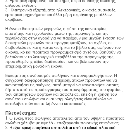
2.
Εμπορική εφαρμογή: κατάστημα, σειρά επίδειξης έκθεσης,
αίθουσα έκθεσης
3.
Ηλεκτρονικά εξαρτήματα: ηλεκτρονικές, οικιακές συσκευές,
εμπορικά μηχανήματα και άλλα μέρη σφράγισης μετάλλων
ακρίβειας.
Η έννοια διοικητικών μεριμνών, η φύση της καινοτομίας
επιστήμης και τεχνολογίας μέσω της παραγωγής και της
τεχνολογίας στην αγορά για να παρέχουν μια μεγάλη έκταση των
διοικητικών μεριμνών που προγραμματίζουν, το σχέδιο, οι
διαβουλεύσεις και η κατασκευή, και το βιβλίο σας, αφήνουν τον
οικονομικό και πρακτικό προγραμματισμό σχεδίου, βοηθούν να
βελτιώσουν το λειτουργικό περιβάλλον της παραγωγής της
προστιθεμένης αξίας διαδικασίας, και να βελτιώσουν την
επιχειρηματική μοναδική εικόνα.
Εύκαμπτος συνδυασμός σωλήνων και συναρμολογήσεων. Η
σύγχρονη διαφοροποίηση επιχειρηματικών προϊόντων για να
ικανοποιήσει τις ανάγκες, αυτό μπορεί να ικανοποιήσει οποιες
δήποτε από τις προδιαγραφές του προγράμματος, του φορτίου,
των απαιτήσεων φορτίων και ασφάλειας, επειδή η χρήση του
σύνθετου σωλήνα και οι συναρμολογήσεις είναι εύκολο να
καταλαβευτούν και απλή έννοια κατασκευής.
Πλεονέκτημα:
1.
Ο εύκαμπτος σωλήνας αποτελείται από τον υψηλής ποιότητας
σωλήνα χάλυβα με υψηλό - επεξεργασία ποιοτικής επιφάνειας.
2.
Η εξωτερική επιφάνεια αποτελείται από το ειδικό πλαστικό