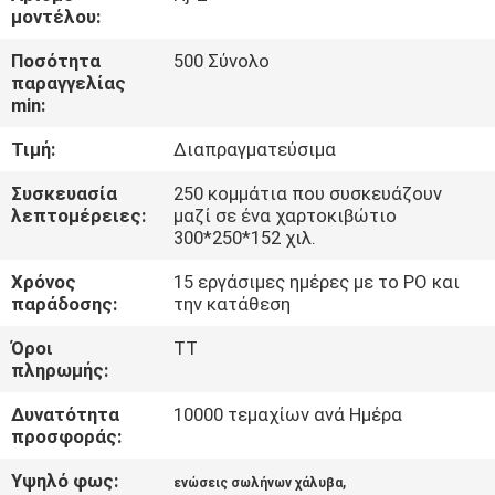
μοντέλου:
ΈΛΕΓΧΟΣ
Ποσότητα
500 Σύνολο
παραγγελίας
ΠΟΙΌΤΗΤΑΣ
min:
Τιμή:
Διαπραγματεύσιμα
ΕΠΙΚΟΙΝΩΝΉΣΤΕ
ΜΑΖΊ
Συσκευασία
250 κομμάτια που συσκευάζουν
λεπτομέρειες:
μαζί σε ένα χαρτοκιβώτιο
ΜΑΣ
300*250*152 χιλ.
Χρόνος
15 εργάσιμες ημέρες με το PO και
ΖΗΤΉΣΤΕ
παράδοσης:
την κατάθεση
ΜΙΑ
Όροι
TT
πληρωμής:
ΠΡΟΣΦΟΡΆ
Δυνατότητα
10000 τεμαχίων ανά Ημέρα
προσφοράς:
SITEMAP
Υψηλό φως:
,
ενώσεις σωλήνων χάλυβα