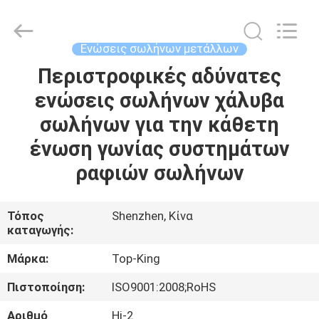
Shenzhen
Jingji
Technology
Co.,
Ltd..
Ενώσεις σωλήνων μετάλλων
All
Rights
Reserved.
Περιστροφικές αδύνατες
ΣΠΊΤΙ
ενώσεις σωλήνων χάλυβα
ΠΡΟΪΌΝΤΑ
σωλήνων για την κάθετη
ένωση γωνίας συστημάτων
ΣΧΕΤΙΚΆ
ραφιών σωλήνων
ΜΕ
ΕΜΆΣ
Τόπος
Shenzhen, Κίνα
καταγωγής:
ΕΠΙΣΚΈΨΕΙΣ
Μάρκα:
Top-King
ΣΤΟ
Πιστοποίηση:
ISO9001:2008;RoHS
ΕΡΓΟΣΤΆΣΙΟ
Αριθμό
Hj-2